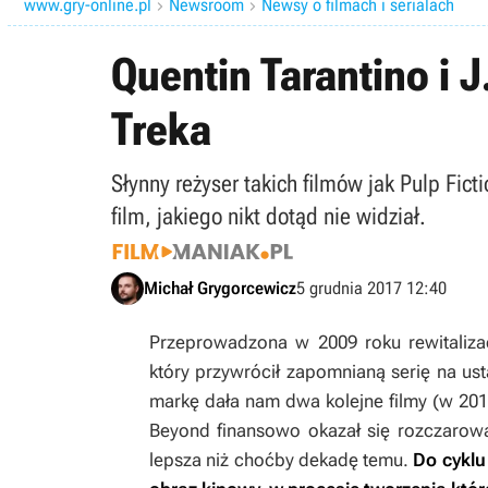
www.gry-online.pl
Newsroom
Newsy o filmach i serialach


Quentin Tarantino i 
Treka
Słynny reżyser takich filmów jak Pulp Ficti
film, jakiego nikt dotąd nie widział.
Michał Grygorcewicz
5 grudnia 2017 12:40
Przeprowadzona w 2009 roku rewitaliza
który przywrócił zapomnianą serię na u
markę dała nam dwa kolejne filmy (w 2013
Beyond
finansowo okazał się rozczarow
lepsza niż choćby dekadę temu.
Do cyklu