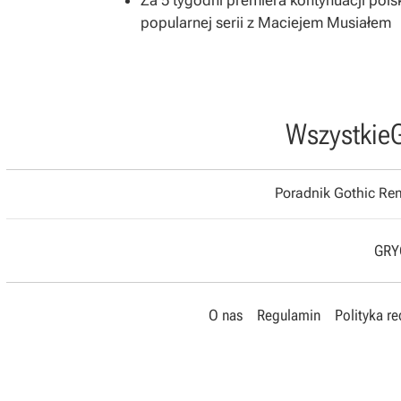
Za 5 tygodni premiera kontynuacji pols
popularnej serii z Maciejem Musiałem
Wszystkie
Poradnik Gothic R
GRYO
O nas
Regulamin
Polityka r