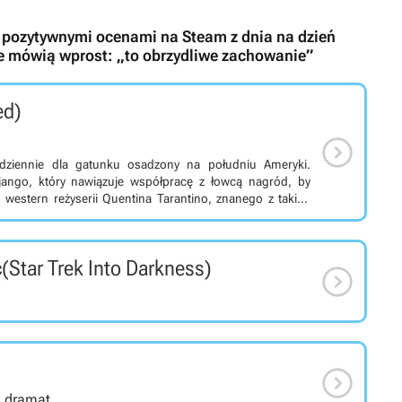
zo pozytywnymi ocenami na Steam z dnia na dzień
ze mówią wprost: „to obrzydliwe zachowanie”
ed)

odziennie dla gatunku osadzony na południu Ameryki.
jango, który nawiązuje współpracę z łowcą nagród, by
 western reżyserii Quentina Tarantino, znanego z takich
adzona jest w XIX wieku na południu Ameryki i opowiada o
 Schultza, niemieckiego łowcę nagród. W zamian za pomoc
pców, Schultz oferuje Django pomoc w uwolnieniu jego
ć
(Star Trek Into Darkness)
tora Calvina Candie. Tytuł w dobitny i brutalny sposób

eśnie zachowując przy tym sygnaturowy styl Tarantino. W
oph Waltz (King Schultz), Kerry Washington (Broomhilda von
el L. Jackson (Stephen).

a, dramat