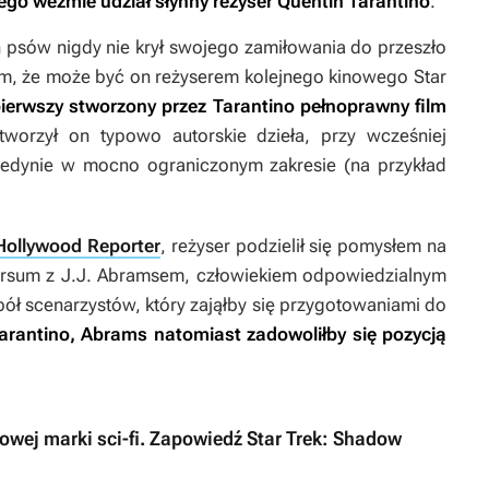
ego weźmie udział słynny reżyser Quentin Tarantino
.
h psów
nigdy nie krył swojego zamiłowania do przeszło
 tym, że może być on reżyserem kolejnego kinowego
Star
pierwszy stworzony przez Tarantino
pełnoprawny film
worzył on typowo autorskie dzieła, przy wcześniej
edynie w mocno ograniczonym zakresie (na przykład
Hollywood Reporter
, reżyser podzielił się pomysłem na
rsum z J.J. Abramsem, człowiekiem odpowiedzialnym
spół scenarzystów, który zająłby się przygotowaniami do
arantino, Abrams natomiast zadowoliłby się pozycją
towej marki sci-fi. Zapowiedź Star Trek: Shadow