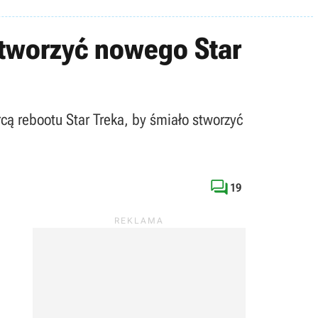
stworzyć nowego Star
órcą rebootu Star Treka, by śmiało stworzyć

19