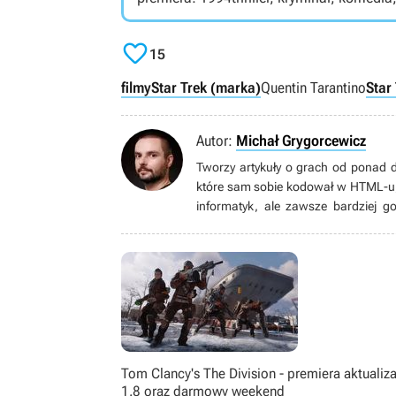

15
filmy
Star Trek (marka)
Quentin Tarantino
Star
Autor:
Michał Grygorcewicz
Tworzy artykuły o grach od ponad d
które sam sobie kodował w HTML-u, p
informatyk, ale zawsze bardziej g
postanowił związać swoją przyszłoś
jakich nie jest w stanie dać inne 
stawiające na narrację. Uważa, że Ni
Tom Clancy's The Division - premiera aktualiza
1.8 oraz darmowy weekend