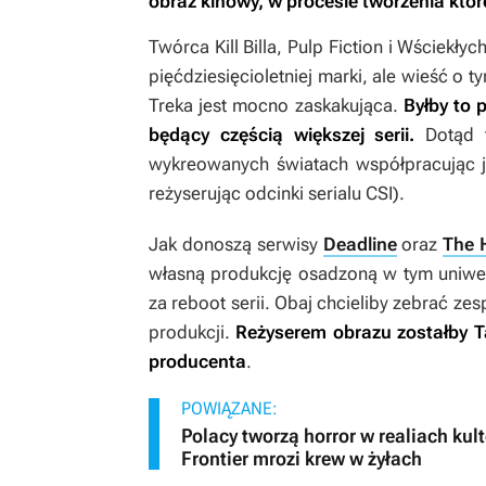
obraz kinowy, w procesie tworzenia któr
Twórca
Kill Billa
,
Pulp Fiction
i
Wściekłyc
pięćdziesięcioletniej marki, ale wieść o
Treka
jest mocno zaskakująca.
Byłby to 
będący częścią większej serii.
Dotąd t
wykreowanych światach współpracując j
reżyserując odcinki serialu
CSI
).
Jak donoszą serwisy
Deadline
oraz
The 
własną produkcję osadzoną w tym uniwe
za reboot serii. Obaj chcieliby zebrać ze
produkcji.
Reżyserem obrazu zostałby T
producenta
.
POWIĄZANE:
Polacy tworzą horror w realiach kul
Frontier mrozi krew w żyłach