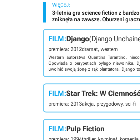
WIĘCEJ:
3-letnia gra science fiction z bard
zniknęła na zawsze. Oburzeni grac
FILM:
Django
(Django Unchain
premiera: 2012
dramat, western
Western autorstwa Quentina Tarantino, niec
Opowiada o perypetiach byłego niewolnika, D
uwolnić swoją żonę z rąk plantatora. Django to
filmów jak Pulp Fiction i Kill Bill. Fabuła os
Django, niewolniku uwolnionym przez Dr. Kinga
w wyeliminowaniu kilku poszukiwanych przestę
FILM:
Star Trek: W Ciemnoś
żony, Broomhildy, z rąk bezwzględnego planta
ukazuje temat niewolnictwa w Ameryce, jednocz
premiera: 2013
akcja, przygodowy, sci-fi
filmie zagrali m.in. Jamie Foxx (Django), Christ
Shaft), Leonardo DiCaprio (Calvin Candie) i Samu
FILM:
Pulp Fiction
premiera: 1994
thriller, kryminał, komedi