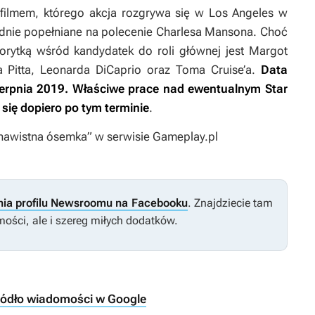
d filmem, którego akcja rozgrywa się w Los Angeles w
odnie popełniane na polecenie Charlesa Mansona. Choć
worytką wśród kandydatek do roli głównej jest Margot
a Pitta, Leonarda DiCaprio oraz Toma Cruise’a.
Data
sierpnia 2019. Właściwe prace nad ewentualnym
Star
się dopiero po tym terminie
.
enawistna ósemka” w serwisie Gameplay.pl
nia profilu Newsroomu na Facebooku
. Znajdziecie tam
ości, ale i szereg miłych dodatków.
ródło wiadomości w Google