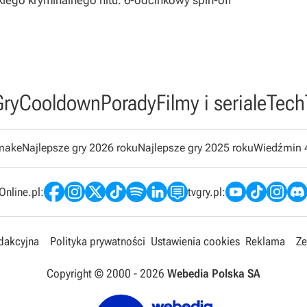
kiego kryminalnego hitu. 6-odcinkowy spin-off
Gry
Cooldown
Porady
Filmy i seriale
Tech
emake
Najlepsze gry 2026 roku
Najlepsze gry 2025 roku
Wiedźmin 
nline.pl:
tvgry.pl:
edakcyjna
Polityka prywatności
Ustawienia cookies
Reklama
Ze
Copyright © 2000 -
2026
Webedia Polska SA