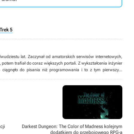
 Trek 5
wudziestu lat. Zaczynał od amatorskich serwisów internetowych,
otem trafiał do coraz większych portali. Z wykształcenia inżynier
o ciągnęło do pisania niż programowania i to z tym pierwszym
ć. W grach przede wszystkim szuka opowieści, emocji i immersji,
medium – stąd wśród jego ulubionych tytułów dominują produkcje
eR: Automata to najlepsza gra, jaka kiedykolwiek powstała.
cji
Darkest Dungeon: The Color of Madness kolejnym
dodatkiem do przebojowego RPG-a