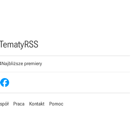
Tematy
RSS
4
Najbliższe premiery
spół
Praca
Kontakt
Pomoc