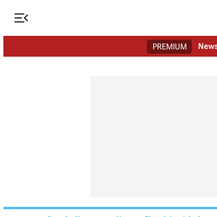

New
PREMIUM