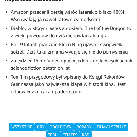
Amazon przecenił bestię wśród latarek o blisko 40%!
Wychwalają ją nawet ratownicy medyczni
Diablo, w którym jesteś smokiem. The I of the Dragon to
z wielu powodów do dziś niepowtarzalna gra
Po 19 latach pradziad Elden Ring ujawnił swój wielki
sekret. Dziś taka zmiana wydaje się nie do pomyślenia
Za tydzień Prime Video opuści jeden z najlepszych seriali
science fiction ostatnich lat
Ten film przygodowy był wpisany do Księgi Rekordów
Guinnessa jako największa klapa w historii kina. Jest
odpowiedzialny za upadek studia
WSZYSTKIE
GRY
COOLDOWN
PORADY
FILMY I SERIALE
TECH
TEMATY
RSS