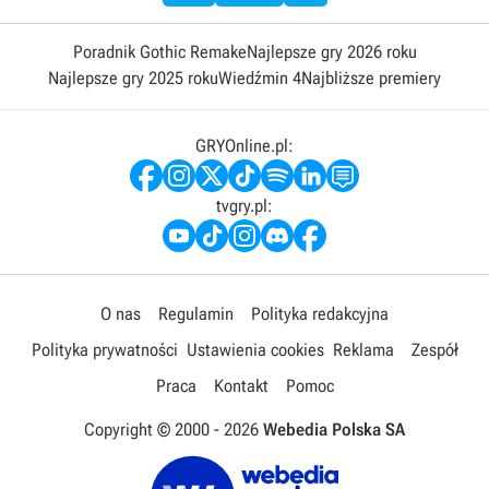
Poradnik Gothic Remake
Najlepsze gry 2026 roku
Najlepsze gry 2025 roku
Wiedźmin 4
Najbliższe premiery
GRYOnline.pl:
tvgry.pl:
O nas
Regulamin
Polityka redakcyjna
Polityka prywatności
Ustawienia cookies
Reklama
Zespół
Praca
Kontakt
Pomoc
Copyright © 2000 -
2026
Webedia Polska SA