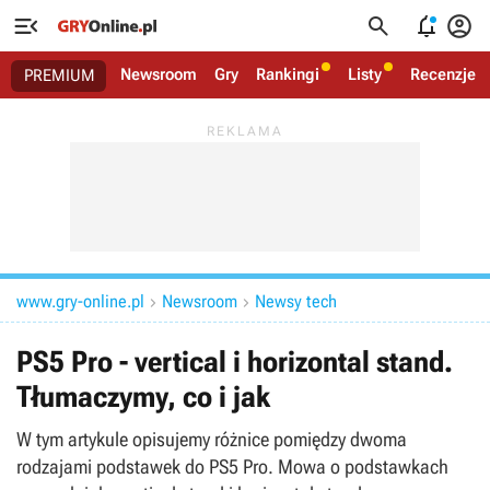




Newsroom
Gry
Rankingi
Listy
Recenzje
PREMIUM
www.gry-online.pl
Newsroom
Newsy tech


PS5 Pro - vertical i horizontal stand.
Tłumaczymy, co i jak
W tym artykule opisujemy różnice pomiędzy dwoma
rodzajami podstawek do PS5 Pro. Mowa o podstawkach