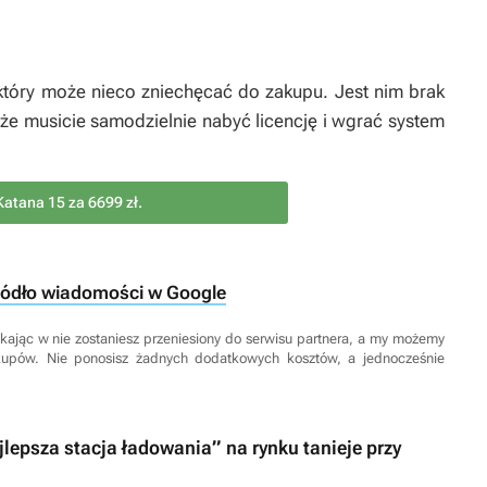
który może nieco zniechęcać do zakupu. Jest nim brak
e musicie samodzielnie nabyć licencję i wgrać system
Katana 15 za 6699 zł.
ródło wiadomości w Google
 Klikając w nie zostaniesz przeniesiony do serwisu partnera, a my możemy
kupów. Nie ponosisz żadnych dodatkowych kosztów, a jednocześnie
lepsza stacja ładowania” na rynku tanieje przy