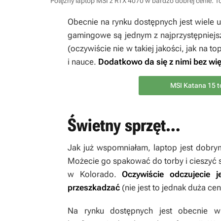
Potężny laptop MSI z RTX 4070 w bardzo dobrej cenie. T
Obecnie na rynku dostępnych jest wiele 
gamingowe są jednym z najprzystępniejsz
(oczywiście nie w takiej jakości, jak na 
i nauce.
Dodatkowo da się z nimi bez w
MSI Katana 15 
Świetny sprzęt…
Jak już wspomniałam, laptop jest dobr
Możecie go spakować do torby i cieszyć
w Kolorado.
Oczywiście odczujecie 
przeszkadzać
(nie jest to jednak duża ce
Na rynku dostępnych jest obecnie w