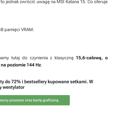
rto jednak zwrócić uwagę na MSI Katana 15. Co oferuje
 GB pamięci VRAM.
mamy tutaj do czynienia z klasyczną
15,6-calową, o
 na poziomie 144 Hz
.
y do 72% i bestsellery kupowane setkami. W
y wentylator
cny procesor oraz kartę graficzną.