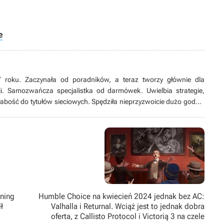
e
 roku. Zaczynała od poradników, a teraz tworzy głównie dla
i. Samozwańcza specjalistka od darmówek. Uwielbia strategie,
słabość do tytułów sieciowych. Spędziła nieprzyzwoicie dużo godzin
ege. Oprócz tego lubi oglądać filmy grozy (im gorsze, tym lepiej) i
rzy jednak pociągi. Na papierze fizyk medyczny. W rzeczywistości
wa uwielbia gry.
rning
Humble Choice na kwiecień 2024 jednak bez AC:
ł
Valhalla i Returnal. Wciąż jest to jednak dobra
oferta, z Callisto Protocol i Victorią 3 na czele