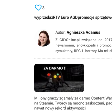

3
wyprzedaż
RTV Euro AGD
promocje sprzętow
Autor:
Agnieszka Adamus
Z GRYOnline.pl związana od 2017
newsroomu, encyklopedii i promocj
symulatory, RPG-i i horrory. Ma też 
w Dead by Daylight i Rainbow Six: Si
słuchać muzyki. Największą pasją da
jednak humanista, który od dziecińst
Miliony graczy zgarnęły za darmo Content Wa
na Steamie. Twórcy są mocno zaskoczeni, pad
nawet nowy rekord aktywności