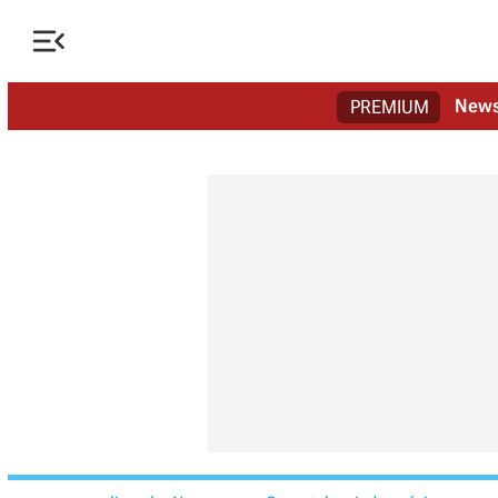

New
PREMIUM