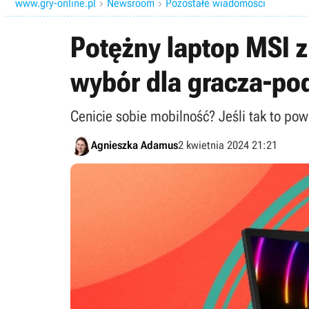
www.gry-online.pl
Newsroom
Pozostałe wiadomości


Potężny laptop MSI z
wybór dla gracza-po
Cenicie sobie mobilność? Jeśli tak to po
Agnieszka Adamus
2 kwietnia 2024 21:21