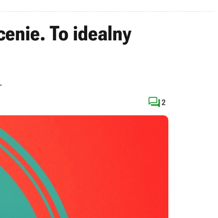
enie. To idealny
.

2