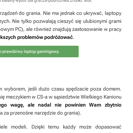
o idealny wybór dla gracza-podróżnika
Źródło: MSI
.
urządzeń do grania. Nie ma jednak co ukrywać, laptopy
ych. Nie tylko pozwalają cieszyć się ulubionymi grami
topowym PC), ale również znajdują zastosowanie w pracy
iększych problemów podróżować
.
to prawdziwy laptop gamingowy.
ym wyborem, jeśli dużo czasu spędzacie poza domem.
 się meczykiem w
CS-a
w sąsiedztwie Wielkiego Kanionu
jego wagę, ale nadal nie powinien Wam zbytnio
na za przenośne narzędzie do grania).
iele modeli. Dzięki temu każdy może dopasować