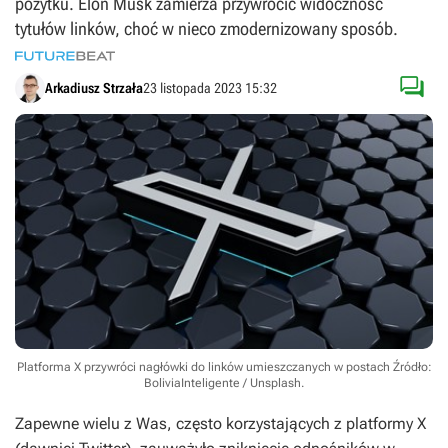
pożytku. Elon Musk zamierza przywrócić widoczność
tytułów linków, choć w nieco zmodernizowany sposób.

Arkadiusz Strzała
23 listopada 2023 15:32
Platforma X przywróci nagłówki do linków umieszczanych w postach
Źródło:
BoliviaInteligente / Unsplash
.
Zapewne wielu z Was, często korzystających z platformy X