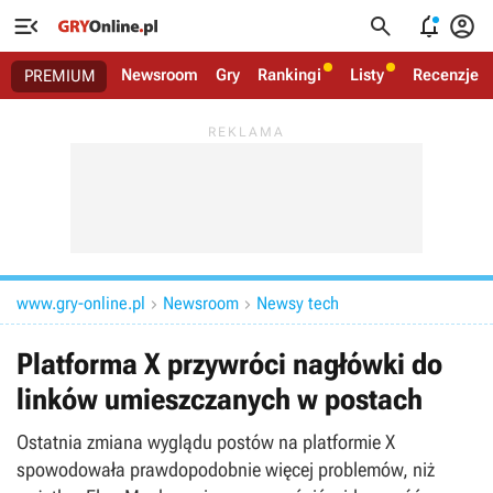




Newsroom
Gry
Rankingi
Listy
Recenzje
PREMIUM
www.gry-online.pl
Newsroom
Newsy tech


Platforma X przywróci nagłówki do
linków umieszczanych w postach
Ostatnia zmiana wyglądu postów na platformie X
spowodowała prawdopodobnie więcej problemów, niż