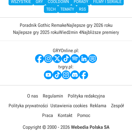
WSZYSTKIE
GRY
COOLDOWN
PORADY
FILMY I SERIALE
TECH
TEMATY
RSS
Poradnik Gothic Remake
Najlepsze gry 2026 roku
Najlepsze gry 2025 roku
Wiedźmin 4
Najbliższe premiery
GRYOnline.pl:
tvgry.pl:
O nas
Regulamin
Polityka redakcyjna
Polityka prywatności
Ustawienia cookies
Reklama
Zespół
Praca
Kontakt
Pomoc
Copyright © 2000 -
2026
Webedia Polska SA