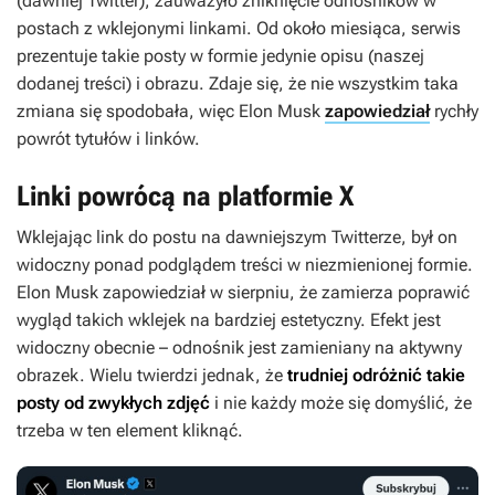
(dawniej Twitter), zauważyło zniknięcie odnośników w
postach z wklejonymi linkami. Od około miesiąca, serwis
prezentuje takie posty w formie jedynie opisu (naszej
dodanej treści) i obrazu. Zdaje się, że nie wszystkim taka
zmiana się spodobała, więc Elon Musk
zapowiedział
rychły
powrót tytułów i linków.
Linki powrócą na platformie X
Wklejając link do postu na dawniejszym Twitterze, był on
widoczny ponad podglądem treści w niezmienionej formie.
Elon Musk zapowiedział w sierpniu, że zamierza poprawić
wygląd takich wklejek na bardziej estetyczny. Efekt jest
widoczny obecnie – odnośnik jest zamieniany na aktywny
obrazek. Wielu twierdzi jednak, że
trudniej odróżnić takie
posty od zwykłych zdjęć
i nie każdy może się domyślić, że
trzeba w ten element kliknąć.