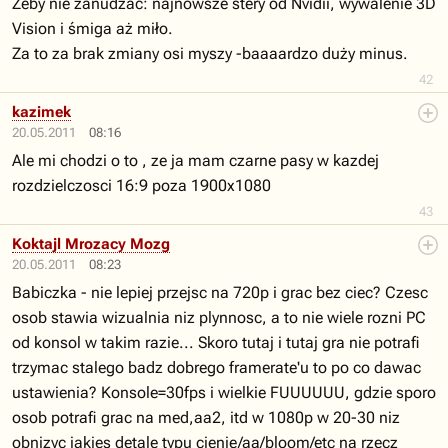
Żeby nie zanudzać: najnowsze stery od Nvidii, wywalenie 3D
Vision i śmiga aż miło.
Za to za brak zmiany osi myszy -baaaardzo duży minus.
42
kazimek
20.05.2011
08:16
Ale mi chodzi o to , ze ja mam czarne pasy w kazdej
rozdzielczosci 16:9 poza 1900x1080
43
Koktajl Mrozacy Mozg
20.05.2011
08:23
Babiczka - nie lepiej przejsc na 720p i grac bez ciec? Czesc
osob stawia wizualnia niz plynnosc, a to nie wiele rozni PC
od konsol w takim razie... Skoro tutaj i tutaj gra nie potrafi
trzymac stalego badz dobrego framerate'u to po co dawac
ustawienia? Konsole=30fps i wielkie FUUUUUU, gdzie sporo
osob potrafi grac na med,aa2, itd w 1080p w 20-30 niz
obnizyc jakies detale typu cienie/aa/bloom/etc na rzecz