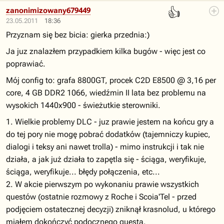
👍
zanonimizowany679449
23.05.2011
18:36
Przyznam się bez bicia: gierka przednia:)
Ja juz znalazłem przypadkiem kilka bugów - więc jest co
poprawiać.
Mój config to: grafa 8800GT, procek C2D E8500 @ 3,16 per
core, 4 GB DDR2 1066, wiedźmin II lata bez problemu na
wysokich 1440x900 - świeżutkie sterowniki.
1. Wielkie problemy DLC - juz prawie jestem na końcu gry a
do tej pory nie mogę pobrać dodatków (tajemniczy kupiec,
dialogi i teksy ani nawet trolla) - mimo instrukcji i tak nie
działa, a jak już działa to zapętla się - ściąga, weryfikuje,
ściąga, weryfikuje... błędy połączenia, etc...
2. W akcie pierwszym po wykonaniu prawie wszystkich
questów (ostatnie rozmowy z Roche i Scoia'Tel - przed
podjęciem ostatecznej decyzji) zniknął krasnolud, u którego
miałem dokończyć podocznego questa.