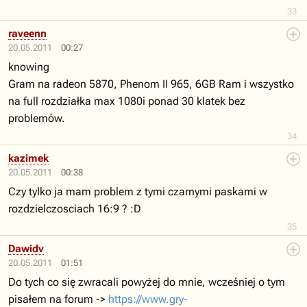
33
raveenn
20.05.2011
00:27
knowing
Gram na radeon 5870, Phenom II 965, 6GB Ram i wszystko
na full rozdziałka max 1080i ponad 30 klatek bez
problemów.
34
kazimek
20.05.2011
00:38
Czy tylko ja mam problem z tymi czarnymi paskami w
rozdzielczosciach 16:9 ? :D
35
Dawidv
20.05.2011
01:51
Do tych co się zwracali powyżej do mnie, wcześniej o tym
pisałem na forum ->
https://www.gry-