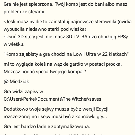
Gra nie jest spieprzona. Twój komp jest do bani albo masz
problem ze sterami.
-Jeśli masz nvidie to zainstaluj najnowsze sterowniki (nvidia
wypuściła niedawno sterki pod wieśka)
-Usuń 3D stery jeśli nie masz 3D TV. BArdzo obniżają FPSy
w wieśku.
"Komp zajebisty a gra chodzi na Low i Ultra w 22 klatkach"
mi to wygląda koleś na wązkie gardło w postaci procka.
Możesz podać speca twojego kompa ?
@ Miedziak
Gra widzi zapisy w :
C:\Users\Perkel\Documents\The Witcher\saves
Dodatkowo twoje sejwy musza być z wersji Edycji
rozszerzonej no i sejw musi być z końcówki gry...
Gra jest bardzo ładnie zoptymalizowana.