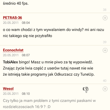
średnio 40 fps.
38
PETRAS-36
20.05.2011
08:04
o co wam chodzi z tym wywalaniem do windy? mi ani razu
nic takiego się nie przytrafiło
39
Econochrist
20.05.2011
08:07
TobiAlex
bingo! Masz u mnie piwo za tę wypowiedź.
Znając życie lwia część z userów tutaj nawet nie wie
że istnieją takie programy jak Odkurzacz czy TuneUp.
40
👎
Wesol
20.05.2011
08:10
Czy tylko ja mam problem z tymi czarnymi paskami w
rozdzielczosciach 16:9 ? :D