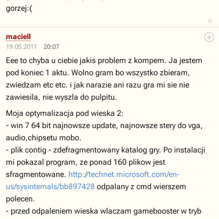
gorzej:(
6
maciell
19.05.2011
20:07
Eee to chyba u ciebie jakis problem z kompem. Ja jestem
pod koniec 1 aktu. Wolno gram bo wszystko zbieram,
zwiedzam etc etc. i jak narazie ani razu gra mi sie nie
zawiesila, nie wyszla do pulpitu.
Moja optymalizacja pod wieska 2:
- win 7 64 bit najnowsze update, najnowsze stery do vga,
audio,chipsetu mobo.
- plik contig - zdefragmentowany katalog gry. Po instalacji
mi pokazal program, ze ponad 160 plikow jest
sfragmentowane.
http://technet.microsoft.com/en-
us/sysinternals/bb897428
odpalany z cmd wierszem
polecen.
- przed odpaleniem wieska wlaczam gamebooster w tryb