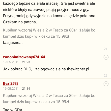
każdego będzie działała inaczej. Gra jest świetna ale
niektóre błędy naprawdę psują przyjemność z gry.
Przynajmniej gdy wyjdzie na konsole będzie połatana.
Czekam na patcha.
Kupiłem wczoraj Wiesia 2 w Tesco za 80zł i żałuje bo
kumpel dziś
kupił w kiosku za 15.99z
ł
taa jasne...
21
zanonimizowany674164
19.05.2011
21:23
Jak pobrac DLC, i zalogowac sie na thewitcher.pl
22
Bezi2598
19.05.2011
21:34
Kupiłem wczoraj Wiesia 2 w Tesco za 80zł i żałuje bo
kumpel dziś kupił w kiosku za 15.99zł
Taa w CDA