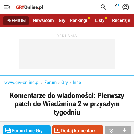




Newsroom
Gry
Rankingi
Listy
Recenzje
PREMIUM
www.gry-online.pl
Forum
Gry
Inne



Komentarze do wiadomości: Pierwszy
patch do Wiedźmina 2 w przyszłym
tygodniu




Forum Inne Gry
Dodaj komentarz