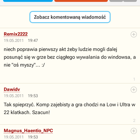
Zobacz komentowaną wiadomość
Remix2222
19.05.2011
19:47
niech poprawia pierwszy akt żeby ludzie mogli dalej
posunąć się w grze bez ciągłego wywalania do windowsa, a
nie "oś myszy"... :/
1
Dawidv
19.05.2011
19:53
Tak spieprzyć. Komp zajebisty a gra chodzi na Low i Ultra w
22 klatkach. Szacun!
2
Magnus_Haentio_NPC
19.05.2011
19:53