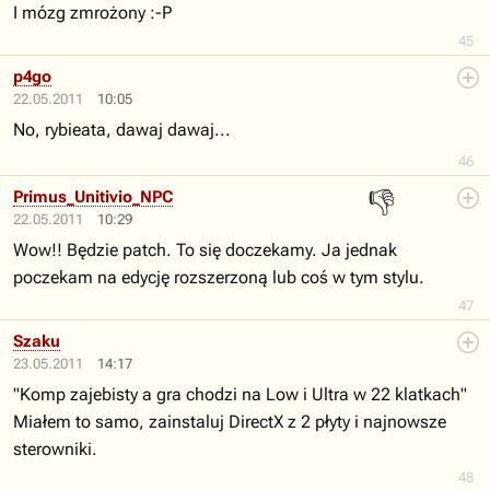
I mózg zmrożony :-P
45
p4go
22.05.2011
10:05
No, rybieata, dawaj dawaj...
46
👎
Primus_Unitivio_NPC
22.05.2011
10:29
Wow!! Będzie patch. To się doczekamy. Ja jednak
poczekam na edycję rozszerzoną lub coś w tym stylu.
47
Szaku
23.05.2011
14:17
"Komp zajebisty a gra chodzi na Low i Ultra w 22 klatkach"
Miałem to samo, zainstaluj DirectX z 2 płyty i najnowsze
sterowniki.
48