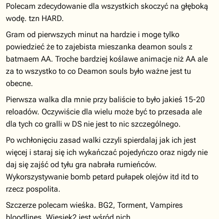
Polecam zdecydowanie dla wszystkich skoczyć na głęboką
wodę. tzn HARD.
Gram od pierwszych minut na hardzie i moge tylko
powiedzieć że to zajebista mieszanka deamon souls z
batmaem AA. Troche bardziej koślawe animacje niż AA ale
za to wszystko to co Deamon souls było ważne jest tu
obecne.
Pierwsza walka dla mnie przy baliście to było jakieś 15-20
reloadów. Oczywiście dla wielu może być to przesada ale
dla tych co gralli w DS nie jest to nic szczególnego.
Po wchłonięciu zasad walki czzyli spierdalaj jak ich jest
więcej i staraj się ich wykańczać pojedyńczo oraz nigdy nie
daj się zajść od tyłu gra nabrała rumieńców.
Wykorszystywanie bomb petard pułapek olejów itd itd to
rzecz pospolita.
Szczerze polecam wieśka. BG2, Torment, Vampires
bloodlines. Wiesiek2 jest wśród nich.