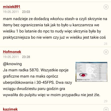
misiek891
19.05.2011
23:03
mam nadzieje ze dodadzą wkońcu stash-a czyli skrzynie na
itemy bez ograniczenia tak jak to było u karczamrza we
wieśku 1 bo latanie do npc to nudy więc skrzynia była by
praktyczniejsza bo nie wiem czy już w wieśku jest takie coś
28
Hofmonek
19.05.2011
23:28
@knowing
Ja mam radka 5870. Wszystkie opcje
graficzne mam na maks oprócz
uberpróbkowania i 30-45FPS. Dwa razy
wciągu dwudziestu paru godzin gra
wywaliła do pulpitu więc w moim przypadku nie jest źle.
29
kazimek