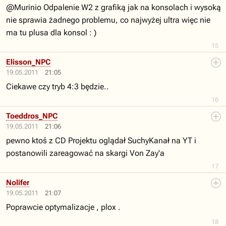
@Murinio Odpalenie W2 z grafiką jak na konsolach i wysoką
nie sprawia żadnego problemu, co najwyżej ultra więc nie
ma tu plusa dla konsol : )
15
Elisson_NPC
19.05.2011
21:05
Ciekawe czy tryb 4:3 będzie..
16
Toeddros_NPC
19.05.2011
21:06
pewno ktoś z CD Projektu oglądał SuchyKanał na YT i
postanowili zareagować na skargi Von Zay'a
17
Nolifer
19.05.2011
21:07
Poprawcie optymalizacje , plox .
18