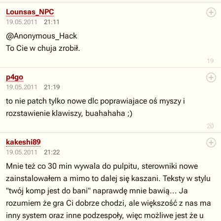
Lounsas_NPC
19.05.2011
21:11
@Anonymous_Hack
To Cie w chuja zrobił.
19
p4go
19.05.2011
21:19
to nie patch tylko nowe dlc poprawiajace oś myszy i
rozstawienie klawiszy, buahahaha ;)
20
kakeshi89
19.05.2011
21:22
Mnie też co 30 min wywala do pulpitu, sterowniki nowe
zainstalowałem a mimo to dalej się kaszani. Teksty w stylu
"twój komp jest do bani" naprawdę mnie bawią... Ja
rozumiem że gra Ci dobrze chodzi, ale większość z nas ma
inny system oraz inne podzespoły, więc możliwe jest że u