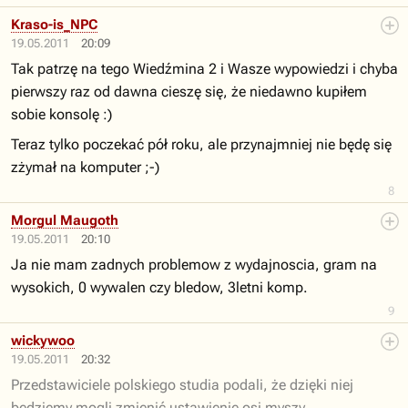
Kraso-is_NPC
19.05.2011
20:09
Tak patrzę na tego Wiedźmina 2 i Wasze wypowiedzi i chyba
pierwszy raz od dawna cieszę się, że niedawno kupiłem
sobie konsolę :)
Teraz tylko poczekać pół roku, ale przynajmniej nie będę się
zżymał na komputer ;-)
8
Morgul Maugoth
19.05.2011
20:10
Ja nie mam zadnych problemow z wydajnoscia, gram na
wysokich, 0 wywalen czy bledow, 3letni komp.
9
wickywoo
19.05.2011
20:32
Przedstawiciele polskiego studia podali, że dzięki niej
będziemy mogli zmienić ustawienie osi myszy