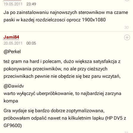
19.05.2011
23:49
Ja po zainstalowaniu najnowszych sterownikow ma czarne
paski w kazdej rozdzielczosci oprocz 1900x1080
30
Jami84
20.05.2011
00:05
@Perkel
też gram na hard i polecam, dużo większa satysfakcja z
pokonywania przeciwników, no ale przy cieższych
przeciwnikach pewnie nie obędzie się bez paru wczytań,
@Dawidv
warto wyłączyć uberpróbkowanie, to najbardziej zarzyna
kompa
Gra wydaje się bardzo dobrze zoptymalizowana,
próbowałam odpalić nawet na kilkuletnim lapku (HP DV5 z
GF9600)