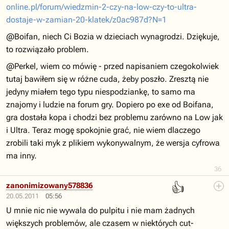
online.pl/forum/wiedzmin-2-czy-na-low-czy-to-ultra-
dostaje-w-zamian-20-klatek/z0ac987d?N=1
@Boifan, niech Ci Bozia w dzieciach wynagrodzi. Dziękuje,
to rozwiązało problem.
@Perkel, wiem co mówię - przed napisaniem czegokolwiek
tutaj bawiłem się w różne cuda, żeby poszło. Zresztą nie
jedyny miałem tego typu niespodziankę, to samo ma
znajomy i ludzie na forum gry. Dopiero po exe od Boifana,
gra dostała kopa i chodzi bez problemu zarówno na Low jak
i Ultra. Teraz mogę spokojnie grać, nie wiem dlaczego
zrobili taki myk z plikiem wykonywalnym, że wersja cyfrowa
ma inny.
36
👍
zanonimizowany578836
20.05.2011
05:56
U mnie nic nie wywala do pulpitu i nie mam żadnych
większych problemów, ale czasem w niektórych cut-