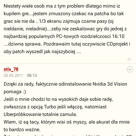
Niestety wiele osob ma z tym problem dlatego mimo iz
kupilem gre...jestem zmuszony czekac na patcha bo tak
grac sie nie da ..1/3 ekranu zajmuja czarne pasy (oj
nieldanie, nieladnie)...zeby nie zeskalowac gry do jednej z
najbardziej popularnych PC-towych rozdzielczosci 16:10
...dziwna sprawa. Pozdrawaim tutaj oczywiscie CDprojekt i
oby patch wyszedl jak najszybciej ...
41
stix_78
20.05.2011
08:13
Dzięki za rady, faktycznie odinstalowanie Nvidia 3d Vision
pomaga :)
Jeśli o mnie chodzi to na wysokich daje sobie radę,
zwłaszcza z opcją Turbo jeśli włączę, natomiast
Uberpróbkowanie totalnie zamula.
Wiem, iż są tacy, którym wisi oś myszy, ale akurat dla mnie
to bardzo ważne.