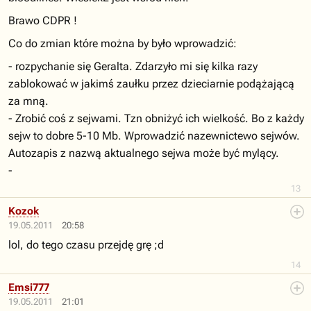
Brawo CDPR !
Co do zmian które można by było wprowadzić:
- rozpychanie się Geralta. Zdarzyło mi się kilka razy
zablokować w jakimś zaułku przez dzieciarnie podążającą
za mną.
- Zrobić coś z sejwami. Tzn obniżyć ich wielkość. Bo z każdy
sejw to dobre 5-10 Mb. Wprowadzić nazewnictewo sejwów.
Autozapis z nazwą aktualnego sejwa może być mylący.
-
13
Kozok
19.05.2011
20:58
lol, do tego czasu przejdę grę ;d
14
Emsi777
19.05.2011
21:01