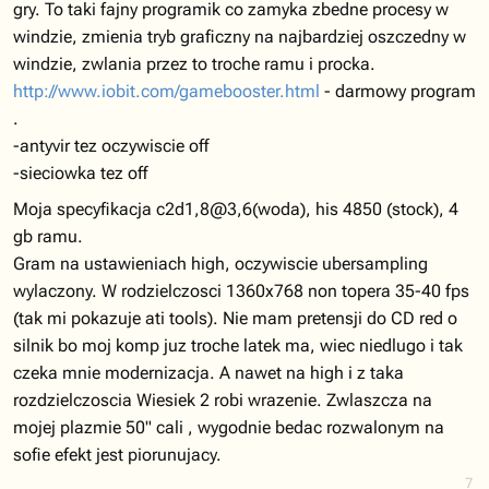
gry. To taki fajny programik co zamyka zbedne procesy w
windzie, zmienia tryb graficzny na najbardziej oszczedny w
windzie, zwlania przez to troche ramu i procka.
http://www.iobit.com/gamebooster.html
- darmowy program
.
-antyvir tez oczywiscie off
-sieciowka tez off
Moja specyfikacja c2d1,8@3,6(woda), his 4850 (stock), 4
gb ramu.
Gram na ustawieniach high, oczywiscie ubersampling
wylaczony. W rodzielczosci 1360x768 non topera 35-40 fps
(tak mi pokazuje ati tools). Nie mam pretensji do CD red o
silnik bo moj komp juz troche latek ma, wiec niedlugo i tak
czeka mnie modernizacja. A nawet na high i z taka
rozdzielczoscia Wiesiek 2 robi wrazenie. Zwlaszcza na
mojej plazmie 50" cali , wygodnie bedac rozwalonym na
sofie efekt jest piorunujacy.
7