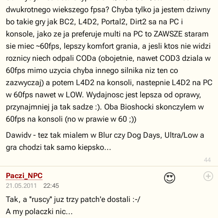
dwukrotnego wiekszego fpsa? Chyba tylko ja jestem dziwny
bo takie gry jak BC2, L4D2, Portal2, Dirt2 sa na PC i
konsole, jako ze ja preferuje multi na PC to ZAWSZE staram
sie miec ~60fps, lepszy komfort grania, a jesli ktos nie widzi
roznicy niech odpali CODa (obojetnie, nawet COD3 dziala w
60fps mimo uzycia chyba innego silnika niz ten co
zazwyczaj) a potem L4D2 na konsoli, nastepnie L4D2 na PC
w 60fps nawet w LOW. Wydajnosc jest lepsza od oprawy,
przynajmniej ja tak sadze :). Oba Bioshocki skonczylem w
60fps na konsoli (no w prawie w 60 ;))
Dawidv - tez tak mialem w Blur czy Dog Days, Ultra/Low a
gra chodzi tak samo kiepsko...
44
😍
Paczi_NPC
21.05.2011
22:45
Tak, a ''ruscy'' juz trzy patch'e dostali :-/
A my polaczki nic...