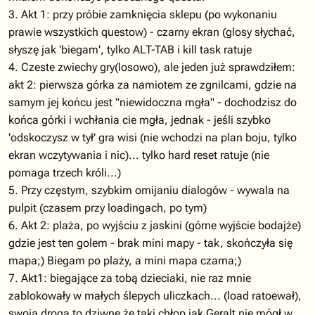
3. Akt 1: przy próbie zamknięcia sklepu (po wykonaniu
prawie wszystkich questow) - czarny ekran (glosy słychać,
słyszę jak 'biegam', tylko ALT-TAB i kill task ratuje
4. Czeste zwiechy gry(losowo), ale jeden już sprawdziłem:
akt 2: pierwsza górka za namiotem ze zgnilcami, gdzie na
samym jej końcu jest "niewidoczna mgła" - dochodzisz do
końca górki i wchłania cie mgła, jednak - jeśli szybko
'odskoczysz w tył' gra wisi (nie wchodzi na plan boju, tylko
ekran wczytywania i nic)... tylko hard reset ratuje (nie
pomaga trzech króli...)
5. Przy częstym, szybkim omijaniu dialogów - wywala na
pulpit (czasem przy loadingach, po tym)
6. Akt 2: plaża, po wyjściu z jaskini (górne wyjście bodajże)
gdzie jest ten golem - brak mini mapy - tak, skończyła się
mapa;) Biegam po plaży, a mini mapa czarna;)
7. Akt1: biegające za tobą dzieciaki, nie raz mnie
zablokowały w małych ślepych uliczkach... (load ratoewał),
swoją droga to dziwne że taki chłop jak Geralt nie mógł w