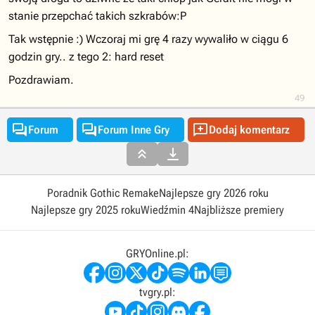
stanie przepchać takich szkrabów:P
Tak wstępnie :) Wczoraj mi grę 4 razy wywaliło w ciągu 6
godzin gry.. z tego 2: hard reset
Pozdrawiam.
49



Forum
Forum Inne Gry
Dodaj komentarz


Poradnik Gothic Remake
Najlepsze gry 2026 roku
Najlepsze gry 2025 roku
Wiedźmin 4
Najbliższe premiery
GRYOnline.pl:
tvgry.pl: