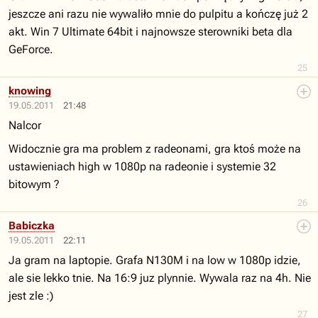
jeszcze ani razu nie wywaliło mnie do pulpitu a kończę już 2
akt. Win 7 Ultimate 64bit i najnowsze sterowniki beta dla
GeForce.
25
knowing
19.05.2011
21:48
Nalcor
Widocznie gra ma problem z radeonami, gra ktoś może na
ustawieniach high w 1080p na radeonie i systemie 32
bitowym ?
26
Babiczka
19.05.2011
22:11
Ja gram na laptopie. Grafa N130M i na low w 1080p idzie,
ale sie lekko tnie. Na 16:9 juz plynnie. Wywala raz na 4h. Nie
jest zle :)
27