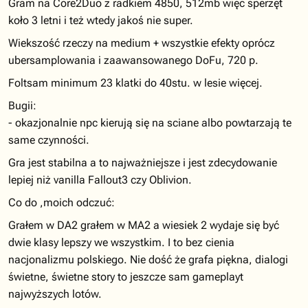
Gram na Core2Duo z radkiem 4850, 512mb więc sperzęt
koło 3 letni i też wtedy jakoś nie super.
Wiekszość rzeczy na medium + wszystkie efekty oprócz
ubersamplowania i zaawansowanego DoFu, 720 p.
Foltsam minimum 23 klatki do 40stu. w lesie więcej.
Bugii:
- okazjonalnie npc kierują się na sciane albo powtarzają te
same czynności.
Gra jest stabilna a to najważniejsze i jest zdecydowanie
lepiej niż vanilla Fallout3 czy Oblivion.
Co do ,moich odczuć:
Grałem w DA2 grałem w MA2 a wiesiek 2 wydaje się być
dwie klasy lepszy we wszystkim. I to bez cienia
nacjonalizmu polskiego. Nie dość że grafa piękna, dialogi
świetne, świetne story to jeszcze sam gameplayt
najwyższych lotów.