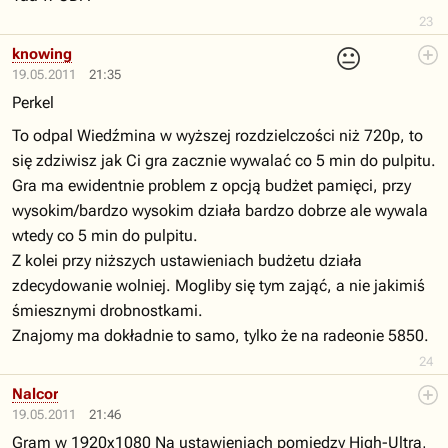
23
😐
knowing
19.05.2011
21:35
Perkel
To odpal Wiedźmina w wyższej rozdzielczości niż 720p, to
się zdziwisz jak Ci gra zacznie wywalać co 5 min do pulpitu.
Gra ma ewidentnie problem z opcją budżet pamięci, przy
wysokim/bardzo wysokim działa bardzo dobrze ale wywala
wtedy co 5 min do pulpitu.
Z kolei przy niższych ustawieniach budżetu działa
zdecydowanie wolniej. Mogliby się tym zająć, a nie jakimiś
śmiesznymi drobnostkami.
Znajomy ma dokładnie to samo, tylko że na radeonie 5850.
24
Nalcor
19.05.2011
21:46
Gram w 1920x1080 Na ustawieniach pomiędzy High-Ultra,