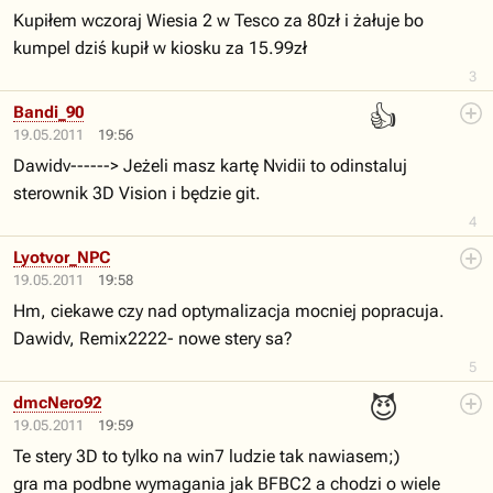
Kupiłem wczoraj Wiesia 2 w Tesco za 80zł i żałuje bo
kumpel dziś kupił w kiosku za 15.99zł
3
👍
Bandi_90
19.05.2011
19:56
Dawidv------> Jeżeli masz kartę Nvidii to odinstaluj
sterownik 3D Vision i będzie git.
4
Lyotvor_NPC
19.05.2011
19:58
Hm, ciekawe czy nad optymalizacja mocniej popracuja.
Dawidv, Remix2222- nowe stery sa?
5
😈
dmcNero92
19.05.2011
19:59
Te stery 3D to tylko na win7 ludzie tak nawiasem;)
gra ma podbne wymagania jak BFBC2 a chodzi o wiele