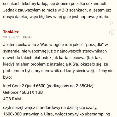
scenkach tekstury ładują się dopiero po kilku sekundach.
Jednak zauważyłem to może w 2-3 scenkach, a jestem już
dosyć daleko, więc błędów w tej grze jest naprawdę mało.
37
TobiAlex
20.05.2011
06:47
Jestem ciekaw ilu z Was w ogóle robi jakieś "porządki" w
systemie, nie wspomnę już o najnowszych sterownikach
nawet do takich błahostek jak karta sieciowa (tak tak,
kiedyś miałem problem z instalacją KIS'a, okazało się, że
problemem był stary sterownik od karty sieciowej). I żeby nie
było:
Intel Core 2 Quad 6600 (podkręcony na 2.85GHz)
GeForce 460GTX 1GB
4GB RAM
czyli sprzęt wręcz standardowy na dzisiejsze czasy.
1600x900 ustawienia Ultra, wyłączony tylko ubersampling -