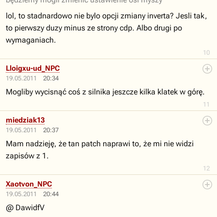
lol, to stadnardowo nie bylo opcji zmiany inverta? Jesli tak,
to pierwszy duzy minus ze strony cdp. Albo drugi po
wymaganiach.
10
Lloigxu-ud_NPC
19.05.2011
20:34
Mogliby wycisnąć coś z silnika jeszcze kilka klatek w górę.
11
miedziak13
19.05.2011
20:37
Mam nadzieję, że tan patch naprawi to, że mi nie widzi
zapisów z 1.
12
Xaotvon_NPC
19.05.2011
20:44
@ DawidfV