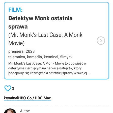
FILM:
Detektyw Monk ostatnia
sprawa
(Mr. Monk's Last Case: A Monk

Movie)
premiera: 2023
tajemnica, komedia, kryminał, filmy tv
Mr. Monk's Last Case: A Monk Movie to opowieść o
detektywie cierpiącym na nerwicę natręctw, który
podejmuje się rozwiązania ostatniej sprawy w swojej
karierze. Produkcja należy do komedii kryminalnych. Mr.
Monk's Last Case: A Monk Movie jest wyreżyserowaną

przez Randy'ego Ziska dla platformy Peacock komedią
3
kryminalną, kontynuującą wątki z kultowego serialu
realizowanego w latach 2002-2009. Tytułowy detektyw
kryminał
HBO Go / HBO Max
Adrian Monk to główny bohater opowieści. Wydaje się
on niezrównany jeśli chodzi o wyłapywanie szczegółów
Autor:
prowadzących do ujęcia groźnych przestępców. Jest