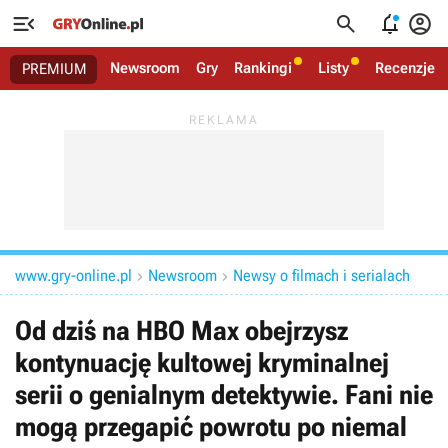




Newsroom
Gry
Rankingi
Listy
Recenzje
PREMIUM
www.gry-online.pl
Newsroom
Newsy o filmach i serialach


Od dziś na HBO Max obejrzysz
kontynuację kultowej kryminalnej
serii o genialnym detektywie. Fani nie
mogą przegapić powrotu po niemal