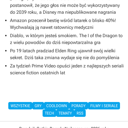
postanowił, że jego głos nie może być wykorzystywany
do 2039 roku, a Disney ma niepublikowane nagrania
Amazon przecenił bestię wśród latarek o blisko 40%!
Wychwalają ją nawet ratownicy medyczni
Diablo, w którym jesteś smokiem. The I of the Dragon to
z wielu powodów do dziś niepowtarzalna gra
Po 19 latach pradziad Elden Ring ujawnił swój wielki
sekret. Dziś taka zmiana wydaje się nie do pomyślenia
Za tydzień Prime Video opuści jeden z najlepszych seriali
science fiction ostatnich lat
WSZYSTKIE
GRY
COOLDOWN
PORADY
FILMY I SERIALE
TECH
TEMATY
RSS