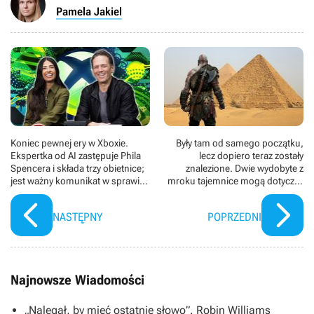
tylko jeden problem – mężczyzna cierpi na nerwicę
Pamela Jakiel
natręctw, co bardzo przeszkadza mu w normalnym
funkcjonowaniu. Po latach pracy staje on przed swoim
ostatnim wyzwaniem. Musi rozwiązać sprawę, w którą
zamieszana jest jego pasierbica Molly. W produkcji
wystąpili m.in. Tony Shalhoub (Adrian Monk), Traylor
Howard (Natalie Teeger), Jason Gray-Stanford (Randy
Disher), Melora Hardin (Trudy Monk), Hector Elizondo
(Dr. Neven Bell), Ted Levine (Stottlemeyer) oraz Caitlin
McGee (Molly Evans). Zdjęcia kręcono w Toronto.
Koniec pewnej ery w Xboxie.
Były tam od samego początku,
Ekspertka od AI zastępuje Phila
lecz dopiero teraz zostały
Spencera i składa trzy obietnice;
znalezione. Dwie wydobyte z
jest ważny komunikat w sprawie
mroku tajemnice mogą dotyczyć
zwolnień
nowego God of War
NASTĘPNY
POPRZEDNI
Najnowsze Wiadomości
„Nalegał, by mieć ostatnie słowo”. Robin Williams