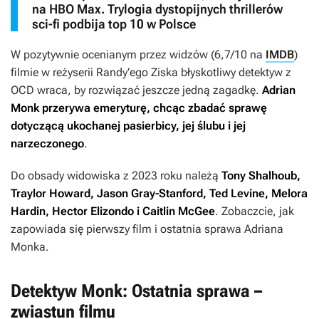
na HBO Max. Trylogia dystopijnych thrillerów
sci-fi podbija top 10 w Polsce
W pozytywnie ocenianym przez widzów (6,7/10 na
IMDB
)
filmie w reżyserii Randy’ego Ziska błyskotliwy detektyw z
OCD wraca, by rozwiązać jeszcze jedną zagadkę.
Adrian
Monk przerywa emeryturę, chcąc zbadać sprawę
dotyczącą ukochanej pasierbicy, jej ślubu i jej
narzeczonego
.
Do obsady widowiska z 2023 roku należą
Tony Shalhoub,
Traylor Howard, Jason Gray-Stanford, Ted Levine, Melora
Hardin, Hector Elizondo i Caitlin McGee
. Zobaczcie, jak
zapowiada się pierwszy film i ostatnia sprawa Adriana
Monka.
Detektyw Monk: Ostatnia sprawa –
zwiastun filmu