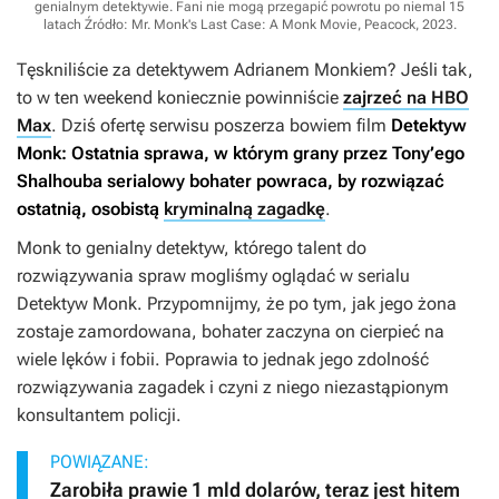
genialnym detektywie. Fani nie mogą przegapić powrotu po niemal 15
latach
Źródło: Mr. Monk's Last Case: A Monk Movie, Peacock, 2023
.
Tęskniliście za detektywem Adrianem Monkiem? Jeśli tak,
to w ten weekend koniecznie powinniście
zajrzeć na HBO
Max
. Dziś ofertę serwisu poszerza bowiem film
Detektyw
Monk: Ostatnia sprawa
, w którym grany przez Tony’ego
Shalhouba serialowy bohater powraca, by rozwiązać
ostatnią, osobistą
kryminalną zagadkę
.
Monk to genialny detektyw, którego talent do
rozwiązywania spraw mogliśmy oglądać w serialu
Detektyw Monk
. Przypomnijmy, że po tym, jak jego żona
zostaje zamordowana, bohater zaczyna on cierpieć na
wiele lęków i fobii. Poprawia to jednak jego zdolność
rozwiązywania zagadek i czyni z niego niezastąpionym
konsultantem policji.
POWIĄZANE:
Zarobiła prawie 1 mld dolarów, teraz jest hitem