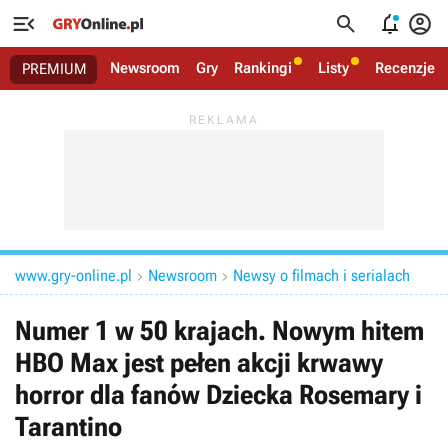




Newsroom
Gry
Rankingi
Listy
Recenzje
PREMIUM
www.gry-online.pl
Newsroom
Newsy o filmach i serialach


Numer 1 w 50 krajach. Nowym hitem
HBO Max jest pełen akcji krwawy
horror dla fanów Dziecka Rosemary i
Tarantino