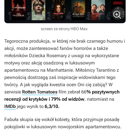
screen ze strony HBO Max
Tegoroczna produkcja, w której nie brak czarnego humoru i
akcji, może zainteresować fanów horrorów a także
miłośników
Dziecka Rosemary
z uwagi na wykorzystane
motywy oraz akcję osadzoną w luksusowym
apartamentowcu na Manhattanie. Miłośnicy Tarantino z
pewnością dostrzegą zaś inspiracje widowiskami tego
twórcy. A jak wygląda kwestia ocen
Oni cię zabiją
? W
serwisie
Rotten Tomatoes
film zebrał 66
% pozytywnych
recenzji od krytyków i 79% od widzów
, natomiast na
IMDb
jego wynik to
6,3/10.
Fabuła skupia się wokół kobiety, która przyjmuje posadę
pokojówki w luksusowym nowojorskim apartamentowcu.