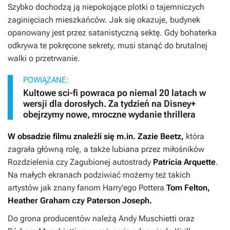
Szybko dochodzą ją niepokojące plotki o tajemniczych
zaginięciach mieszkańców. Jak się okazuje, budynek
opanowany jest przez satanistyczną sektę. Gdy bohaterka
odkrywa te pokręcone sekrety, musi stanąć do brutalnej
walki o przetrwanie.
POWIĄZANE:
Kultowe sci-fi powraca po niemal 20 latach w
wersji dla dorosłych. Za tydzień na Disney+
obejrzymy nowe, mroczne wydanie thrillera
W obsadzie filmu znaleźli się m.in. Zazie Beetz,
która
zagrała główną rolę, a także lubiana przez miłośników
Rozdzielenia
czy
Zagubionej autostrady
Patricia Arquette
.
Na małych ekranach podziwiać możemy też takich
artystów jak znany fanom
Harry’ego Pottera
Tom Felton,
Heather Graham czy Paterson Joseph.
Do grona producentów należą Andy Muschietti oraz