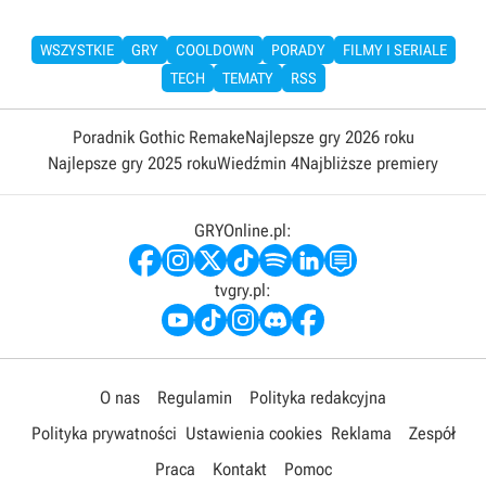
WSZYSTKIE
GRY
COOLDOWN
PORADY
FILMY I SERIALE
TECH
TEMATY
RSS
Poradnik Gothic Remake
Najlepsze gry 2026 roku
Najlepsze gry 2025 roku
Wiedźmin 4
Najbliższe premiery
GRYOnline.pl:
tvgry.pl:
O nas
Regulamin
Polityka redakcyjna
Polityka prywatności
Ustawienia cookies
Reklama
Zespół
Praca
Kontakt
Pomoc