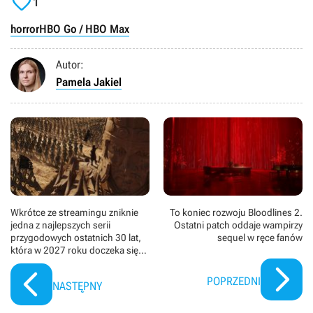

1
horror
HBO Go / HBO Max
Autor:
Pamela Jakiel
Wkrótce ze streamingu zniknie
To koniec rozwoju Bloodlines 2.
jedna z najlepszych serii
Ostatni patch oddaje wampirzy
przygodowych ostatnich 30 lat,
sequel w ręce fanów
która w 2027 roku doczeka się
kontynuacji
POPRZEDNI
NASTĘPNY