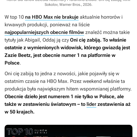
Sokolov, Warner Bros., 2026
.
W top 10
na HBO Max nie brakuje
aktualnie horrorów i
krwawych produkcji, ponieważ na liście
najpopularniejszych obecnie filmów
znaleźć można takie
tytuły jak
Abigail
,
Oddaj ją
czy
Oni cię zabiją
. To właśnie
ostatnie z wymienionych widowisk, którego gwiazdą jest
Zazie Beetz, jest obecnie numer 1 na platformie w
Polsce
.
Oni cię zabiją
to jedna z nowości, jakie pojawiły się w
ostatnim czasie na HBO Max. Przez weekend właśnie ta
produkcja była największym hitem wspomnianej platformy.
Obecnie dzieło jest numerem 1 nie tylko w Polsce, ale
także w zestawieniu światowym – to
lider
zestawienia aż
w 50 krajach.