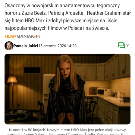
Osadzony w nowojorskim apartamentowcu tegoroczny
horror z Zazie Beetz, Patricią Arquette i Heather Graham stał
się hitem HBO Max i zdobył pierwsze miejsce na liście
najpopularniejszych filmów w Polsce i na świecie.

2
Pamela Jakiel
15 czerwca 2026 14:20
Numer 1 w 50 krajach. Nowym hitem HBO Max jest pełen akcji krwawy
horror dla fanów Dziecka Rosemary i Tarantino
Źródło: Oni cię zabiją, Kirill