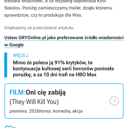
Bárbara Muschietti, a za reżyserię odpowiada Kirill
Sokolov. Poniżej zamieszczamy trailer, dzięki któremu
sprawdzicie, czy to produkcja dla Was.
Dziękujemy za przeczytanie artykułu.
Ustaw GRYOnline.pl jako preferowane źródło wiadomości
w Google
WIĘCEJ:
Mimo że poleca ją 91% krytyków, ta
kontynuacja kultowej serii horrorów poniosła
porażkę, a za 10 dni trafi na HBO Max
FILM:
Oni cię zabiją

(They Will Kill You)
premiera: 2026
horror, komedia, akcja