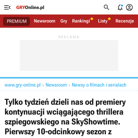




Newsroom
Gry
Rankingi
Listy
Recenzje
PREMIUM
www.gry-online.pl
Newsroom
Newsy o filmach i serialach


Tylko tydzień dzieli nas od premiery
kontynuacji wciągającego thrillera
szpiegowskiego na SkyShowtime.
Pierwszy 10-odcinkowy sezon z