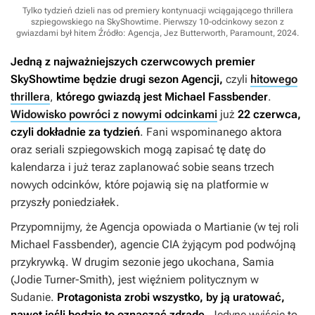
Tylko tydzień dzieli nas od premiery kontynuacji wciągającego thrillera
szpiegowskiego na SkyShowtime. Pierwszy 10-odcinkowy sezon z
gwiazdami był hitem
Źródło: Agencja, Jez Butterworth, Paramount, 2024
.
Jedną z najważniejszych czerwcowych premier
SkyShowtime będzie drugi sezon
Agencji
,
czyli
hitowego
thrillera
,
którego gwiazdą jest Michael Fassbender
.
Widowisko powróci z nowymi odcinkami
już
22 czerwca,
czyli dokładnie za tydzień
. Fani wspominanego aktora
oraz seriali szpiegowskich mogą zapisać tę datę do
kalendarza i już teraz zaplanować sobie seans trzech
nowych odcinków, które pojawią się na platformie w
przyszły poniedziałek.
Przypomnijmy, że
Agencja
opowiada o Martianie (w tej roli
Michael Fassbender), agencie CIA żyjącym pod podwójną
przykrywką. W drugim sezonie jego ukochana, Samia
(Jodie Turner-Smith), jest więźniem politycznym w
Sudanie.
Protagonista zrobi wszystko, by ją uratować,
nawet jeśli będzie to oznaczać zdradę.
Jedyne wyjście to