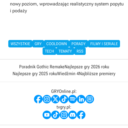
nowy poziom, wprowadzając realistyczny system popytu
i podaży
WSZYSTKIE
GRY
COOLDOWN
PORADY
FILMY I SERIALE
TECH
TEMATY
RSS
Poradnik Gothic Remake
Najlepsze gry 2026 roku
Najlepsze gry 2025 roku
Wiedźmin 4
Najbliższe premiery
GRYOnline.pl:
tvgry.pl: