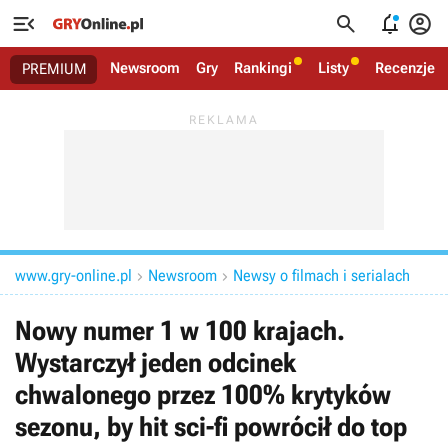




Newsroom
Gry
Rankingi
Listy
Recenzje
PREMIUM
www.gry-online.pl
Newsroom
Newsy o filmach i serialach


Nowy numer 1 w 100 krajach.
Wystarczył jeden odcinek
chwalonego przez 100% krytyków
sezonu, by hit sci-fi powrócił do top