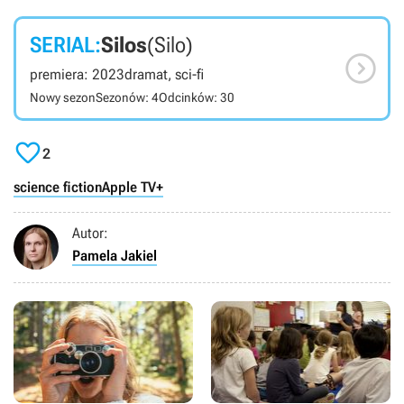
SERIAL:
Silos
(Silo)

premiera: 2023
dramat, sci-fi
Nowy sezon
Sezonów: 4
Odcinków: 30

2
science fiction
Apple TV+
Autor:
Pamela Jakiel