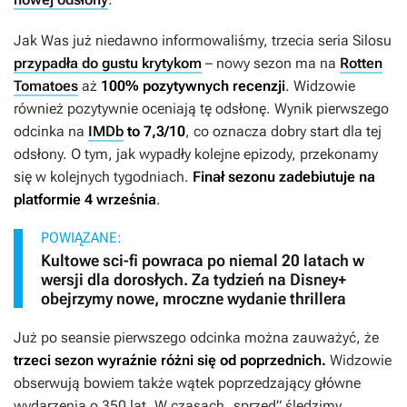
Jak Was już niedawno informowaliśmy, trzecia seria
Silosu
przypadła do gustu krytykom
– nowy sezon ma na
Rotten
Tomatoes
aż
100% pozytywnych recenzji
. Widzowie
również pozytywnie oceniają tę odsłonę. Wynik pierwszego
odcinka na
IMDb
to 7,3/10
, co oznacza dobry start dla tej
odsłony. O tym, jak wypadły kolejne epizody, przekonamy
się w kolejnych tygodniach.
Finał sezonu zadebiutuje na
platformie 4 września
.
POWIĄZANE:
Kultowe sci-fi powraca po niemal 20 latach w
wersji dla dorosłych. Za tydzień na Disney+
obejrzymy nowe, mroczne wydanie thrillera
Już po seansie pierwszego odcinka można zauważyć, że
trzeci sezon wyraźnie różni się od poprzednich.
Widzowie
obserwują bowiem także wątek poprzedzający główne
wydarzenia o 350 lat. W czasach „sprzed” śledzimy