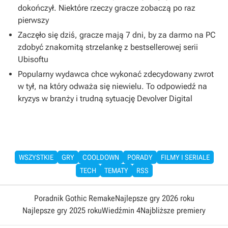
dokończył. Niektóre rzeczy gracze zobaczą po raz
pierwszy
Zaczęło się dziś, gracze mają 7 dni, by za darmo na PC
zdobyć znakomitą strzelankę z bestsellerowej serii
Ubisoftu
Popularny wydawca chce wykonać zdecydowany zwrot
w tył, na który odważa się niewielu. To odpowiedź na
kryzys w branży i trudną sytuację Devolver Digital
WSZYSTKIE
GRY
COOLDOWN
PORADY
FILMY I SERIALE
TECH
TEMATY
RSS
Poradnik Gothic Remake
Najlepsze gry 2026 roku
Najlepsze gry 2025 roku
Wiedźmin 4
Najbliższe premiery