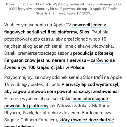
Nowy numer 1 w 100 krajach. Wystarczył jeden odcinek chwalonego przez
100% krytyków sezonu, by hit sci-fi powrócił do top 10 Apple TV
Źródło:
Silos, Graham Yost, Apple TV, 2023
.
W ubiegłym tygodniu na Apple TV
powrócił jeden z
flagowych seriali
sci-fi tej platformy,
Silos
.
Tytuł nie
potrzebował dużo czasu, aby prześcignąć w top 10
najchętniej oglądanych seriali inne ciekawe widowiska.
Dzięki premierze trzeciego sezonu
produkcja z Rebeką
Ferguson znów jest numerem 1 serwisu
–
zarówno
na
świecie (w 100 krajach), jak i w Polsce
.
Przypomnijmy, że nowy odcinek serialu
Silos
trafił na Apple
TV w ubiegły piątek, 3 lipca.
Pierwszy epizod wystarczył,
aby zagwarantować serii powrót na szczyt zestawienia
.
Hit sci-fi wyprzedził na liście takie
inne interesujące
nowości tej platformy
jak
Wdowia zatoka
z Matthew
Rhysem,
Przylądek strachu
z Javierem Bardemem czy
Sugar
z Colinem Farrellem,
który również doczekał się
nowej odsłony
.