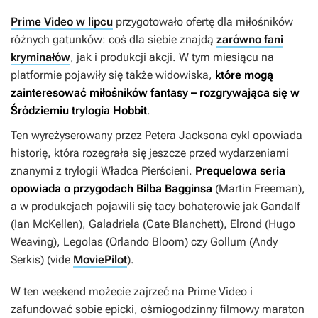
Prime Video w lipcu
przygotowało ofertę dla miłośników
różnych gatunków: coś dla siebie znajdą
zarówno fani
kryminałów
, jak i produkcji akcji. W tym miesiącu na
platformie pojawiły się także widowiska,
które mogą
zainteresować miłośników fantasy – rozgrywająca się w
Śródziemiu trylogia
Hobbit
.
Ten wyreżyserowany przez Petera Jacksona cykl opowiada
historię, która rozegrała się jeszcze przed wydarzeniami
znanymi z trylogii
Władca Pierścieni
.
Prequelowa seria
opowiada o przygodach Bilba Bagginsa
(Martin Freeman),
a w produkcjach pojawili się tacy bohaterowie jak Gandalf
(Ian McKellen), Galadriela (Cate Blanchett), Elrond (Hugo
Weaving), Legolas (Orlando Bloom) czy Gollum (Andy
Serkis) (vide
MoviePilot
).
W ten weekend możecie zajrzeć na Prime Video i
zafundować sobie epicki, ośmiogodzinny filmowy maraton