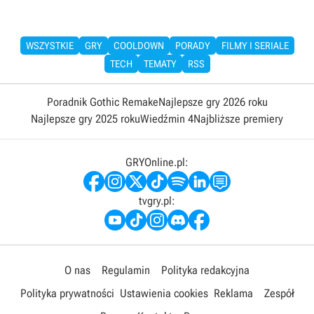
WSZYSTKIE
GRY
COOLDOWN
PORADY
FILMY I SERIALE
TECH
TEMATY
RSS
Poradnik Gothic Remake
Najlepsze gry 2026 roku
Najlepsze gry 2025 roku
Wiedźmin 4
Najbliższe premiery
GRYOnline.pl:
tvgry.pl:
O nas
Regulamin
Polityka redakcyjna
Polityka prywatności
Ustawienia cookies
Reklama
Zespół