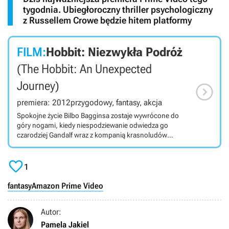
tygodnia. Ubiegłoroczny thriller psychologiczny
z Russellem Crowe będzie hitem platformy
FILM:
Hobbit: Niezwykła Podróż
(The Hobbit: An Unexpected
Journey)

premiera: 2012
przygodowy, fantasy, akcja
Spokojne życie Bilbo Bagginsa zostaje wywrócone do
góry nogami, kiedy niespodziewanie odwiedza go
czarodziej Gandalf wraz z kompanią krasnoludów
dowodzoną przez Thorina Dębową Tarczę. Hobbit
postanawia dołączyć do ich misji i pomóc w

odnalezieniu skarbu krasnoludów, którego strzeże
1
przerażający smok Smaug. Pierwsza część trylogii
będącej ekranizacją książki Hobbit autorstwa J.R.R.
fantasy
Amazon Prime Video
Tolkiena.
Autor:
Pamela Jakiel