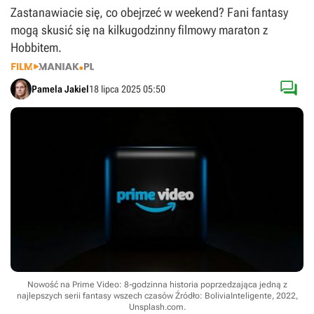
Zastanawiacie się, co obejrzeć w weekend? Fani fantasy
mogą skusić się na kilkugodzinny filmowy maraton z
Hobbitem.

Pamela Jakiel
18 lipca 2025 05:50
Nowość na Prime Video: 8-godzinna historia poprzedzająca jedną z
najlepszych serii fantasy wszech czasów
Źródło: BoliviaInteligente, 2022,
Unsplash.com
.