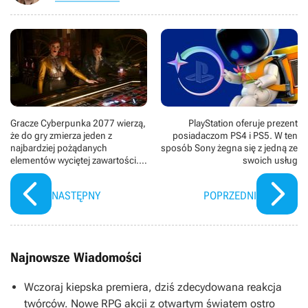
Gracze Cyberpunka 2077 wierzą,
PlayStation oferuje prezent
że do gry zmierza jeden z
posiadaczom PS4 i PS5. W ten
najbardziej pożądanych
sposób Sony żegna się z jedną ze
elementów wyciętej zawartości.
swoich usług
Wskazują na to zmiany w grze
NASTĘPNY
POPRZEDNI
Najnowsze Wiadomości
Wczoraj kiepska premiera, dziś zdecydowana reakcja
twórców. Nowe RPG akcji z otwartym światem ostro