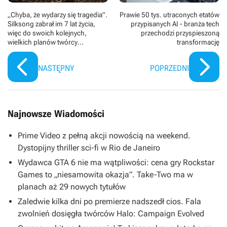
„Chyba, że wydarzy się tragedia”.
Prawie 50 tys. utraconych etatów
Silksong zabrał im 7 lat życia,
przypisanych AI - branża tech
więc do swoich kolejnych,
przechodzi przyspieszoną
wielkich planów twórcy
transformację
podchodzą z chłodną głową
NASTĘPNY
POPRZEDNI
Najnowsze Wiadomości
Prime Video z pełną akcji nowością na weekend.
Dystopijny thriller sci-fi w Rio de Janeiro
Wydawca GTA 6 nie ma wątpliwości: cena gry Rockstar
Games to „niesamowita okazja”. Take-Two ma w
planach aż 29 nowych tytułów
Zaledwie kilka dni po premierze nadszedł cios. Fala
zwolnień dosięgła twórców Halo: Campaign Evolved