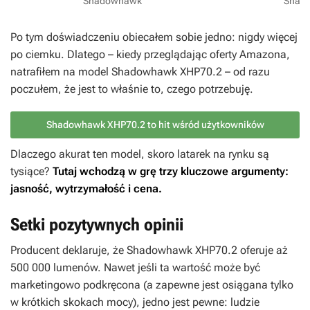
Shadowhawk
Shad
Po tym doświadczeniu obiecałem sobie jedno: nigdy więcej
po ciemku. Dlatego – kiedy przeglądając oferty Amazona,
natrafiłem na model Shadowhawk XHP70.2 – od razu
poczułem, że jest to właśnie to, czego potrzebuję.
Shadowhawk XHP70.2 to hit wśród użytkowników
Dlaczego akurat ten model, skoro latarek na rynku są
tysiące?
Tutaj wchodzą w grę trzy kluczowe argumenty:
jasność, wytrzymałość i cena.
Setki pozytywnych opinii
Producent deklaruje, że Shadowhawk XHP70.2 oferuje aż
500 000 lumenów. Nawet jeśli ta wartość może być
marketingowo podkręcona (a zapewne jest osiągana tylko
w krótkich skokach mocy), jedno jest pewne: ludzie