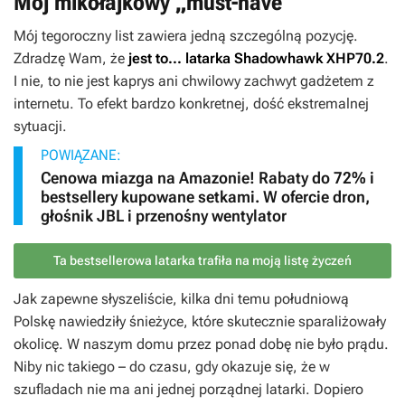
Mój mikołajkowy „must-have”
Mój tegoroczny list zawiera jedną szczególną pozycję.
Zdradzę Wam, że
jest to... latarka Shadowhawk XHP70.2
.
I nie, to nie jest kaprys ani chwilowy zachwyt gadżetem z
internetu. To efekt bardzo konkretnej, dość ekstremalnej
sytuacji.
POWIĄZANE:
Cenowa miazga na Amazonie! Rabaty do 72% i
bestsellery kupowane setkami. W ofercie dron,
głośnik JBL i przenośny wentylator
Ta bestsellerowa latarka trafiła na moją listę życzeń
Jak zapewne słyszeliście, kilka dni temu południową
Polskę nawiedziły śnieżyce, które skutecznie sparaliżowały
okolicę. W naszym domu przez ponad dobę nie było prądu.
Niby nic takiego – do czasu, gdy okazuje się, że w
szufladach nie ma ani jednej porządnej latarki. Dopiero