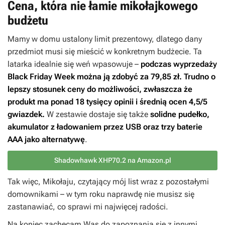
Cena, która nie łamie mikołajkowego
budżetu
Mamy w domu ustalony limit prezentowy, dlatego dany
przedmiot musi się mieścić w konkretnym budżecie. Ta
latarka idealnie się weń wpasowuje –
podczas wyprzedaży
Black Friday Week można ją zdobyć za 79,85 zł. Trudno o
lepszy stosunek ceny do możliwości, zwłaszcza że
produkt ma ponad 18 tysięcy opinii i średnią ocen 4,5/5
gwiazdek.
W zestawie dostaje się także
solidne pudełko,
akumulator z ładowaniem przez USB oraz trzy baterie
AAA jako alternatywę
.
Shadowhawk XHP70.2 na Amazon.pl
Tak więc, Mikołaju, czytający mój list wraz z pozostałymi
domownikami – w tym roku naprawdę nie musisz się
zastanawiać, co sprawi mi najwięcej radości.
Na koniec zachęcam Was do zapoznania się z innymi