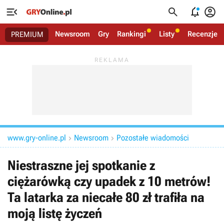




Newsroom
Gry
Rankingi
Listy
Recenzje
PREMIUM
www.gry-online.pl
Newsroom
Pozostałe wiadomości


Niestraszne jej spotkanie z
ciężarówką czy upadek z 10 metrów!
Ta latarka za niecałe 80 zł trafiła na
moją listę życzeń