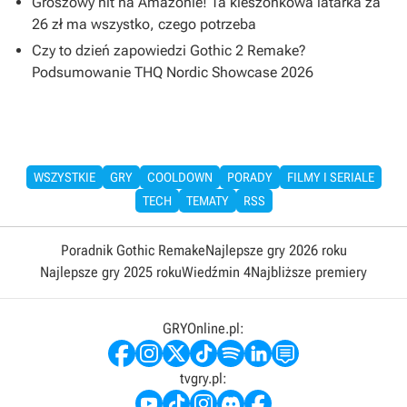
Groszowy hit na Amazonie! Ta kieszonkowa latarka za
26 zł ma wszystko, czego potrzeba
Czy to dzień zapowiedzi Gothic 2 Remake?
Podsumowanie THQ Nordic Showcase 2026
WSZYSTKIE
GRY
COOLDOWN
PORADY
FILMY I SERIALE
TECH
TEMATY
RSS
Poradnik Gothic Remake
Najlepsze gry 2026 roku
Najlepsze gry 2025 roku
Wiedźmin 4
Najbliższe premiery
GRYOnline.pl:
tvgry.pl: