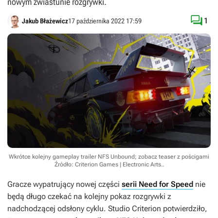
nowym zwiastunie rozgrywki.

1
Jakub Błażewicz
17 października 2022 17:59
Wkrótce kolejny gameplay trailer NFS Unbound; zobacz teaser z pościgami
Źródło: Criterion Games | Electronic Arts.
.
Gracze wypatrujący nowej części
serii Need for Speed
nie
będą długo czekać na kolejny pokaz rozgrywki z
nadchodzącej odsłony cyklu. Studio Criterion potwierdziło,