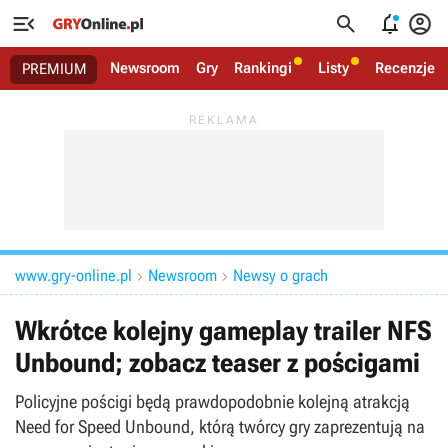




Newsroom
Gry
Rankingi
Listy
Recenzje
PREMIUM
www.gry-online.pl
Newsroom
Newsy o grach


Wkrótce kolejny gameplay trailer NFS
Unbound; zobacz teaser z pościgami
Policyjne pościgi będą prawdopodobnie kolejną atrakcją
Need for Speed Unbound, którą twórcy gry zaprezentują na