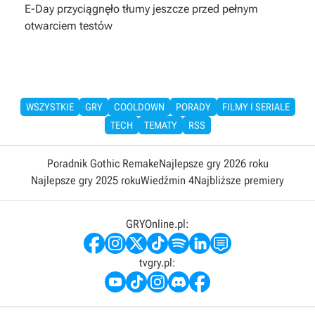
E-Day przyciągnęło tłumy jeszcze przed pełnym
otwarciem testów
WSZYSTKIE
GRY
COOLDOWN
PORADY
FILMY I SERIALE
TECH
TEMATY
RSS
Poradnik Gothic Remake
Najlepsze gry 2026 roku
Najlepsze gry 2025 roku
Wiedźmin 4
Najbliższe premiery
GRYOnline.pl:
tvgry.pl: