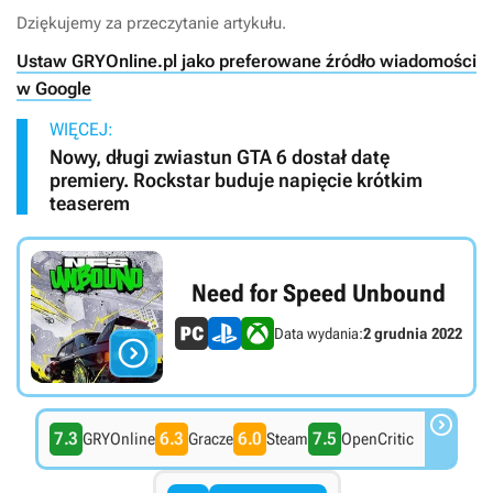
Dziękujemy za przeczytanie artykułu.
Ustaw GRYOnline.pl jako preferowane źródło wiadomości
w Google
WIĘCEJ:
Nowy, długi zwiastun GTA 6 dostał datę
premiery. Rockstar buduje napięcie krótkim
teaserem
Need for Speed Unbound
Data wydania:
2 grudnia 2022


7.3
6.3
6.0
7.5
GRYOnline
Gracze
Steam
OpenCritic