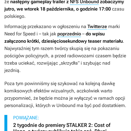
że
następny gameplay trailer z
NFS Unbound
zobaczymy
jutro, we wtorek 18 października, o godzinie 17:00
czasu
polskiego.
Informację przekazano w ogłoszeniu na
Twitterze
marki
Need for Speed
i – tak jak
poprzednio
–
do wpisu
załączono krótki, dziesięciosekundowy teaser materiału
.
Najwyraźniej tym razem twórcy skupią się na pokazaniu
pościgów policyjnych, a przed radiowozami czasem będzie
trzeba uciekać, rozwijając „skrzydła” i szybując nad
jezdnią.
Poza tym powinniśmy się szykować na kolejną dawkę
komiksowych efektów wizualnych, aczkolwiek warto
przypomnieć, że będzie można je wyłączyć w ramach opcji
personalizacji, których w
Unbound
ma być pod dostatkiem.
POWIĄZANE:
2 tygodnie do premiery STALKER 2: Cost of