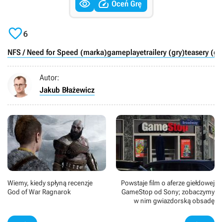


Oceń Grę

6
NFS / Need for Speed (marka)
gameplaye
trailery (gry)
teasery (gr
Autor:
Jakub Błażewicz
Wiemy, kiedy spłyną recenzje
Powstaje film o aferze giełdowej
God of War Ragnarok
GameStop od Sony; zobaczymy
w nim gwiazdorską obsadę