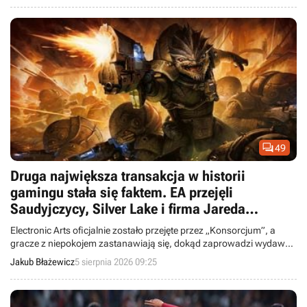

49
Druga największa transakcja w historii
gamingu stała się faktem. EA przejęli
Saudyjczycy, Silver Lake i firma Jareda
Kushnera
Electronic Arts oficjalnie zostało przejęte przez „Konsorcjum”, a
gracze z niepokojem zastanawiają się, dokąd zaprowadzi wydawcę
ten kosztowny zakup.
Jakub Błażewicz
5 sierpnia 2026 09:25