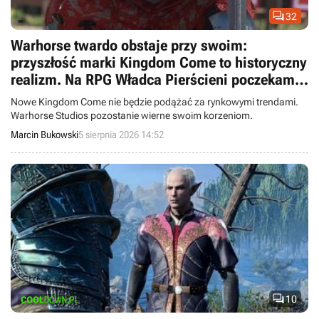

32
Warhorse twardo obstaje przy swoim:
przyszłość marki Kingdom Come to historyczny
realizm. Na RPG Władca Pierścieni poczekamy
długo
Nowe Kingdom Come nie będzie podążać za rynkowymi trendami.
Warhorse Studios pozostanie wierne swoim korzeniom.
Marcin Bukowski
5 sierpnia 2026 14:52

10