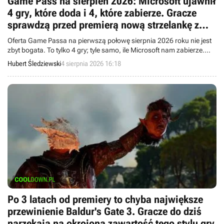
Game Pass na sierpień 2026: Microsoft ujawnił
4 gry, które doda i 4, które zabierze. Gracze
sprawdzą przed premierą nową strzelankę z
kultowej serii
Oferta Game Passa na pierwszą połowę sierpnia 2026 roku nie jest
zbyt bogata. To tylko 4 gry; tyle samo, ile Microsoft nam zabierze.
Niejako na pocieszenie dostaniemy betę Gears of War: E-Day.
Hubert Śledziewski
4 sierpnia 2026 16:18
Po 3 latach od premiery to chyba największe
przewinienie Baldur's Gate 3. Gracze do dziś
narzekają na okrojoną zawartość tego stylu gry