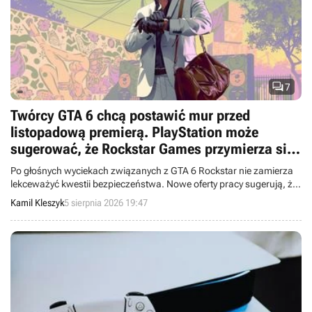

7
Twórcy GTA 6 chcą postawić mur przed
listopadową premierą. PlayStation może
sugerować, że Rockstar Games przymierza się
do kolejnego uderzenia
Po głośnych wyciekach związanych z GTA 6 Rockstar nie zamierza
lekceważyć kwestii bezpieczeństwa. Nowe oferty pracy sugerują, że
studio wzmacnia ochronę swoich systemów.
Kamil Kleszyk
5 sierpnia 2026 19:47