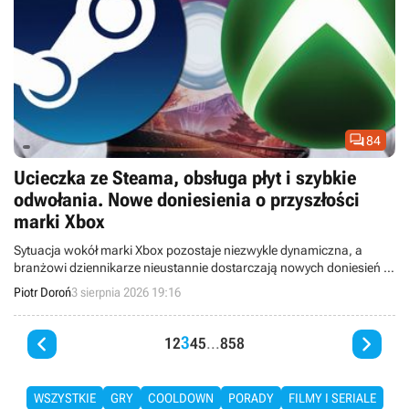

84
Ucieczka ze Steama, obsługa płyt i szybkie
odwołania. Nowe doniesienia o przyszłości
marki Xbox
Sytuacja wokół marki Xbox pozostaje niezwykle dynamiczna, a
branżowi dziennikarze nieustannie dostarczają nowych doniesień o
planach Microsoftu.
Piotr Doroń
3 sierpnia 2026 19:16


3
1
2
4
5
...
858
WSZYSTKIE
GRY
COOLDOWN
PORADY
FILMY I SERIALE