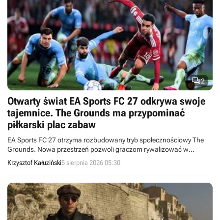

2
Otwarty świat EA Sports FC 27 odkrywa swoje
tajemnice. The Grounds ma przypominać
piłkarski plac zabaw
EA Sports FC 27 otrzyma rozbudowany tryb społecznościowy The
Grounds. Nowa przestrzeń pozwoli graczom rywalizować w
różnych konkurencjach, a nad ich rozwojem czuwać będą m.in.
Krzysztof Kałuziński
5 sierpnia 2026 05:30
Kylian Mbappé.