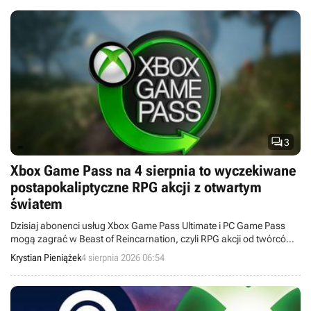

3
Xbox Game Pass na 4 sierpnia to wyczekiwane
postapokaliptyczne RPG akcji z otwartym
światem
Dzisiaj abonenci usług Xbox Game Pass Ultimate i PC Game Pass
mogą zagrać w Beast of Reincarnation, czyli RPG akcji od twórców
serii Pokemon.
Krystian Pieniążek
4 sierpnia 2026 06:54