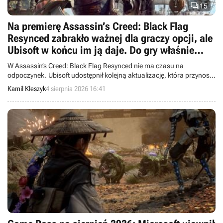

15
Na premierę Assassin’s Creed: Black Flag
Resynced zabrakło ważnej dla graczy opcji, ale
Ubisoft w końcu im ją daje. Do gry właśnie
trafiła duża aktualizacja
W Assassin’s Creed: Black Flag Resynced nie ma czasu na
odpoczynek. Ubisoft udostępnił kolejną aktualizację, która przynosi
szereg usprawnień oraz długą listę poprawek zgłaszanych przez
Kamil Kleszyk
4 sierpnia 2026 16:41
społeczność.