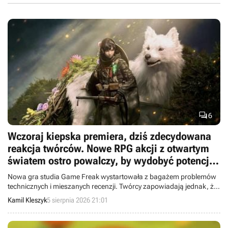

6
Wczoraj kiepska premiera, dziś zdecydowana
reakcja twórców. Nowe RPG akcji z otwartym
światem ostro powalczy, by wydobyć potencjał,
który widzą w nim gracze
Nowa gra studia Game Freak wystartowała z bagażem problemów
technicznych i mieszanych recenzji. Twórcy zapowiadają jednak, że
pierwsze poprawki trafią do Beast of Reincarnation jeszcze w tym
Kamil Kleszyk
5 sierpnia 2026 21:01
tygodniu.