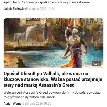
sądzi Jason Schreier po spotkaniu wydawcy z inwestorami.
Jakub Błażewicz
5 sierpnia 2026 11:04

1
Opuścił Ubisoft po Valhalli, ale wraca na
kluczowe stanowisko. Ważna postać przejmuje
stery nad marką Assassin’s Creed
Weteran serii Assassin’s Creed powrócił do firmy Ubisoft, aby objąć
rolę głównego dyrektora całej marki.
Adrian Werner
5 sierpnia 2026 10:35