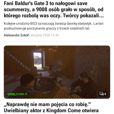
Fani Baldur's Gate 3 to nałogowi save
scummerzy, a 9008 osób grało w sposób, od
którego rozbolą was oczy. Twórcy pokazali
masę statystyk
Kolejne urodziny BG3 oznaczają świeżą dawkę statystyk. Larian
podsumowuje poczynania graczy z trzech ostatnich lat.
Aleksandra Sokół
5 sierpnia 2026 13:42

4
„Naprawdę nie mam pojęcia co robię.”
Uwielbiany aktor z Kingdom Come otwiera