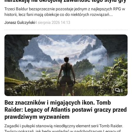
Trzeci Baldur bezsprzecznie pozostaje jednym z najlepszych RPG w
historii, lecz fani mają obiekcje co do niektórych rozwiązań
deweloperów, gdy gramy złą postacią. Brak alternatyw i wycięta
Jonasz Gulczyński
4 sierpnia 2026 14:13
zawartość boli nawet po trzech latach od premiery.

8
Bez znaczników i migających ikon. Tomb
Raider: Legacy of Atlantis postawi graczy przed
prawdziwym wyzwaniem
Zagadki i pułapki stanowią nieodłączny element serii Tomb Raider.
Twórcy pokazali, jak będą wyglądać w nadchodzącym Legacy of