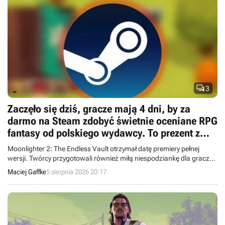

3
Zaczęło się dziś, gracze mają 4 dni, by za
darmo na Steam zdobyć świetnie oceniane RPG
fantasy od polskiego wydawcy. To prezent z
okazji ważnego ogłoszenia
Moonlighter 2: The Endless Vault otrzymał datę premiery pełnej
wersji. Twórcy przygotowali również miłą niespodziankę dla graczy,
którzy nie mieli okazji sprawdzić „jedynki”.
Maciej Gaffke
5 sierpnia 2026 20:17