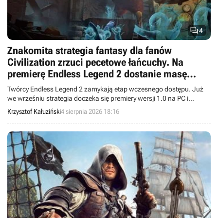

4
Znakomita strategia fantasy dla fanów
Civilization zrzuci pecetowe łańcuchy. Na
premierę Endless Legend 2 dostanie masę
nowości, w tym starożytną frakcję
Twórcy Endless Legend 2 zamykają etap wczesnego dostępu. Już
we wrześniu strategia doczeka się premiery wersji 1.0 na PC i
konsolach, a wraz z nią do gry trafią nowe frakcje.
Krzysztof Kałuziński
4 sierpnia 2026 18:16