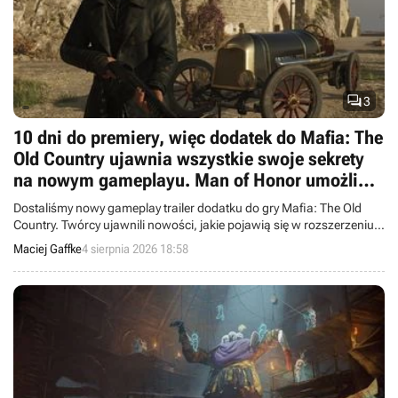

3
10 dni do premiery, więc dodatek do Mafia: The
Old Country ujawnia wszystkie swoje sekrety
na nowym gameplayu. Man of Honor umożliwi
podwójne zabójstwa
Dostaliśmy nowy gameplay trailer dodatku do gry Mafia: The Old
Country. Twórcy ujawnili nowości, jakie pojawią się w rozszerzeniu
Man of Honor.
Maciej Gaffke
4 sierpnia 2026 18:58