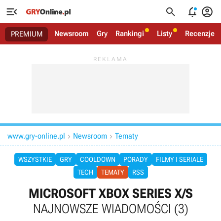




Newsroom
Gry
Rankingi
Listy
Recenzje
PREMIUM
www.gry-online.pl
Newsroom
Tematy


WSZYSTKIE
GRY
COOLDOWN
PORADY
FILMY I SERIALE
TECH
TEMATY
RSS
MICROSOFT XBOX SERIES X/S
NAJNOWSZE WIADOMOŚCI
(3)