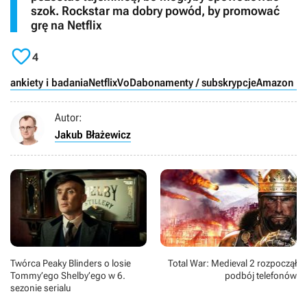
szok. Rockstar ma dobry powód, by promować
grę na Netflix

4
ankiety i badania
Netflix
VoD
abonamenty / subskrypcje
Amazon Pr
Autor:
Jakub Błażewicz
Twórca Peaky Blinders o losie
Total War: Medieval 2 rozpoczął
Tommy’ego Shelby’ego w 6.
podbój telefonów
sezonie serialu