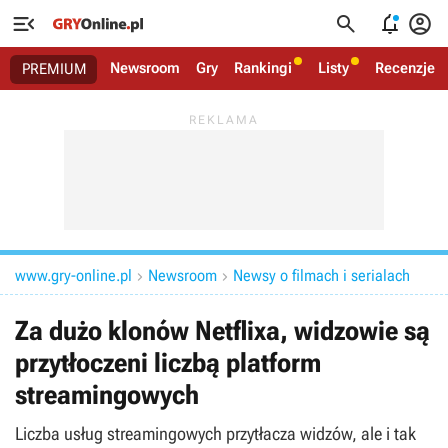




Newsroom
Gry
Rankingi
Listy
Recenzje
PREMIUM
www.gry-online.pl
Newsroom
Newsy o filmach i serialach


Za dużo klonów Netflixa, widzowie są
przytłoczeni liczbą platform
streamingowych
Liczba usług streamingowych przytłacza widzów, ale i tak