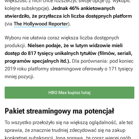
większość z nich chce rozszerzyć swoje opcje (tj. wykupić
kolejne subskrypcje).
Jednak 46% ankietowanych
stwierdziło, że przytłacza ich liczba dostępnych platform
(via
The Hollywood Reporter
).
Wyboru nie ułatwia coraz większa liczba dostępnych
produkcji.
Nielsen podaje, że w lutym widzowie mieli
dostęp do 817 tysięcy unikalnych tytułów (filmów, seriali,
programów specjalnych itd.).
Dla porównania: pod koniec
2019 roku platformy streamingowe oferowały o 171 tysięcy
mniej pozycji.
HBO Max kupisz tutaj
Pakiet streamingowy ma potencjał
To wszystko przełożyło się na większą oglądalność, ale też
sprawia, że znacznie trudniej zdecydować się na zakup
konkretnej subskrypcji. Inna sprawa, że coraz więcej osób