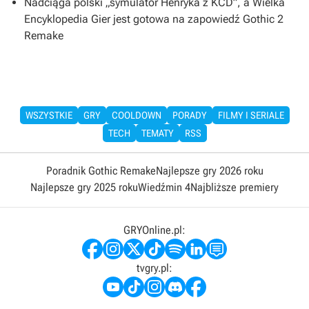
Nadciąga polski „symulator Henryka z KCD”, a Wielka
Encyklopedia Gier jest gotowa na zapowiedź Gothic 2
Remake
WSZYSTKIE
GRY
COOLDOWN
PORADY
FILMY I SERIALE
TECH
TEMATY
RSS
Poradnik Gothic Remake
Najlepsze gry 2026 roku
Najlepsze gry 2025 roku
Wiedźmin 4
Najbliższe premiery
GRYOnline.pl:
tvgry.pl: