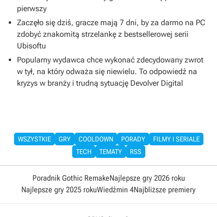
pierwszy
Zaczęło się dziś, gracze mają 7 dni, by za darmo na PC
zdobyć znakomitą strzelankę z bestsellerowej serii
Ubisoftu
Popularny wydawca chce wykonać zdecydowany zwrot
w tył, na który odważa się niewielu. To odpowiedź na
kryzys w branży i trudną sytuację Devolver Digital
WSZYSTKIE
GRY
COOLDOWN
PORADY
FILMY I SERIALE
TECH
TEMATY
RSS
Poradnik Gothic Remake
Najlepsze gry 2026 roku
Najlepsze gry 2025 roku
Wiedźmin 4
Najbliższe premiery