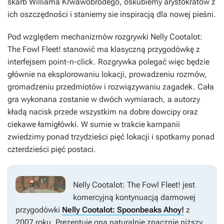
skarb Williama Krwawobrodego, oskubiemy arystokratów z
ich oszczędności i staniemy sie inspiracją dla nowej pieśni.
Pod względem mechanizmów rozgrywki
Nelly Cootalot:
The Fowl Fleet!
stanowić ma klasyczną przygodówkę z
interfejsem point-n-click. Rozgrywka polegać więc będzie
głównie na eksplorowaniu lokacji, prowadzeniu rozmów,
gromadzeniu przedmiotów i rozwiązywaniu zagadek. Cała
gra wykonana zostanie w dwóch wymiarach, a autorzy
kładą nacisk przede wszystkim na dobre dowcipy oraz
ciekawe łamigłówki. W sumie w trakcie kampanii
zwiedzimy ponad trzydzieści pięć lokacji i spotkamy ponad
czterdzieści pięć postaci.
Nelly Cootalot: The Fowl Fleet!
jest
komercyjną kontynuacją darmowej
przygodówki
Nelly Cootalot: Spoonbeaks Ahoy!
z
2007 roku. Prezentuje ona naturalnie znacznie niższy