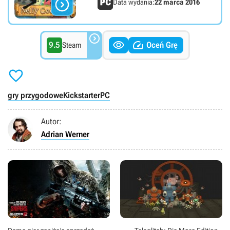

Data wydania:
22 marca 2016



9.5
Oceń Grę
Steam

gry przygodowe
Kickstarter
PC
Autor:
Adrian Werner