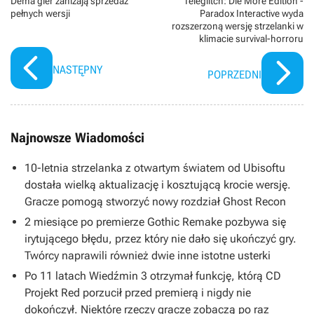
Dema gier zaniżają sprzedaż
Teleglitch: Die More Edition -
pełnych wersji
Paradox Interactive wyda
rozszerzoną wersję strzelanki w
klimacie survival-horroru
NASTĘPNY
POPRZEDNI
Najnowsze Wiadomości
10-letnia strzelanka z otwartym światem od Ubisoftu
dostała wielką aktualizację i kosztującą krocie wersję.
Gracze pomogą stworzyć nowy rozdział Ghost Recon
2 miesiące po premierze Gothic Remake pozbywa się
irytującego błędu, przez który nie dało się ukończyć gry.
Twórcy naprawili również dwie inne istotne usterki
Po 11 latach Wiedźmin 3 otrzymał funkcję, którą CD
Projekt Red porzucił przed premierą i nigdy nie
dokończył. Niektóre rzeczy gracze zobaczą po raz