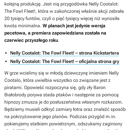
kolejną produkcję. Jest nią przygodówka
Nelly Cootalot:
The Fowl Fleet!
, która w zakończonej właśnie akcji zebrała
20 tysięcy funtów, czyli o pięć tysięcy więcej niż wynosiła
kwota minimalna.
W planach jest jedynie wersja
pecetowa, a premiera zapowiedziana została na
czerwiec przyszłego roku
.
Nelly Cootalot: The Fowl Fleet! – strona Kickstartera
Nelly Cootalot: The Fowl Fleet! – oficjalna strona gry
W grze wcielimy się w młodą dziewczynę imieniem Nelly
Cootalo, która uwielbia wszystko co związane jest z
piratami. Opowieść rozpoczyna się, gdy zły Baron
Białobrody porywa stada ptaków i następnie za pomocą
hipnozy zmusza je do posłuszeństwa własnym rozkazom.
Będziemy musieli odkryć zamiary łotra oraz znaleźć sposób
na pokrzyżowanie jego planów. Podczas przygód m.in.
pokierujemy statkiem powietrznym, odszukamy zaginiony