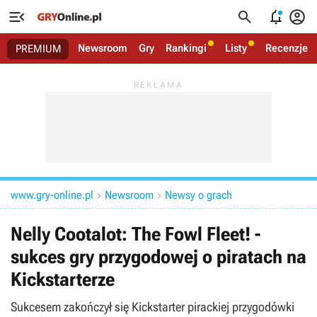




Newsroom
Gry
Rankingi
Listy
Recenzje
PREMIUM
www.gry-online.pl
Newsroom
Newsy o grach


Nelly Cootalot: The Fowl Fleet! -
sukces gry przygodowej o piratach na
Kickstarterze
Sukcesem zakończył się Kickstarter pirackiej przygodówki