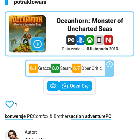
potraktowani
Oceanhorn: Monster of
Uncharted Seas

Data wydania:
8 listopada 2013

6.1
8.0
6.7
Gracze
Steam
OpenCritic


Oceń Grę

1
konwersje PC
Cornfox & Brothers
action adventure
PC
Autor: