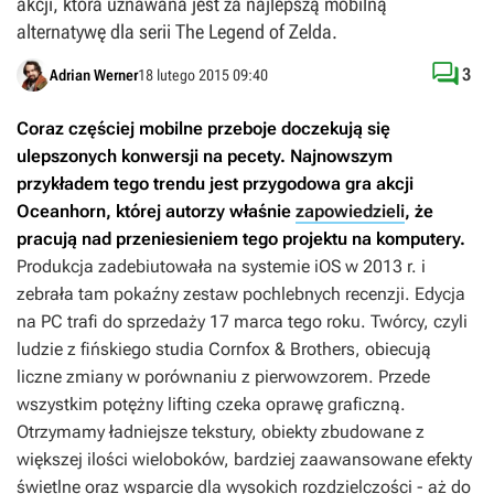
akcji, która uznawana jest za najlepszą mobilną
alternatywę dla serii The Legend of Zelda.

3
Adrian Werner
18 lutego 2015 09:40
Coraz częściej mobilne przeboje doczekują się
ulepszonych konwersji na pecety. Najnowszym
przykładem tego trendu jest przygodowa gra akcji
Oceanhorn
, której autorzy właśnie
zapowiedzieli
, że
pracują nad przeniesieniem tego projektu na komputery.
Produkcja zadebiutowała na systemie iOS w 2013 r. i
zebrała tam pokaźny zestaw pochlebnych recenzji. Edycja
na PC trafi do sprzedaży 17 marca tego roku.
Twórcy, czyli
ludzie z fińskiego studia Cornfox & Brothers, obiecują
liczne zmiany w porównaniu z pierwowzorem. Przede
wszystkim potężny lifting czeka oprawę graficzną.
Otrzymamy ładniejsze tekstury, obiekty zbudowane z
większej ilości wieloboków, bardziej zaawansowane efekty
świetlne oraz wsparcie dla wysokich rozdzielczości - aż do