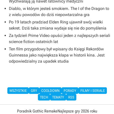
Wychwalają ją nawet ratownicy medyczni
Diablo, w którym jesteś smokiem. The I of the Dragon to
z wielu powodów do dziś niepowtarzalna gra
Po 19 latach pradziad Elden Ring ujawnił swój wielki
sekret. Dziś taka zmiana wydaje się nie do pomyślenia
Za tydzień Prime Video opuści jeden z najlepszych seriali
science fiction ostatnich lat
Ten film przygodowy był wpisany do Księgi Rekordów
Guinnessa jako największa klapa w historii kina. Jest
odpowiedzialny za upadek studia
WSZYSTKIE
GRY
COOLDOWN
PORADY
FILMY I SERIALE
TECH
TEMATY
RSS
Poradnik Gothic Remake
Najlepsze gry 2026 roku