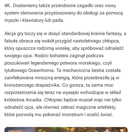
4K. Dostaniemy także przerobione zagadki oraz nowy
system sterowania przystosowany do obsługi za pomocą
myszki i klawiatury lub pada.
Akcja gry toczy się w dosyć standardowej krainie fantasy, a
fabuła obraca się wokół przygód nastoletniego chłopca,
który opuszcza rodzimą wioskę, aby spróbować odnaleźć
swojego ojca. Rodzic bohatera zaginął podczas
poszukiwań legendarnego potwora morskiego, czyli
tytułowego Oceanhorna. Ta mechaniczna bestia została
zainfekowana mroczną energią, która przeobraziła ją w
krwiożerczego drapieżnika. Co gorsza, ta sama moc
rozprzestrzenia się teraz na wysepki wchodzące w skład
królestwa Arcadia. Chłopiec będzie musiał więc nie tylko
odnaleźć ojca, ale również zebrać magiczne artefakty,
które pozwolą mu pokonać monstrum i ocalić świat.