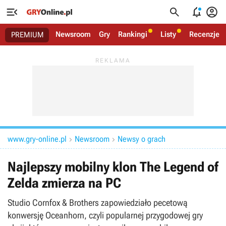




Newsroom
Gry
Rankingi
Listy
Recenzje
PREMIUM
www.gry-online.pl
Newsroom
Newsy o grach


Najlepszy mobilny klon The Legend of
Zelda zmierza na PC
Studio Cornfox & Brothers zapowiedziało pecetową
konwersję Oceanhorn, czyli popularnej przygodowej gry