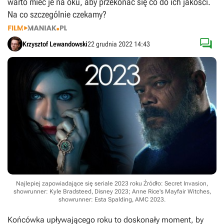
warto mieć je na oku, aby przekonać się co do ich jakości.
Na co szczególnie czekamy?

Krzysztof Lewandowski
22 grudnia 2022 14:43
Najlepiej zapowiadające się seriale 2023 roku
Źródło: Secret Invasion,
showrunner: Kyle Bradsteed, Disney 2023; Anne Rice's Mayfair Witches,
showrunner: Esta Spalding, AMC 2023
.
Końcówka upływającego roku to doskonały moment, by