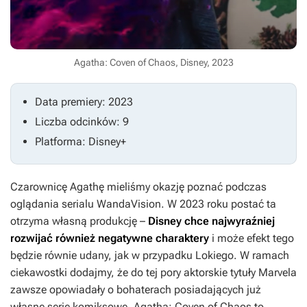
Agatha: Coven of Chaos, Disney, 2023
Data premiery: 2023
Liczba odcinków: 9
Platforma: Disney+
Czarownicę Agathę mieliśmy okazję poznać podczas
oglądania serialu
WandaVision
. W 2023 roku postać ta
otrzyma własną produkcję –
Disney chce najwyraźniej
rozwijać również negatywne charaktery
i może efekt tego
będzie równie udany, jak w przypadku Lokiego. W ramach
ciekawostki dodajmy, że do tej pory aktorskie tytuły Marvela
zawsze opowiadały o bohaterach posiadających już
własne serie komiksowe.
Agatha: Coven of Chaos
to