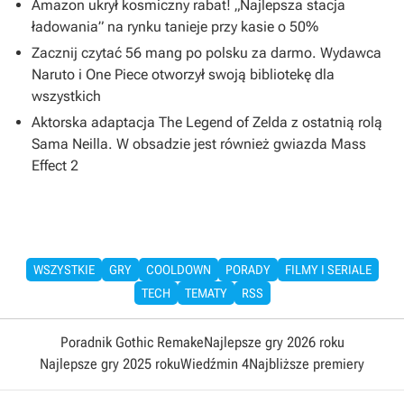
Amazon ukrył kosmiczny rabat! „Najlepsza stacja
ładowania” na rynku tanieje przy kasie o 50%
Zacznij czytać 56 mang po polsku za darmo. Wydawca
Naruto i One Piece otworzył swoją bibliotekę dla
wszystkich
Aktorska adaptacja The Legend of Zelda z ostatnią rolą
Sama Neilla. W obsadzie jest również gwiazda Mass
Effect 2
WSZYSTKIE
GRY
COOLDOWN
PORADY
FILMY I SERIALE
TECH
TEMATY
RSS
Poradnik Gothic Remake
Najlepsze gry 2026 roku
Najlepsze gry 2025 roku
Wiedźmin 4
Najbliższe premiery