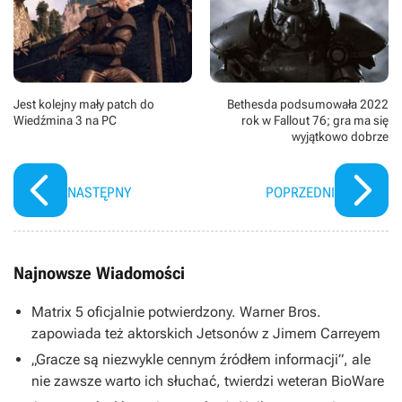
(James Rhodes/War Machine), Martin Freeman (Agent
Everett Ross), Olivia Colman oraz Emilia Clarke. Zdjęcia
kręcono m.in. w Los Angeles.
Jest kolejny mały patch do
Bethesda podsumowała 2022
Wiedźmina 3 na PC
rok w Fallout 76; gra ma się
wyjątkowo dobrze
NASTĘPNY
POPRZEDNI
Najnowsze Wiadomości
Matrix 5 oficjalnie potwierdzony. Warner Bros.
zapowiada też aktorskich Jetsonów z Jimem Carreyem
„Gracze są niezwykle cennym źródłem informacji”, ale
nie zawsze warto ich słuchać, twierdzi weteran BioWare