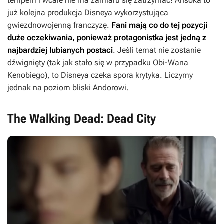
tempem i wcale nie ma zamiaru się zatrzymać!
Ahsoka
to
już kolejna produkcja Disneya wykorzystująca
gwiezdnowojenną franczyzę.
Fani mają co do tej pozycji
duże oczekiwania, ponieważ protagonistka jest jedną z
najbardziej lubianych postaci
. Jeśli temat nie zostanie
dźwignięty (tak jak stało się w przypadku Obi-Wana
Kenobiego), to Disneya czeka spora krytyka. Liczymy
jednak na poziom bliski
Andorowi
.
The Walking Dead: Dead City