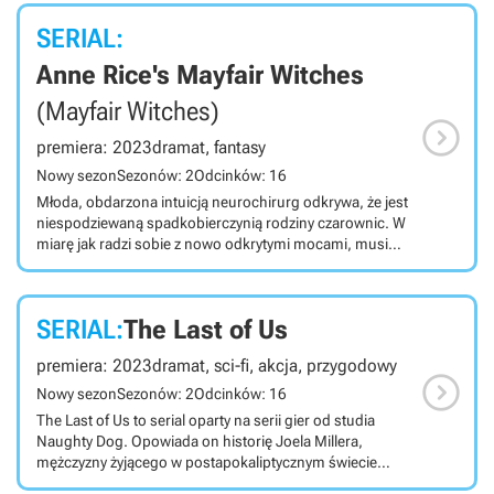
SERIAL:
Anne Rice's Mayfair Witches
(Mayfair Witches)

premiera: 2023
dramat, fantasy
Nowy sezon
Sezonów: 2
Odcinków: 16
Młoda, obdarzona intuicją neurochirurg odkrywa, że jest
niespodziewaną spadkobierczynią rodziny czarownic. W
miarę jak radzi sobie z nowo odkrytymi mocami, musi
zmagać się ze złowrogą obecnością, która nawiedza jej
rodzinę od pokoleń.
SERIAL:
The Last of Us
premiera: 2023
dramat, sci-fi, akcja, przygodowy

Nowy sezon
Sezonów: 2
Odcinków: 16
The Last of Us to serial oparty na serii gier od studia
Naughty Dog. Opowiada on historię Joela Millera,
mężczyzny żyjącego w postapokaliptycznym świecie
ogarniętym przez plagę żywych trupów. Otrzymuje on