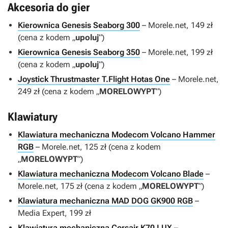
Akcesoria do gier
Kierownica Genesis Seaborg 300
– Morele.net, 149 zł
(cena z kodem „
upoluj
”)
Kierownica Genesis Seaborg 350
– Morele.net, 199 zł
(cena z kodem „
upoluj
”)
Joystick Thrustmaster T.Flight Hotas One
– Morele.net,
249 zł (cena z kodem „
MORELOWYPT
”)
Klawiatury
Klawiatura mechaniczna Modecom Volcano Hammer
RGB
– Morele.net, 125 zł (cena z kodem
„
MORELOWYPT
”)
Klawiatura mechaniczna Modecom Volcano Blade
–
Morele.net, 175 zł (cena z kodem „
MORELOWYPT
”)
Klawiatura mechaniczna MAD DOG GK900 RGB
–
Media Expert, 199 zł
Klawiatura mechaniczna Corsair K70 LUX
–