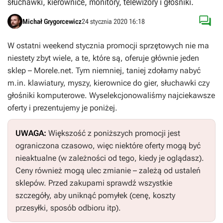
słuchawki, kierownice, monitory, telewizory i głośniki.

Michał Grygorcewicz
24 stycznia 2020 16:18
W ostatni weekend stycznia promocji sprzętowych nie ma
niestety zbyt wiele, a te, które są, oferuje głównie jeden
sklep – Morele.net. Tym niemniej, taniej zdołamy nabyć
m.in. klawiatury, myszy, kierownice do gier, słuchawki czy
głośniki komputerowe. Wyselekcjonowaliśmy najciekawsze
oferty i prezentujemy je poniżej.
UWAGA:
Większość z poniższych promocji jest
ograniczona czasowo, więc niektóre oferty mogą być
nieaktualne (w zależności od tego, kiedy je oglądasz).
Ceny również mogą ulec zmianie – zależą od ustaleń
sklepów. Przed zakupami sprawdź wszystkie
szczegóły, aby uniknąć pomyłek (cenę, koszty
przesyłki, sposób odbioru itp).