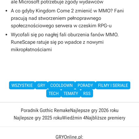
ale Microsoft potrzebuje zgody wydawców
A co gdyby Kingdom Come 2 zmienić w MMO? Fani
pracują nad stworzeniem pełnoprawnego
społecznościowego serwera w czeskim RPG-u
Wycofali się po nagłej fali oburzenia fanów MMO.
RuneScape ratuje się po wpadce z nowymi
mikropłatnościami
WSZYSTKIE
GRY
COOLDOWN
PORADY
FILMY I SERIALE
TECH
TEMATY
RSS
Poradnik Gothic Remake
Najlepsze gry 2026 roku
Najlepsze gry 2025 roku
Wiedźmin 4
Najbliższe premiery
GRYOnline.pl: