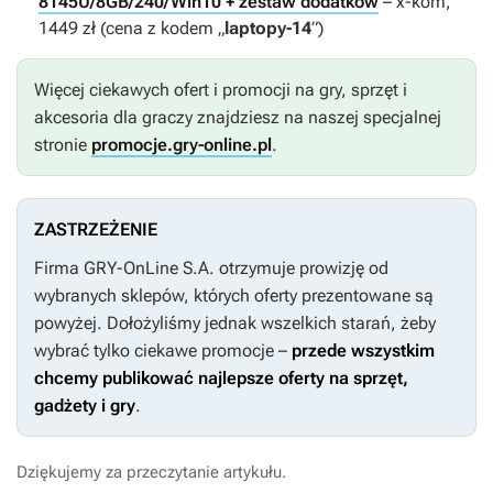
8145U/8GB/240/Win10 + zestaw dodatków
– x-kom,
1449 zł (cena z kodem „
laptopy-14
”)
Więcej ciekawych ofert i promocji na gry, sprzęt i
akcesoria dla graczy znajdziesz na naszej specjalnej
stronie
promocje.gry-online.pl
.
ZASTRZEŻENIE
Firma GRY-OnLine S.A. otrzymuje prowizję od
wybranych sklepów, których oferty prezentowane są
powyżej. Dołożyliśmy jednak wszelkich starań, żeby
wybrać tylko ciekawe promocje –
przede wszystkim
chcemy publikować najlepsze oferty na sprzęt,
gadżety i gry
.
Dziękujemy za przeczytanie artykułu.