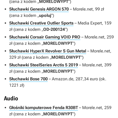
(cena z kodem „
MORELOWYPT
”)
Słuchawki Genesis ARGON 570
– Morele.net, 99 zł
(cena z kodem „
upoluj
”)
Słuchawki Creative Outlier Sports
– Media Expert, 159
zł (cena z kodem „
OD-200124
”)
Słuchawki Corsair Gaming VOID PRO
– Morele.net, 259
zł (cena z kodem „
MORELOWYPT
”)
Słuchawki HyperX Revolver S Gun Metal
– Morele.net,
329 zł (cena z kodem „
MORELOWYPT
”)
Słuchawki SteelSeries Arctis 5 2019
– Morele.net, 399
zł (cena z kodem „
MORELOWYPT
”)
Słuchawki Bose 700
– Amazon.de, 287,34 euro (ok.
1221 zł)
Audio
Głośniki komputerowe Fenda R30BT
– Morele.net, 259
zł (cena z kodem „
MORELOWYPT
”)