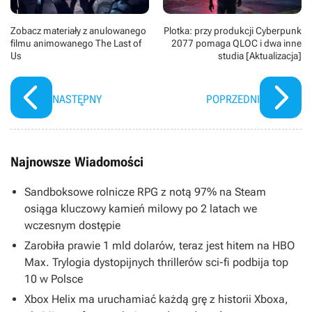
Zobacz materiały z anulowanego
Plotka: przy produkcji Cyberpunk
filmu animowanego The Last of
2077 pomaga QLOC i dwa inne
Us
studia [Aktualizacja]
NASTĘPNY
POPRZEDNI
Najnowsze Wiadomości
Sandboksowe rolnicze RPG z notą 97% na Steam
osiąga kluczowy kamień milowy po 2 latach we
wczesnym dostępie
Zarobiła prawie 1 mld dolarów, teraz jest hitem na HBO
Max. Trylogia dystopijnych thrillerów sci-fi podbija top
10 w Polsce
Xbox Helix ma uruchamiać każdą grę z historii Xboxa,