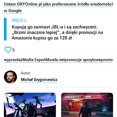
Ustaw GRYOnline.pl jako preferowane źródło wiadomości
w Google
WIĘCEJ:
Kupują go zamiast JBL-a i są zachwyceni.
„Brzmi znacznie lepiej”, a dzięki promocji na
Amazonie kupisz go za 120 zł

3
wyprzedaż
Media Expert
Morele.net
promocje sprzętowe
promocj
Autor:
Michał Grygorcewicz