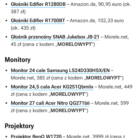
Głośniki Edifier R1280DB
– Amazon.de, 90,95 euro (ok.
387 zł)
Głośniki Edifier R1700BT
– Amazon.de, 102,33 euro
(ok. 435 zł)
Głośnik przenośny SNAB Jukebox JB-21
– Morele.net,
45 zł (cena z kodem „
MORELOWYPT
”)
Monitory
Monitor 24 cale Samsung LS24D330HSX/EN
–
Morele.net, 385 zł (cena z kodem „
MORELOWYPT
”)
Monitor 24,5 cala Acer KG251Qbmiix
– Morele.net, 449
zł (cena z kodem „
MORELOWYPT
”)
Monitor 27 cali Acer Nitro QG271bii
– Morele.net, 599
zł (cena z kodem „
MORELOWYPT
”)
Projektory
Projektor BenQ W1720
– Morele.net, 3999 zł (cena z