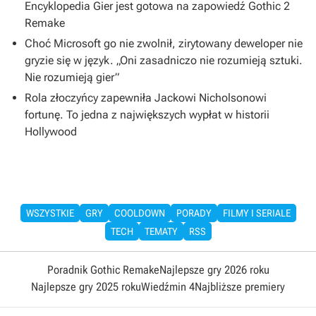
Encyklopedia Gier jest gotowa na zapowiedź Gothic 2
Remake
Choć Microsoft go nie zwolnił, zirytowany deweloper nie
gryzie się w język. „Oni zasadniczo nie rozumieją sztuki.
Nie rozumieją gier”
Rola złoczyńcy zapewniła Jackowi Nicholsonowi
fortunę. To jedna z największych wypłat w historii
Hollywood
WSZYSTKIE
GRY
COOLDOWN
PORADY
FILMY I SERIALE
TECH
TEMATY
RSS
Poradnik Gothic Remake
Najlepsze gry 2026 roku
Najlepsze gry 2025 roku
Wiedźmin 4
Najbliższe premiery