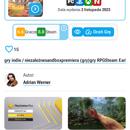

Data wydania:
2 listopada 2023



6.6
8.8
Oceń Grę
Gracze
Steam

15
gry indie / niezależne
sandbox
premiera (gry)
gry RPG
Steam Early 
Autor:
Adrian Werner