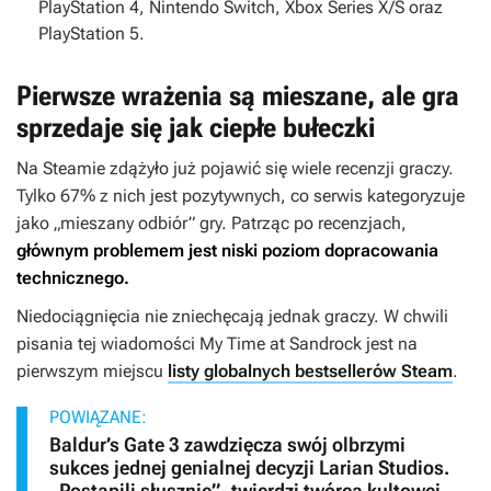
PlayStation 4, Nintendo Switch, Xbox Series X/S oraz
PlayStation 5.
Pierwsze wrażenia są mieszane, ale gra
sprzedaje się jak ciepłe bułeczki
Na Steamie zdążyło już pojawić się wiele recenzji graczy.
Tylko 67% z nich jest pozytywnych, co serwis kategoryzuje
jako „mieszany odbiór” gry. Patrząc po recenzjach,
głównym problemem jest niski poziom dopracowania
technicznego.
Niedociągnięcia nie zniechęcają jednak graczy. W chwili
pisania tej wiadomości
My Time at Sandrock
jest na
pierwszym miejscu
listy globalnych bestsellerów Steam
.
POWIĄZANE:
Baldur’s Gate 3 zawdzięcza swój olbrzymi
sukces jednej genialnej decyzji Larian Studios.
„Postąpili słusznie”, twierdzi twórca kultowej