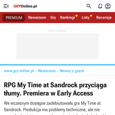




Newsroom
Gry
Rankingi
Listy
Recenzje
PREMIUM
www.gry-online.pl
Newsroom
Newsy o grach


RPG My Time at Sandrock przyciąga
tłumy. Premiera w Early Access
We wczesnym dostępie zadebiutowała gra My Time at
Sandrock. Produkcja ma problemy techniczne, ale nie