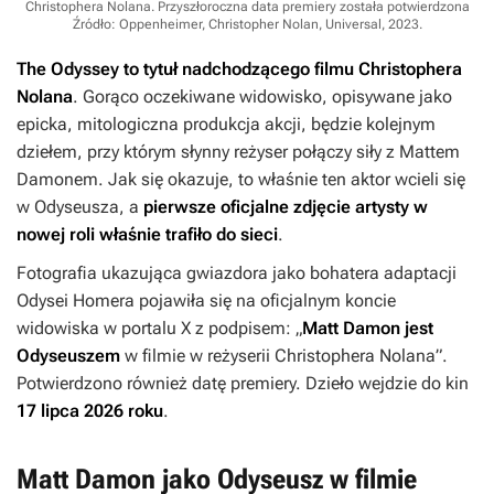
Christophera Nolana. Przyszłoroczna data premiery została potwierdzona
Źródło: Oppenheimer, Christopher Nolan, Universal, 2023
.
The Odyssey
to tytuł nadchodzącego filmu Christophera
Nolana
. Gorąco oczekiwane widowisko, opisywane jako
epicka, mitologiczna produkcja akcji, będzie kolejnym
dziełem, przy którym słynny reżyser połączy siły z Mattem
Damonem. Jak się okazuje, to właśnie ten aktor wcieli się
w Odyseusza, a
pierwsze oficjalne zdjęcie artysty w
nowej roli właśnie trafiło do sieci
.
Fotografia ukazująca gwiazdora jako bohatera adaptacji
Odysei
Homera pojawiła się na oficjalnym koncie
widowiska w portalu X z podpisem: „
Matt Damon jest
Odyseuszem
w filmie w reżyserii Christophera Nolana”.
Potwierdzono również datę premiery. Dzieło wejdzie do kin
17 lipca 2026 roku
.
Matt Damon jako Odyseusz w filmie