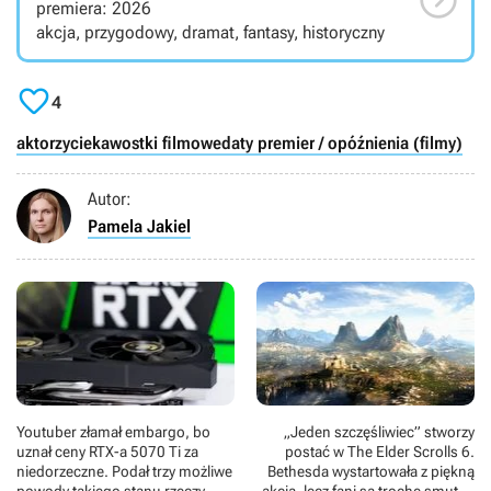

premiera: 2026
akcja, przygodowy, dramat, fantasy, historyczny

4
aktorzy
ciekawostki filmowe
daty premier / opóźnienia (filmy)
Autor:
Pamela Jakiel
Youtuber złamał embargo, bo
„Jeden szczęśliwiec” stworzy
uznał ceny RTX-a 5070 Ti za
postać w The Elder Scrolls 6.
niedorzeczne. Podał trzy możliwe
Bethesda wystartowała z piękną
powody takiego stanu rzeczy
akcją, lecz fani są trochę smutni,