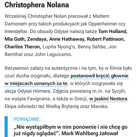
Christophera Nolana
Wcześniej Christopher Nolan pracował z Mattem
Damonem przy takich produkcjach jak
Oppenheimer
czy
Interstellar
. Do obsady
Odysei
należą także
Tom Holland,
Mia Goth, Zendaya, Anne Hathaway,
Robert Pattinson,
Charlize Theron,
Lupita Nyong'o, Benny Safdie, Jon
Bernthal oraz John Leguizamo.
Reżyserowi zależy na autentyzmie i na tym, by w filmie było
czuć ducha oryginału, dlatego
postanowił kręcić głownie
w miejscach uznanych za te
, w których rozgrywała się
akcja
Odysei
Homera
.
Zdjęcia powstaną m.in. na Sycylii,
na wyspie Favignana, a także w Grecji,
w jaskini Nestora
.
Ekipa odwiedzi też Wielką Brytanię oraz Maroko.
POWIĄZANE:
„Nie wystąpiłbym w nim ponownie i nie chcę go
już nigdy oglądać”. Mark Wahlberg żałował