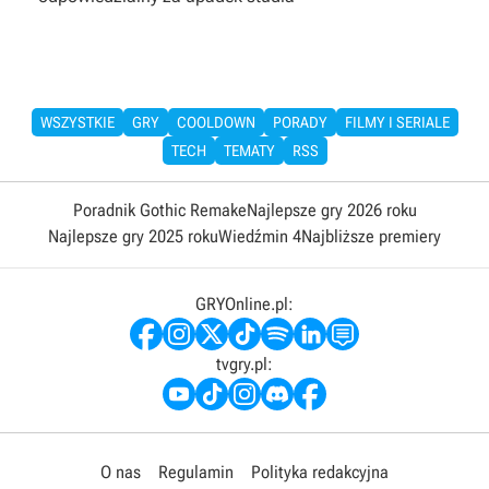
WSZYSTKIE
GRY
COOLDOWN
PORADY
FILMY I SERIALE
TECH
TEMATY
RSS
Poradnik Gothic Remake
Najlepsze gry 2026 roku
Najlepsze gry 2025 roku
Wiedźmin 4
Najbliższe premiery
GRYOnline.pl:
tvgry.pl:
O nas
Regulamin
Polityka redakcyjna