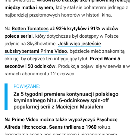
między matką i synem
, który stał się bohaterem jednego z
najbardziej przełomowych horrorów w historii kina.
Na
Rotten Tomatoes
aż 93% krytyków i 91% widzów
poleca serial,
który dotychczas był dostępny w Polsce
jedynie na SkyShowtime.
Jeśli więc jesteście
subskrybentami Prime Video
, będziecie mieć znakomitą
okazję, by obejrzeć ten intrygujący tytuł.
Przed Wami 5
sezonów i 50 odcinków
. Produkcja pojawi się w serwisie w
ramach abonamentu 12 czerwca.
POWIĄZANE:
Za 5 tygodni premiera kontynuacji polskiego
kryminalnego hitu. 6-odcinkowy spin-off
popularnej serii z Maciejem Musiałem
Na Prime Video można także wypożyczyć
Psychozę
Alfreda Hitchcocka. Seans thrillera z 1960
roku z
legendarną sceną pod prysznicem i niezapomnianym