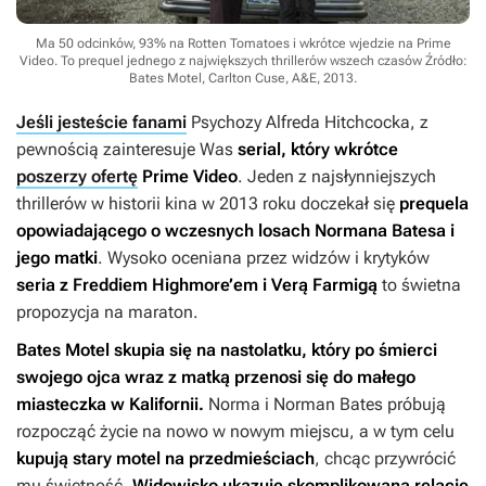
Ma 50 odcinków, 93% na Rotten Tomatoes i wkrótce wjedzie na Prime
Video. To prequel jednego z największych thrillerów wszech czasów
Źródło:
Bates Motel, Carlton Cuse, A&E, 2013
.
Jeśli jesteście fanami
Psychozy
Alfreda Hitchcocka, z
pewnością zainteresuje Was
serial, który wkrótce
poszerzy ofertę
Prime Video
. Jeden z najsłynniejszych
thrillerów w historii kina w 2013 roku doczekał się
prequela
opowiadającego o wczesnych losach Normana Batesa i
jego matki
. Wysoko oceniana przez widzów i krytyków
seria z Freddiem Highmore’em i Verą Farmigą
to świetna
propozycja na maraton.
Bates Motel
skupia się na nastolatku, który po śmierci
swojego ojca wraz z matką przenosi się do małego
miasteczka w Kalifornii.
Norma i Norman Bates próbują
rozpocząć życie na nowo w nowym miejscu, a w tym celu
kupują stary motel na przedmieściach
, chcąc przywrócić
mu świetność.
Widowisko ukazuje skomplikowaną relację