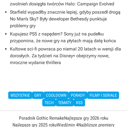
zwolnień dosięgła twórców Halo: Campaign Evolved
Starfield wypadłby znacznie lepiej, gdyby poszedł drogą
No Man’s Sky? Były deweloper Bethesdy punktuje
problemy gry
Kupujesz PS5 z napędem? Sony już na pudełku
przypomina, że nowe gry na płytach mają datę końca
Kultowe sci-fi powraca po niemal 20 latach w wersji dla
dorosłych. Za tydzień na Disney+ obejrzymy nowe,
mroczne wydanie thrillera
WSZYSTKIE
GRY
COOLDOWN
PORADY
FILMY I SERIALE
TECH
TEMATY
RSS
Poradnik Gothic Remake
Najlepsze gry 2026 roku
Najlepsze gry 2025 roku
Wiedźmin 4
Najbliższe premiery