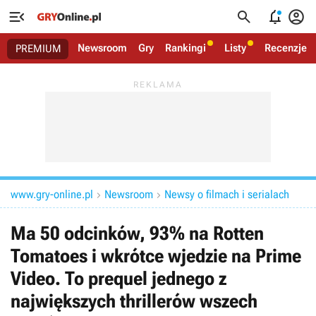




Newsroom
Gry
Rankingi
Listy
Recenzje
PREMIUM
www.gry-online.pl
Newsroom
Newsy o filmach i serialach


Ma 50 odcinków, 93% na Rotten
Tomatoes i wkrótce wjedzie na Prime
Video. To prequel jednego z
największych thrillerów wszech