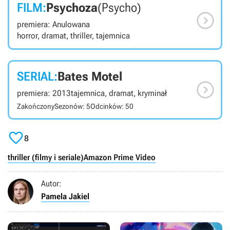
FILM:
Psychoza
(Psycho)

premiera: Anulowana
horror, dramat, thriller, tajemnica
SERIAL:
Bates Motel

premiera: 2013
tajemnica, dramat, kryminał
Zakończony
Sezonów: 5
Odcinków: 50

8
thriller (filmy i seriale)
Amazon Prime Video
Autor:
Pamela Jakiel