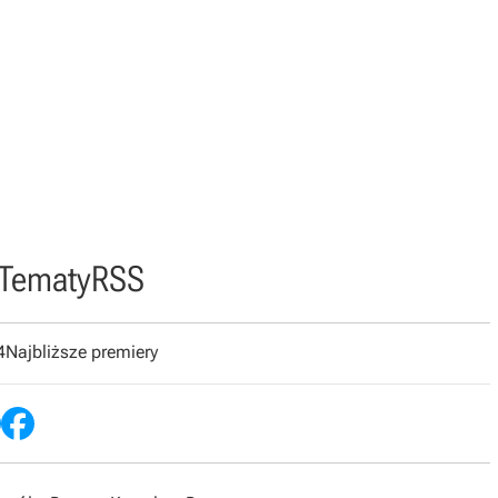
Tematy
RSS
4
Najbliższe premiery