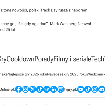
 z toną nowości, polski Track Day rusza z naborem
 chcę go już nigdy oglądać”. Mark Wahlberg żałował
zed 25 lat
Gry
Cooldown
Porady
Filmy i seriale
Tech
emake
Najlepsze gry 2026 roku
Najlepsze gry 2025 roku
Wiedźmin 
nline.pl:
tvgry.pl: