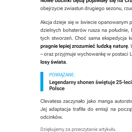
Nowe odcinki będą pojawiały się na Crun
obejrzycie zwiastun drugiego sezonu, rz
Akcja dzieje się w świecie opanowanym p
dzielnych bohaterów rusza na południe,
tych stworzeń. Choć sama ekspedycja ko
pragnie lepiej zrozumieć ludzką naturę
.
– oraz przyjmuje wychowankę w postaci 
losy świata
.
POWIĄZANE:
Legendarny shonen świętuje 25-lec
Polsce
Clevatess
zaczynało jako manga autorst
Jej adaptacja trafiła do emisji na pocz
odcinków.
Dziękujemy za przeczytanie artykułu.