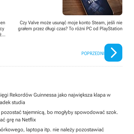
ben
Czy Valve może usunąć moje konto Steam, jeśli nie
ący
grałem przez długi czas? To różni PC od PlayStation
ż
POPRZEDNI
sięgi Rekordów Guinnessa jako największa klapa w
padek studia
ą pozostać tajemnicą, bo mogłyby spowodować szok.
 grę na Netflix
órkowego, laptopa itp. nie należy pozostawiać