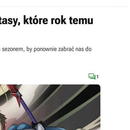
asy, które rok temu
im sezonem, by ponownie zabrać nas do

1