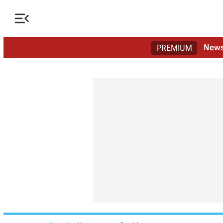

New
PREMIUM