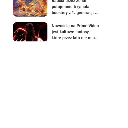
Babcia przez 20 lat
potajemnie trzymała
boostery z 1. generacji i
3 holo Charizardy z
Pokemon TCG. Teraz
Nowością na Prime Video
wnuki znalazły kolekcję
jest kultowe fantasy,
wartą nawet 300 tys.
które przez lata nie miało
euro
sobie równych