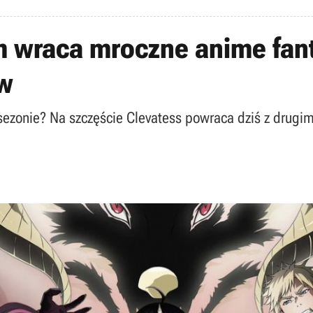
m wraca mroczne anime fant
ów
sezonie? Na szczęście Clevatess powraca dziś z drug