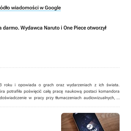
ródło wiadomości w Google
za darmo. Wydawca Naruto i One Piece otworzył
23 roku i opowiada o grach oraz wydarzeniach z ich świata.
 która potrafiła poświęcić całą pracę naukową postaci komandora
 doświadczenie w pracy przy tłumaczeniach audiowizualnych, a
ją, jaką jest pisanie. Prywatnie książkara, matka dwóch kotów, a
i Cyberpunka 2077, która pół życia spędziła po fandomowej stronie