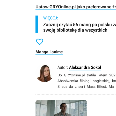
Ustaw GRYOnline.pl jako preferowane ź
WIĘCEJ:
Zacznij czytać 56 mang po polsku 
swoją bibliotekę dla wszystkich

Manga i anime
Autor:
Aleksandra Sokół
Do GRYOnline.pl trafiła latem 20
Absolwentka filologii angielskiej,
Sheparda z serii Mass Effect. Ma
obecnie godzi pracę anglistki z pas
także zagorzała fanka Dragon Age'a 
Internetu.