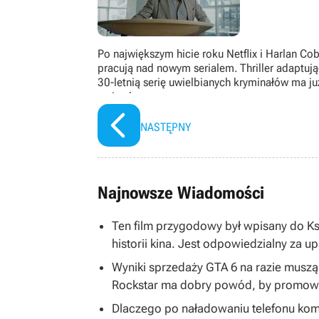
Po największym hicie roku Netflix i Harlan Co
pracują nad nowym serialem. Thriller adaptuj
30-letnią serię uwielbianych kryminałów ma ju
gwiazdę
NASTĘPNY
Najnowsze Wiadomości
Ten film przygodowy był wpisany do K
historii kina. Jest odpowiedzialny za u
Wyniki sprzedaży GTA 6 na razie musz
Rockstar ma dobry powód, by promować
Dlaczego po naładowaniu telefonu kom