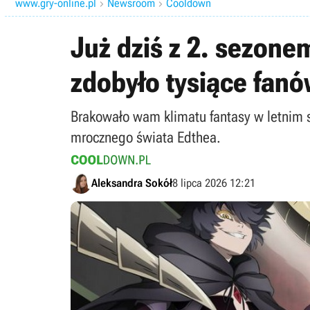
www.gry-online.pl
Newsroom
Cooldown


Już dziś z 2. sezone
zdobyło tysiące fan
Brakowało wam klimatu fantasy w letnim 
mrocznego świata Edthea.
Aleksandra Sokół
8 lipca 2026 12:21