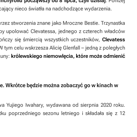
chyrollu począwszy od 8 lipca, czyli dzisiaj
. Poniżej
ucający nieco światła na nadchodzące wydarzenia.
rzez stworzenia znane jako Mroczne Bestie. Trzynastka
 by upolować Clevatessa, jednego z czterech władców
ńczy się śmiercią wszystkich uczestników,
Clevatess
 W tym celu wskrzesza Alicię Glenfall – jedną z poległych
Luny:
królewskiego niemowlęcia, które może odmienić
ie. Wkrótce będzie można zobaczyć go w kinach w
wa Yujiego Iwahary, wydawana od sierpnia 2020 roku.
ątku poprzedniego sezonu letniego i składała się z 12