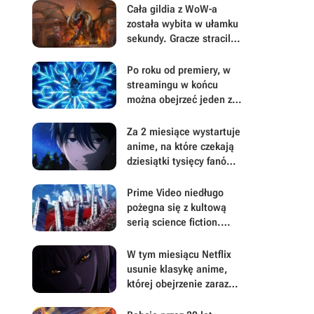
Cała gildia z WoW-a
została wybita w ułamku
sekundy. Gracze stracili
tysiące godzin i
zastanawiają się czy to
Po roku od premiery, w
ich błąd, czy bug
streamingu w końcu
można obejrzeć jeden z
największych hitów
fantasy 2025 roku
Za 2 miesiące wystartuje
anime, na które czekają
dziesiątki tysięcy fanów.
Wielu z nich chce zmiany
zakończenia
Prime Video niedługo
pożegna się z kultową
serią science fiction.
Zostały niecałe 2
tygodnie na obejrzenie 4
W tym miesiącu Netflix
filmów
usunie klasykę anime,
której obejrzenie zaraz
może stać się niemożliwe