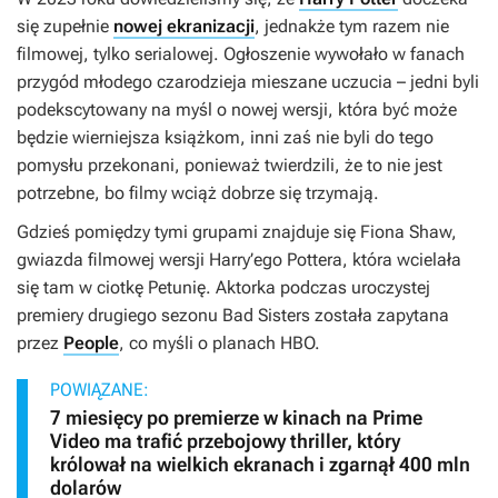
się zupełnie
nowej ekranizacji
, jednakże tym razem nie
filmowej, tylko serialowej. Ogłoszenie wywołało w fanach
przygód młodego czarodzieja mieszane uczucia – jedni byli
podekscytowany na myśl o nowej wersji, która być może
będzie wierniejsza książkom, inni zaś nie byli do tego
pomysłu przekonani, ponieważ twierdzili, że to nie jest
potrzebne, bo filmy wciąż dobrze się trzymają.
Gdzieś pomiędzy tymi grupami znajduje się Fiona Shaw,
gwiazda filmowej wersji
Harry’ego Pottera
, która wcielała
się tam w ciotkę Petunię. Aktorka podczas uroczystej
premiery drugiego sezonu
Bad Sisters
została zapytana
przez
People
, co myśli o planach HBO.
POWIĄZANE:
7 miesięcy po premierze w kinach na Prime
Video ma trafić przebojowy thriller, który
królował na wielkich ekranach i zgarnął 400 mln
dolarów