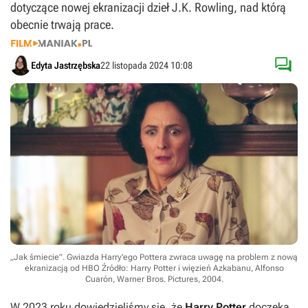
dotyczące nowej ekranizacji dzieł J.K. Rowling, nad którą
obecnie trwają prace.

Edyta Jastrzębska
22 listopada 2024 10:08
„Jak śmiecie”. Gwiazda Harry'ego Pottera zwraca uwagę na problem z nową
ekranizacją od HBO
Źródło: Harry Potter i więzień Azkabanu, Alfonso
Cuarón, Warner Bros. Pictures, 2004
.
W 2023 roku dowiedzieliśmy się, że
Harry Potter
doczeka