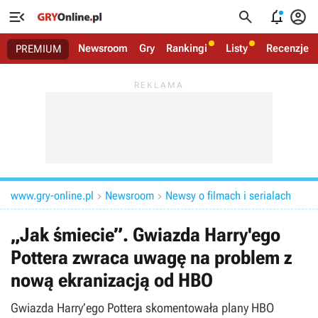




Newsroom
Gry
Rankingi
Listy
Recenzje
PREMIUM
www.gry-online.pl
Newsroom
Newsy o filmach i serialach


„Jak śmiecie”. Gwiazda Harry'ego
Pottera zwraca uwagę na problem z
nową ekranizacją od HBO
Gwiazda Harry’ego Pottera skomentowała plany HBO