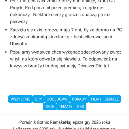
Po 11 latach Wiedźmin 3 otrzymał funkcję, którą CD
Projekt Red porzucił przed premierą i nigdy nie
dokończył. Niektóre rzeczy gracze zobaczą po raz
pierwszy
Zaczęło się dziś, gracze mają 7 dni, by za darmo na PC
zdobyć znakomitą strzelankę z bestsellerowej serii
Ubisoftu
Popularny wydawca chce wykonać zdecydowany zwrot
w tył, na który odważa się niewielu. To odpowiedź na
kryzys w branży i trudną sytuację Devolver Digital
WSZYSTKIE
GRY
COOLDOWN
PORADY
FILMY I SERIALE
TECH
TEMATY
RSS
Poradnik Gothic Remake
Najlepsze gry 2026 roku