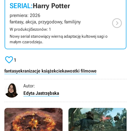
SERIAL:
Harry Potter
premiera: 2026

fantasy, akcja, przygodowy, familijny
W produkcji
Sezonów: 1
Nowy serial stanowiący wierną adaptację kultowej sagi o
małym czarodzieju.

1
fantasy
ekranizacje książek
ciekawostki filmowe
Autor:
Edyta Jastrzębska