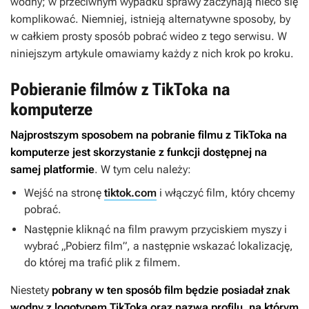
wodny; w przeciwnym wypadku sprawy zaczynają nieco się
komplikować. Niemniej, istnieją alternatywne sposoby, by
w całkiem prosty sposób pobrać wideo z tego serwisu. W
niniejszym artykule omawiamy każdy z nich krok po kroku.
Pobieranie filmów z TikToka na
komputerze
Najprostszym sposobem na pobranie filmu z TikToka na
komputerze jest skorzystanie z funkcji dostępnej na
samej platformie
. W tym celu należy:
Wejść na stronę
tiktok.com
i włączyć film, który chcemy
pobrać.
Następnie kliknąć na film prawym przyciskiem myszy i
wybrać „Pobierz film”, a następnie wskazać lokalizację,
do której ma trafić plik z filmem.
Niestety
pobrany w ten sposób film będzie posiadał znak
wodny z logotypem TikToka oraz nazwą profilu, na którym