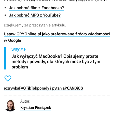
Jak pobrać film z Facebooka?
Jak pobrać MP3 z YouTube?
Dziękujemy za przeczytanie artykułu.
Ustaw GRYOnline.pl jako preferowane źródło wiadomości
w Google
WIĘCEJ:
Jak wyłączyć MacBooka? Opisujemy proste
metody i powody, dla których może być z tym
problem

rozrywka
FAQ
TikTok
porady i pytania
PC
AND
iOS
Autor:
Krystian Pieniążek