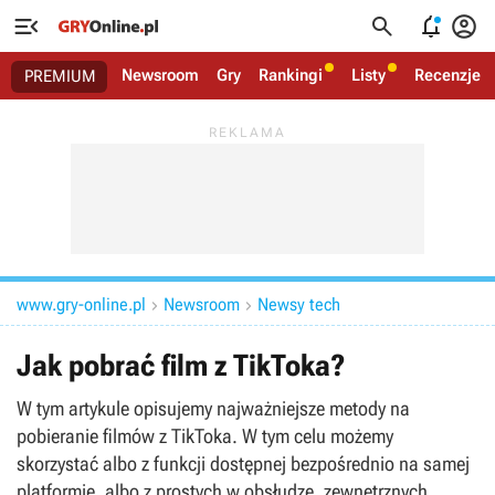




Newsroom
Gry
Rankingi
Listy
Recenzje
PREMIUM
www.gry-online.pl
Newsroom
Newsy tech


Jak pobrać film z TikToka?
W tym artykule opisujemy najważniejsze metody na
pobieranie filmów z TikToka. W tym celu możemy
skorzystać albo z funkcji dostępnej bezpośrednio na samej
platformie, albo z prostych w obsłudze, zewnętrznych