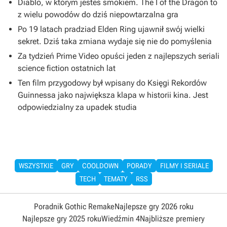
Diablo, w którym jesteś smokiem. The I of the Dragon to
z wielu powodów do dziś niepowtarzalna gra
Po 19 latach pradziad Elden Ring ujawnił swój wielki
sekret. Dziś taka zmiana wydaje się nie do pomyślenia
Za tydzień Prime Video opuści jeden z najlepszych seriali
science fiction ostatnich lat
Ten film przygodowy był wpisany do Księgi Rekordów
Guinnessa jako największa klapa w historii kina. Jest
odpowiedzialny za upadek studia
WSZYSTKIE
GRY
COOLDOWN
PORADY
FILMY I SERIALE
TECH
TEMATY
RSS
Poradnik Gothic Remake
Najlepsze gry 2026 roku
Najlepsze gry 2025 roku
Wiedźmin 4
Najbliższe premiery