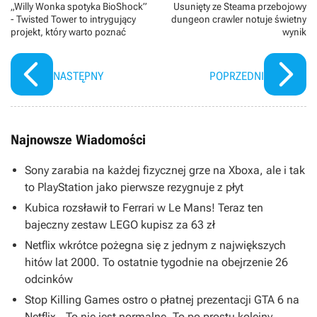
„Willy Wonka spotyka BioShock”
Usunięty ze Steama przebojowy
- Twisted Tower to intrygujący
dungeon crawler notuje świetny
projekt, który warto poznać
wynik
NASTĘPNY
POPRZEDNI
Najnowsze Wiadomości
Sony zarabia na każdej fizycznej grze na Xboxa, ale i tak
to PlayStation jako pierwsze rezygnuje z płyt
Kubica rozsławił to Ferrari w Le Mans! Teraz ten
bajeczny zestaw LEGO kupisz za 63 zł
Netflix wkrótce pożegna się z jednym z największych
hitów lat 2000. To ostatnie tygodnie na obejrzenie 26
odcinków
Stop Killing Games ostro o płatnej prezentacji GTA 6 na
Netflix. „To nie jest normalne. To po prostu kolejny