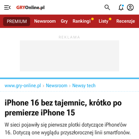




Newsroom
Gry
Rankingi
Listy
Recenzje
PREMIUM
www.gry-online.pl
Newsroom
Newsy tech


iPhone 16 bez tajemnic, krótko po
premierze iPhone 15
W sieci pojawiły się pierwsze plotki dotyczące iPhone’ów
16. Dotyczą one wyglądu przyszłorocznej linii smartfonów.