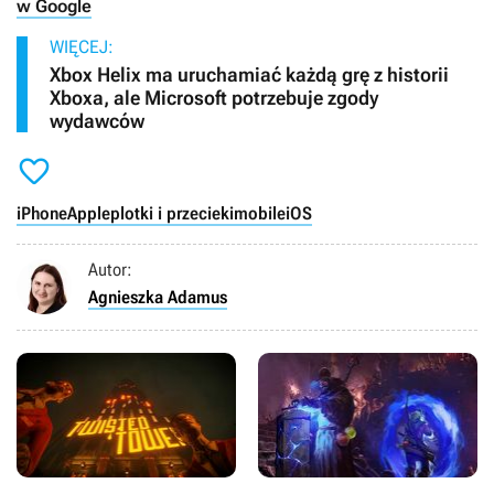
w Google
WIĘCEJ:
Xbox Helix ma uruchamiać każdą grę z historii
Xboxa, ale Microsoft potrzebuje zgody
wydawców

iPhone
Apple
plotki i przecieki
mobile
iOS
Autor:
Agnieszka Adamus