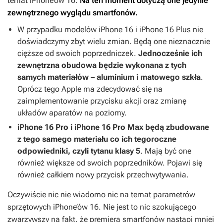
temat iPhone’ów 16.
Na ten moment dotyczą one jedynie
zewnętrznego wyglądu smartfonów.
W przypadku modelów iPhone 16 i iPhone 16 Plus nie
doświadczymy zbyt wielu zmian. Będą one nieznacznie
cięższe od swoich poprzedniczek.
Jednocześnie ich
zewnętrzna obudowa będzie wykonana z tych
samych materiałów – aluminium i matowego szkła
.
Oprócz tego Apple ma zdecydować się na
zaimplementowanie przycisku akcji oraz zmianę
układów aparatów na poziomy.
iPhone 16 Pro i iPhone 16 Pro Max będą zbudowane
z tego samego materiału co ich tegoroczne
odpowiedniki, czyli tytanu klasy 5
. Mają być one
również większe od swoich poprzedników. Pojawi się
również całkiem nowy przycisk przechwytywania.
Oczywiście nic nie wiadomo nic na temat parametrów
sprzętowych iPhone’ów 16. Nie jest to nic szokującego
zwarzywszy na fakt, że premiera smartfonów nastąpi mniej