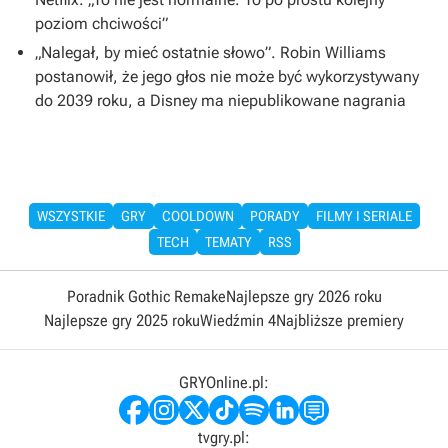
poziom chciwości”
„Nalegał, by mieć ostatnie słowo”. Robin Williams
postanowił, że jego głos nie może być wykorzystywany
do 2039 roku, a Disney ma niepublikowane nagrania
WSZYSTKIE
GRY
COOLDOWN
PORADY
FILMY I SERIALE
TECH
TEMATY
RSS
Poradnik Gothic Remake
Najlepsze gry 2026 roku
Najlepsze gry 2025 roku
Wiedźmin 4
Najbliższe premiery
GRYOnline.pl:
tvgry.pl: