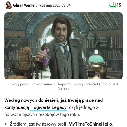

15
Adrian Werner
3 września 2023 09:04
Trwają prace nad kontynuacją Hogwarts Legacy (przeciek)
Źródło: WB
Games
.
Według nowych doniesień, już trwają prace nad
kontynuacją
Hogwarts Legacy
, czyli jednego z
najważniejszych przebojów tego roku.
Źródłem jest twitterowy profil
MyTimeToShineHello
,