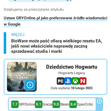
Dziękujemy za przeczytanie artykułu.
Ustaw GRYOnline.pl jako preferowane źródło wiadomości
w Google
WIĘCEJ:
BioWare może paść ofiarą wielkiego resetu EA,
jeśli nowi właściciele naprawdę zaczną
sprzedawać studia i marki
Dziedzictwo Hogwartu
Hogwarts Legacy

Data wydania:
10 lutego 2023

7.7
8.1
9.0
8.4
GRYOnline
Gracze
Steam
OpenCritic