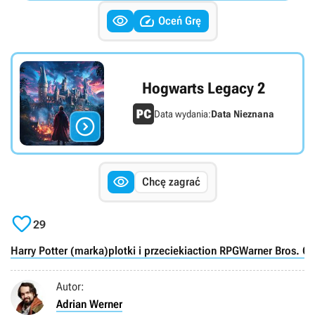


Oceń Grę
Hogwarts Legacy 2
Data wydania:
Data Nieznana


Chcę zagrać

29
Harry Potter (marka)
plotki i przecieki
action RPG
Warner Bros. G
Autor:
Adrian Werner