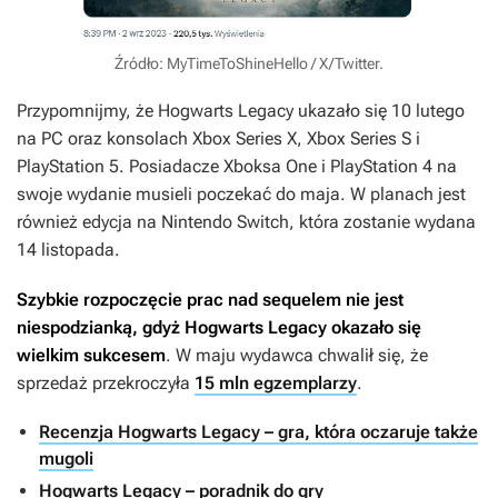
Źródło: MyTimeToShineHello / X/Twitter.
Przypomnijmy, że
Hogwarts Legacy
ukazało się 10 lutego
na PC oraz konsolach Xbox Series X, Xbox Series S i
PlayStation 5. Posiadacze Xboksa One i PlayStation 4 na
swoje wydanie musieli poczekać do maja. W planach jest
również edycja na Nintendo Switch, która zostanie wydana
14 listopada.
Szybkie rozpoczęcie prac nad sequelem nie jest
niespodzianką, gdyż
Hogwarts Legacy
okazało się
wielkim sukcesem
. W maju wydawca chwalił się, że
sprzedaż przekroczyła
15 mln egzemplarzy
.
Recenzja Hogwarts Legacy – gra, która oczaruje także
mugoli
Hogwarts Legacy – poradnik do gry