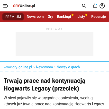




Newsroom
Gry
Rankingi
Listy
Recenzje
PREMIUM
www.gry-online.pl
Newsroom
Newsy o grach


Trwają prace nad kontynuacją
Hogwarts Legacy (przeciek)
W sieci pojawiły się wiarygodne doniesienia, według
których już trwają prace nad kontynuacją Hogwarts Legacy.