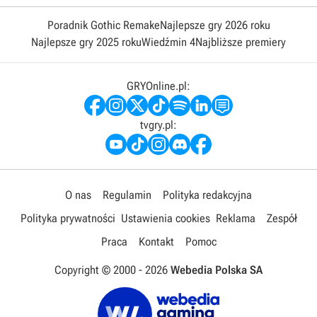
Poradnik Gothic Remake
Najlepsze gry 2026 roku
Najlepsze gry 2025 roku
Wiedźmin 4
Najbliższe premiery
GRYOnline.pl:
tvgry.pl:
O nas
Regulamin
Polityka redakcyjna
Polityka prywatności
Ustawienia cookies
Reklama
Zespół
Praca
Kontakt
Pomoc
Copyright © 2000 -
2026
Webedia Polska SA