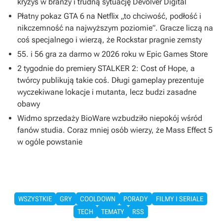
kryzys w branży i trudną sytuację Devolver Digital
Płatny pokaz GTA 6 na Netflix „to chciwość, podłość i
nikczemność na najwyższym poziomie”. Gracze liczą na
coś specjalnego i wierzą, że Rockstar pragnie zemsty
55. i 56 gra za darmo w 2026 roku w Epic Games Store
2 tygodnie do premiery STALKER 2: Cost of Hope, a
twórcy publikują takie coś. Długi gameplay prezentuje
wyczekiwane lokacje i mutanta, lecz budzi zasadne
obawy
Widmo sprzedaży BioWare wzbudziło niepokój wśród
fanów studia. Coraz mniej osób wierzy, że Mass Effect 5
w ogóle powstanie
WSZYSTKIE
GRY
COOLDOWN
PORADY
FILMY I SERIALE
TECH
TEMATY
RSS