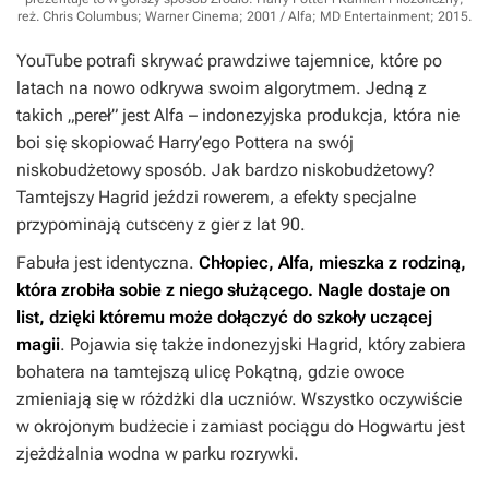
reż. Chris Columbus; Warner Cinema; 2001 / Alfa; MD Entertainment; 2015
.
YouTube potrafi skrywać prawdziwe tajemnice, które po
latach na nowo odkrywa swoim algorytmem. Jedną z
takich „pereł” jest Alfa – indonezyjska produkcja, która nie
boi się skopiować
Harry’ego Pottera
na swój
niskobudżetowy sposób. Jak bardzo niskobudżetowy?
Tamtejszy Hagrid jeździ rowerem, a efekty specjalne
przypominają cutsceny z gier z lat 90.
Fabuła jest identyczna.
Chłopiec, Alfa, mieszka z rodziną,
która zrobiła sobie z niego służącego. Nagle dostaje on
list, dzięki któremu może dołączyć do szkoły uczącej
magii
. Pojawia się także indonezyjski Hagrid, który zabiera
bohatera na tamtejszą ulicę Pokątną, gdzie owoce
zmieniają się w różdżki dla uczniów. Wszystko oczywiście
w okrojonym budżecie i zamiast pociągu do Hogwartu jest
zjeżdżalnia wodna w parku rozrywki.