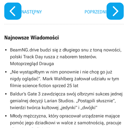
NASTĘPNY
POPRZEDNI
Najnowsze Wiadomości
BeamNG.drive budzi się z długiego snu z toną nowości,
polski Track Day rusza z naborem testerów.
Motoprzegląd Drauga
„Nie wystąpiłbym w nim ponownie i nie chcę go już
nigdy oglądać”. Mark Wahlberg żałował udziału w tym
filmie science fiction sprzed 25 lat
Baldur’s Gate 3 zawdzięcza swój olbrzymi sukces jednej
genialnej decyzji Larian Studios. „Postąpili słusznie”,
twierdzi twórca kultowej „jedynki” i „dwójki”
Młody mężczyzna, który opracował urządzenie mające
pomóc jego dziadkowi w walce z samotnością, pracuje