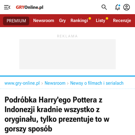




Newsroom
Gry
Rankingi
Listy
Recenzje
PREMIUM
www.gry-online.pl
Newsroom
Newsy o filmach i serialach


Podróbka Harry'ego Pottera z
Indonezji kradnie wszystko z
oryginału, tylko prezentuje to w
gorszy sposób