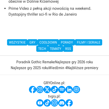
obecnie w Dolinie Krzemowej
Prime Video z pełną akcji nowością na weekend.
Dystopijny thriller sci-fi w Rio de Janeiro
WSZYSTKIE
GRY
COOLDOWN
PORADY
FILMY I SERIALE
TECH
TEMATY
RSS
Poradnik Gothic Remake
Najlepsze gry 2026 roku
Najlepsze gry 2025 roku
Wiedźmin 4
Najbliższe premiery
GRYOnline.pl:
tvgry.pl: