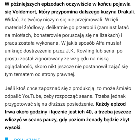
W późniejszych epizodach oczywiście w końcu pojawia
się Voldemort, który przypomina dalszego kuzyna Drakuli
.
Widać, że twórcy niczym się nie przejmowali. Wzięli
materiał źródłowy, delikatnie go przerobili (zamiast latać
na miotłach, bohaterowie poruszają się na lizakach) i
praca została wykonana. W jakiś sposób
Alfa
musiał
uniknąć dostrzeżenia przez J.K. Rowling lub serial po
prostu został zignorowany ze względu na niską
oglądalność, skoro nikt jeszcze nie postanowił zająć się
tym tematem od strony prawnej.
Jeśli ktoś chce zapoznać się z produkcją, to może śmiało
odpalić YouTube, żeby rozpocząć seans. Trzeba jednak
przygotować się na dłuższe posiedzenie.
Każdy epizod
trwa około godziny i łącznie jest ich 40, a trzeba jeszcze
wliczyć w seans pauzy, gdy poziom żenady będzie zbyt
wysoki
.