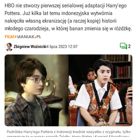
HBO nie stworzy pierwszej serialowej adaptacji Harry’ego
Pottera. Już kilka lat temu indonezyjska wytwórnia
nakręciła własną ekranizację (a raczej kopię) historii
młodego czarodzieja, w której banan zmienia się w różdżkę.

2
Zbigniew Woźnicki
4 lipca 2023 12:07
Podróbka Harry'ego Pottera z Indonezji kradnie wszystko z oryginału, tylko
prezentuje to w gorszy sposób
Źródło: Harry Potter i Kamień Filozoficzny;