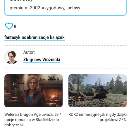
premiera: 2002
przygodowy, fantasy

8
fantasy
kino
ekranizacje książek
Autor:
Zbigniew Woźnicki
Weteran Dragon Age uważa, że 4
RDR2 immersyjne jak nigdy dzięki
opcje romansu w Starfieldzie to
projektowi ZEN
dobry znak