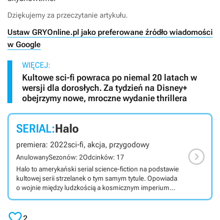
Dziękujemy za przeczytanie artykułu.
Ustaw GRYOnline.pl jako preferowane źródło wiadomości
w Google
WIĘCEJ:
Kultowe sci-fi powraca po niemal 20 latach w
wersji dla dorosłych. Za tydzień na Disney+
obejrzymy nowe, mroczne wydanie thrillera
SERIAL:
Halo
premiera: 2022
sci-fi, akcja, przygodowy

Anulowany
Sezonów: 2
Odcinków: 17
Halo to amerykański serial science-fiction na podstawie
kultowej serii strzelanek o tym samym tytule. Opowiada
o wojnie między ludzkością a kosmicznym imperium
znanym jako Przymierze. Serial w Polsce jest dostępny
na SkyShowtime. Halo to wydany w 2022 amerykański

serial science-fiction na podstawie kultowej serii gier
2