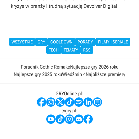
kryzys w branży i trudną sytuację Devolver Digital
WSZYSTKIE
GRY
COOLDOWN
PORADY
FILMY I SERIALE
TECH
TEMATY
RSS
Poradnik Gothic Remake
Najlepsze gry 2026 roku
Najlepsze gry 2025 roku
Wiedźmin 4
Najbliższe premiery
GRYOnline.pl:
tvgry.pl: