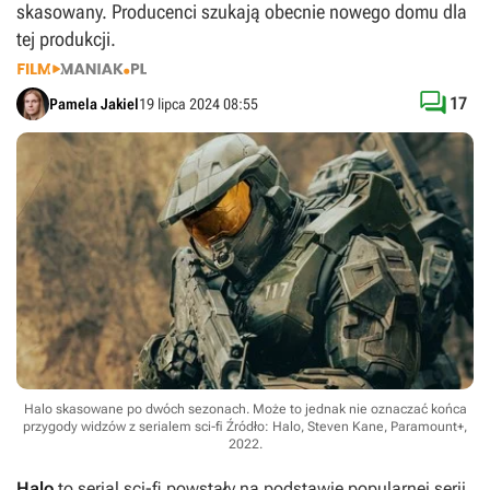
skasowany. Producenci szukają obecnie nowego domu dla
tej produkcji.

17
Pamela Jakiel
19 lipca 2024 08:55
Halo skasowane po dwóch sezonach. Może to jednak nie oznaczać końca
przygody widzów z serialem sci-fi
Źródło: Halo, Steven Kane, Paramount+,
2022
.
Halo
to serial sci-fi powstały na podstawie popularnej serii