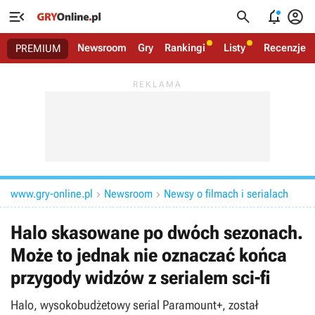




Newsroom
Gry
Rankingi
Listy
Recenzje
PREMIUM
www.gry-online.pl
Newsroom
Newsy o filmach i serialach


Halo skasowane po dwóch sezonach.
Może to jednak nie oznaczać końca
przygody widzów z serialem sci-fi
Halo, wysokobudżetowy serial Paramount+, został