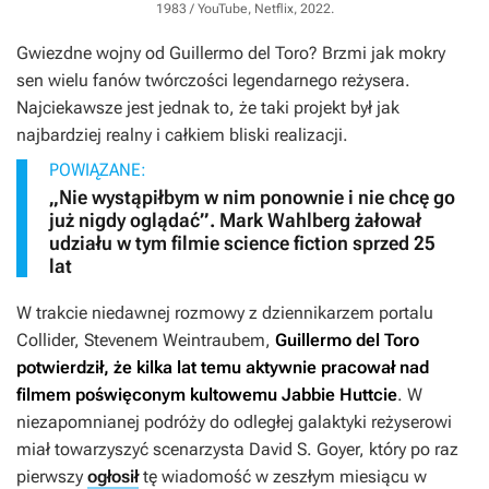
1983 / YouTube, Netflix, 2022
.
Gwiezdne wojny
od Guillermo del Toro? Brzmi jak mokry
sen wielu fanów twórczości legendarnego reżysera.
Najciekawsze jest jednak to, że taki projekt był jak
najbardziej realny i całkiem bliski realizacji.
POWIĄZANE:
„Nie wystąpiłbym w nim ponownie i nie chcę go
już nigdy oglądać”. Mark Wahlberg żałował
udziału w tym filmie science fiction sprzed 25
lat
W trakcie niedawnej rozmowy z dziennikarzem portalu
Collider, Stevenem Weintraubem,
Guillermo del Toro
potwierdził, że
kilka lat temu aktywnie pracował nad
filmem poświęconym kultowemu Jabbie Huttcie
. W
niezapomnianej podróży do odległej galaktyki reżyserowi
miał towarzyszyć scenarzysta David S. Goyer, który po raz
pierwszy
ogłosił
tę wiadomość w zeszłym miesiącu w