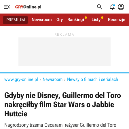




Newsroom
Gry
Rankingi
Listy
Recenzje
PREMIUM
www.gry-online.pl
Newsroom
Newsy o filmach i serialach


Gdyby nie Disney, Guillermo del Toro
nakręciłby film Star Wars o Jabbie
Huttcie
Nagrodzony trzema Oscarami reżyser Guillermo del Toro