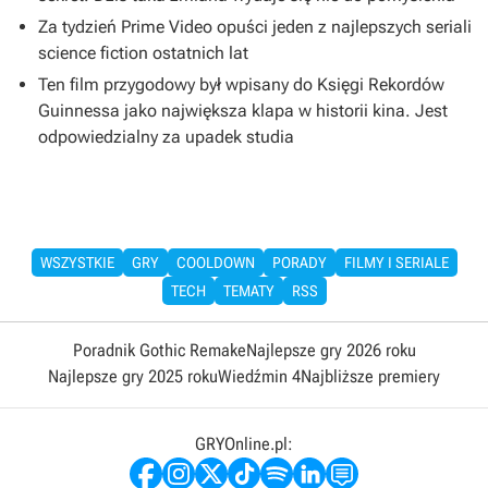
Za tydzień Prime Video opuści jeden z najlepszych seriali
science fiction ostatnich lat
Ten film przygodowy był wpisany do Księgi Rekordów
Guinnessa jako największa klapa w historii kina. Jest
odpowiedzialny za upadek studia
WSZYSTKIE
GRY
COOLDOWN
PORADY
FILMY I SERIALE
TECH
TEMATY
RSS
Poradnik Gothic Remake
Najlepsze gry 2026 roku
Najlepsze gry 2025 roku
Wiedźmin 4
Najbliższe premiery
GRYOnline.pl: