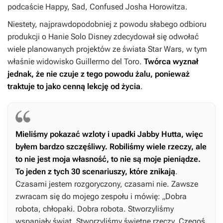
podcaście Happy, Sad, Confused Josha Horowitza.
Niestety, najprawdopodobniej z powodu słabego odbioru
produkcji o Hanie Solo Disney zdecydował się odwołać
wiele planowanych projektów ze świata
Star Wars
, w tym
właśnie widowisko Guillermo del Toro.
Twórca wyznał
jednak, że nie czuje z tego powodu żalu, ponieważ
traktuje to jako cenną lekcję od życia
.
Mieliśmy pokazać wzloty i upadki Jabby Hutta, więc
byłem bardzo szczęśliwy. Robiliśmy wiele rzeczy, ale
to nie jest moja własność, to nie są moje pieniądze.
To jeden z tych 30 scenariuszy, które znikają
.
Czasami jestem rozgoryczony, czasami nie. Zawsze
zwracam się do mojego zespołu i mówię: „Dobra
robota, chłopaki. Dobra robota. Stworzyliśmy
wspaniały świat. Stworzyliśmy świetne rzeczy. Czegoś