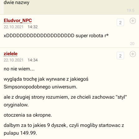
dwie nazwy
19.5
Eludvor_NPC
2
22.10.2021
14:32
xDDDDDDDDDDDDDDDDDDDD super robota r*
20
zielele
2
22.10.2021
14:34
no nie wiem...
wygląda trochę jak wyrwane z jakiegoś
Simpsonopodobnego uniwersum.
ale z drugiej strony rozumiem, ze chcieli zachowac "styl"
oryginalow.
otoczenia sa okropne.
dalbym za to jakies 9 dyszek, czyli mogliby startowac z
pulapu 149.99.