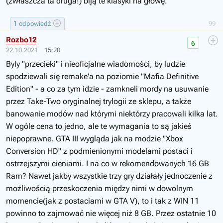
(zwłaszcza ta druga!) biją te klasyki na głowę.
1
odpowiedź
99
Rozbo12
6
22.10.2021
15:20
Byly "przecieki" i nieoficjalne wiadomości, by ludzie
spodziewali się remake'a na poziomie "Mafia Definitive
Edition" - a co za tym idzie - zamkneli mordy na usuwanie
przez Take-Two oryginalnej trylogii ze sklepu, a także
banowanie modów nad którymi niektórzy pracowali kilka lat.
W ogóle cena to jedno, ale te wymagania to są jakieś
niepoprawne. GTA III wygląda jak na modzie "Xbox
Conversion HD" z podmienionymi modelami postaci i
ostrzejszymi cieniami. I na co w rekomendowanych 16 GB
Ram? Nawet jakby wszystkie trzy gry działały jednoczenie z
możliwością przeskoczenia między nimi w dowolnym
momencie(jak z postaciami w GTA V), to i tak z WIN 11
powinno to zajmować nie więcej niż 8 GB. Przez ostatnie 10