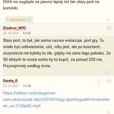
Ehhh no wygląda na pewno lepiej niż ten stary port na
komórki.
1
odpowiedź
25
Eludvor_NPC
22.10.2021
14:45
Stary port, to był, jak sama nazwa wskazuje, port gry. Tu
miało być odświeżenie, cóż, niby jest, ale po kosztach,
oczywiście nie byłoby to złe, gdyby nie cena tego pakietu. Za
50 złotych to może warto by to kupić, za ponad 250 nie.
Przynajmniej według mnie.
25.1
Dante_0
1
22.10.2021
14:38
https://videos-rockstargames-
com.akamaized.net/v3/GTATrilogy-gtatrilogydefinitivetrailer-
en_us-2160p60.mp4
26