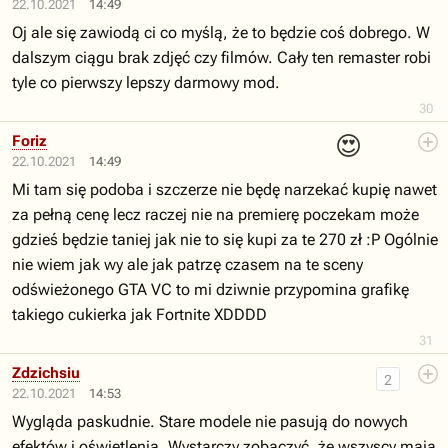
22.10.2021
14:49
Oj ale się zawiodą ci co myślą, że to będzie coś dobrego. W
dalszym ciągu brak zdjęć czy filmów. Cały ten remaster robi
tyle co pierwszy lepszy darmowy mod.
30
😍
Foriz
22.10.2021
14:49
Mi tam się podoba i szczerze nie będę narzekać kupię nawet
za pełną cenę lecz raczej nie na premierę poczekam może
gdzieś będzie taniej jak nie to się kupi za te 270 zł :P Ogólnie
nie wiem jak wy ale jak patrzę czasem na te sceny
odświeżonego GTA VC to mi dziwnie przypomina grafikę
takiego cukierka jak Fortnite XDDDD
31
Zdzichsiu
2
22.10.2021
14:53
Wygląda paskudnie. Stare modele nie pasują do nowych
efektów i oświetlenia. Wystarczy zobaczyć, że wszyscy mają