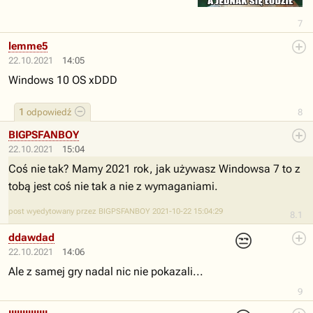
7
lemme5
22.10.2021
14:05
Windows 10 OS xDDD
1
odpowiedź
8
BIGPSFANBOY
22.10.2021
15:04
Coś nie tak? Mamy 2021 rok, jak używasz Windowsa 7 to z
tobą jest coś nie tak a nie z wymaganiami.
post wyedytowany przez BIGPSFANBOY 2021-10-22 15:04:29
8.1
😒
ddawdad
22.10.2021
14:06
Ale z samej gry nadal nic nie pokazali...
9