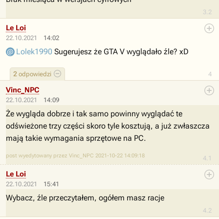
3.2
Le Loi
22.10.2021
14:02
Lolek1990
Sugerujesz że GTA V wyglądało źle? xD
2
odpowiedzi
4
Vinc_NPC
22.10.2021
14:09
Że wygląda dobrze i tak samo powinny wyglądać te
odświeżone trzy części skoro tyle kosztują, a już zwłaszcza
mają takie wymagania sprzętowe na PC.
post wyedytowany przez Vinc_NPC 2021-10-22 14:09:18
4.1
Le Loi
22.10.2021
15:41
Wybacz, źle przeczytałem, ogółem masz racje
4.2