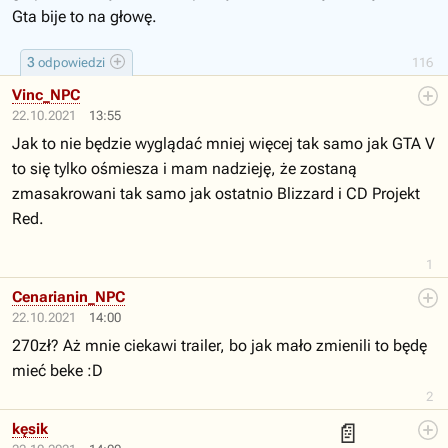
Gta bije to na głowę.
3
odpowiedzi
116
Vinc_NPC
22.10.2021
13:55
Jak to nie będzie wyglądać mniej więcej tak samo jak GTA V
to się tylko ośmiesza i mam nadzieję, że zostaną
zmasakrowani tak samo jak ostatnio Blizzard i CD Projekt
Red.
1
Cenarianin_NPC
22.10.2021
14:00
270zł? Aż mnie ciekawi trailer, bo jak mało zmienili to będę
mieć beke :D
2
📄
kęsik