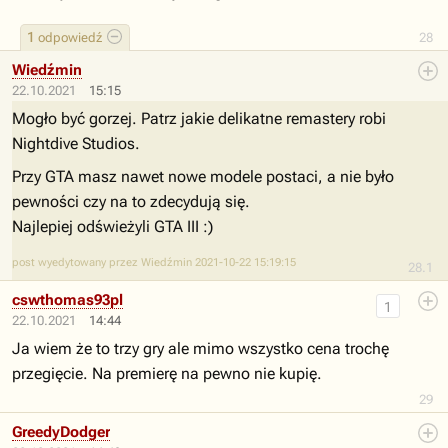
1
odpowiedź
28
Wiedźmin
22.10.2021
15:15
Mogło być gorzej. Patrz jakie delikatne remastery robi
Nightdive Studios.
Przy GTA masz nawet nowe modele postaci, a nie było
pewności czy na to zdecydują się.
Najlepiej odświeżyli GTA III :)
post wyedytowany przez Wiedźmin 2021-10-22 15:19:15
28.1
cswthomas93pl
1
22.10.2021
14:44
Ja wiem że to trzy gry ale mimo wszystko cena trochę
przegięcie. Na premierę na pewno nie kupię.
29
GreedyDodger