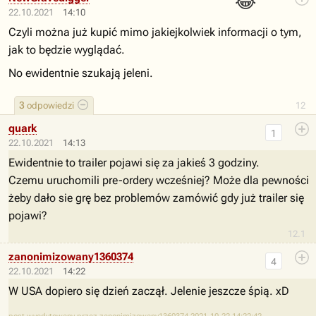
😂
22.10.2021
14:10
Czyli można już kupić mimo jakiejkolwiek informacji o tym,
jak to będzie wyglądać.
No ewidentnie szukają jeleni.
3
odpowiedzi
12
quark
1
22.10.2021
14:13
Ewidentnie to trailer pojawi się za jakieś 3 godziny.
Czemu uruchomili pre-ordery wcześniej? Może dla pewności
żeby dało sie grę bez problemów zamówić gdy już trailer się
pojawi?
12.1
zanonimizowany1360374
4
22.10.2021
14:22
W USA dopiero się dzień zaczął. Jelenie jeszcze śpią. xD