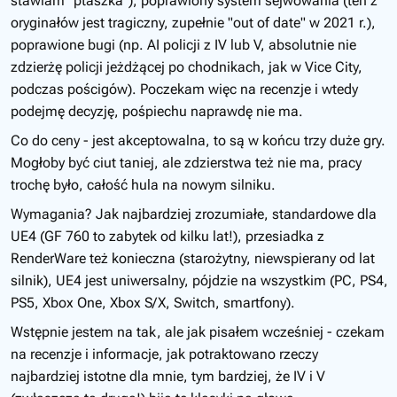
stawiam "ptaszka"), poprawiony system sejwowania (ten z
oryginałów jest tragiczny, zupełnie "out of date" w 2021 r.),
poprawione bugi (np. AI policji z IV lub V, absolutnie nie
zdzierżę policji jeżdżącej po chodnikach, jak w Vice City,
podczas pościgów). Poczekam więc na recenzje i wtedy
podejmę decyzję, pośpiechu naprawdę nie ma.
Co do ceny - jest akceptowalna, to są w końcu trzy duże gry.
Mogłoby być ciut taniej, ale zdzierstwa też nie ma, pracy
trochę było, całość hula na nowym silniku.
Wymagania? Jak najbardziej zrozumiałe, standardowe dla
UE4 (GF 760 to zabytek od kilku lat!), przesiadka z
RenderWare też konieczna (starożytny, niewspierany od lat
silnik), UE4 jest uniwersalny, pójdzie na wszystkim (PC, PS4,
PS5, Xbox One, Xbox S/X, Switch, smartfony).
Wstępnie jestem na tak, ale jak pisałem wcześniej - czekam
na recenzje i informacje, jak potraktowano rzeczy
najbardziej istotne dla mnie, tym bardziej, że IV i V