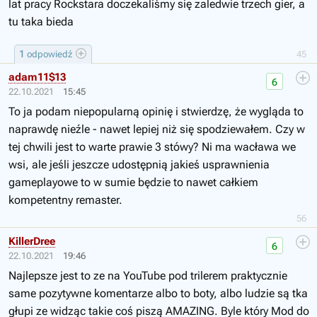
lat pracy Rockstara doczekaliśmy się zaledwie trzech gier, a
tu taka bieda
1
odpowiedź
45
adam11$13
6
22.10.2021
15:45
To ja podam niepopularną opinię i stwierdzę, że wygląda to
naprawdę nieźle - nawet lepiej niż się spodziewałem. Czy w
tej chwili jest to warte prawie 3 stówy? Ni ma wacława we
wsi, ale jeśli jeszcze udostępnią jakieś usprawnienia
gameplayowe to w sumie będzie to nawet całkiem
kompetentny remaster.
56
KillerDree
6
22.10.2021
19:46
Najlepsze jest to ze na YouTube pod trilerem praktycznie
same pozytywne komentarze albo to boty, albo ludzie są tka
głupi ze widząc takie coś piszą AMAZING. Byle który Mod do