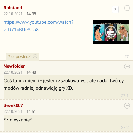
Raistand
2
22.10.2021
14:38
https://www.youtube.com/watch?
v=D71cBUeAL58
7
odpowiedzi
27
Newfolder
22.10.2021
14:48
Coś tam zmienili - jestem zszokowany... ale nadal twórcy
modów ładniej odnawiają gry XD.
27.1
Sevek007
22.10.2021
14:51
*zmieszanie*
27.2