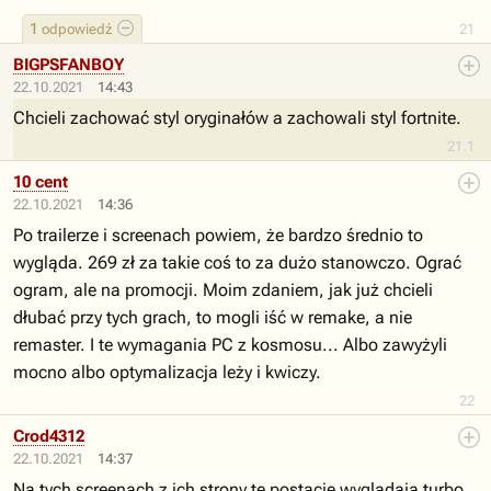
1
odpowiedź
21
BIGPSFANBOY
22.10.2021
14:43
Chcieli zachować styl oryginałów a zachowali styl fortnite.
21.1
10 cent
22.10.2021
14:36
Po trailerze i screenach powiem, że bardzo średnio to
wygląda. 269 zł za takie coś to za dużo stanowczo. Ograć
ogram, ale na promocji. Moim zdaniem, jak już chcieli
dłubać przy tych grach, to mogli iść w remake, a nie
remaster. I te wymagania PC z kosmosu... Albo zawyżyli
mocno albo optymalizacja leży i kwiczy.
22
Crod4312
22.10.2021
14:37
Na tych screenach z ich strony te postacie wyglądają turbo