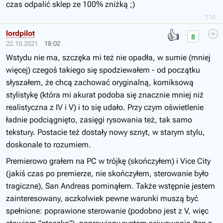
czas odpalić sklep ze 100% zniżką ;)
110
👍
lordpilot
8
22.10.2021
18:02
Wstydu nie ma, szczęka mi też nie opadła, w sumie (mniej
więcej) czegoś takiego się spodziewałem - od początku
słyszałem, że chcą zachować oryginalną, komiksową
stylistykę (która mi akurat podoba się znacznie mniej niż
realistyczna z IV i V) i to się udało. Przy czym oświetlenie
ładnie podciągnięto, zasięgi rysowania też, tak samo
tekstury. Postacie też dostały nowy sznyt, w starym stylu,
doskonale to rozumiem.
Premierowo grałem na PC w trójkę (skończyłem) i Vice City
(jakiś czas po premierze, nie skończyłem, sterowanie było
tragiczne), San Andreas pominąłem. Także wstępnie jestem
zainteresowany, aczkolwiek pewne warunki muszą być
spełnione: poprawione sterowanie (podobno jest z V, więc