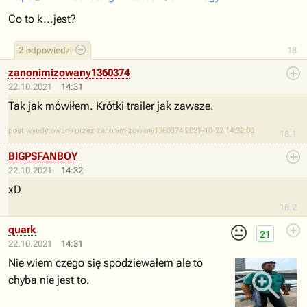
Co to k...jest?
2
odpowiedzi
18
zanonimizowany1360374
22.10.2021
14:31
Tak jak mówiłem. Krótki trailer jak zawsze.
post wyedytowany przez zanonimizowany1360374 2021-10-22 14:32:00
18.1
BIGPSFANBOY
22.10.2021
14:32
xD
18.2
😐
quark
21
22.10.2021
14:31
Nie wiem czego się spodziewałem ale to
chyba nie jest to.