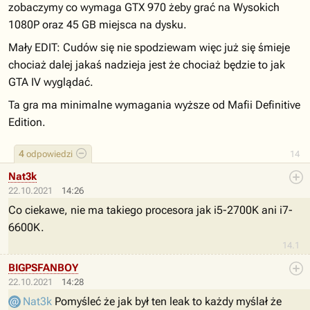
zobaczymy co wymaga GTX 970 żeby grać na Wysokich
1080P oraz 45 GB miejsca na dysku.
Mały EDIT: Cudów się nie spodziewam więc już się śmieje
chociaż dalej jakaś nadzieja jest że chociaż będzie to jak
GTA IV wyglądać.
Ta gra ma minimalne wymagania wyższe od Mafii Definitive
Edition.
4
odpowiedzi
14
Nat3k
22.10.2021
14:26
Co ciekawe, nie ma takiego procesora jak i5-2700K ani i7-
6600K.
14.1
BIGPSFANBOY
22.10.2021
14:28
Nat3k
Pomyśleć że jak był ten leak to każdy myślał że