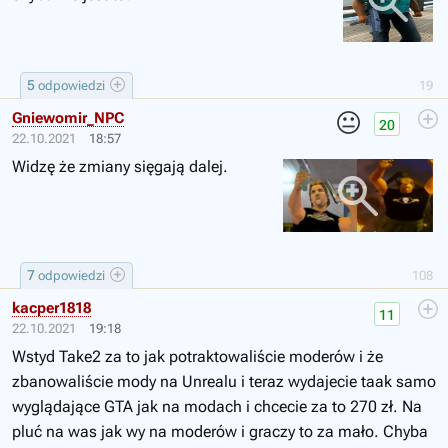
5
odpowiedzi
19
😐
Gniewomir_NPC
20
22.10.2021
18:57
Widzę że zmiany sięgają dalej.
7
odpowiedzi
108
kacper1818
11
22.10.2021
19:18
Wstyd Take2 za to jak potraktowaliście moderów i że
zbanowaliście mody na Unrealu i teraz wydajecie taak samo
wyglądające GTA jak na modach i chcecie za to 270 zł. Na
pluć na was jak wy na moderów i graczy to za mało. Chyba