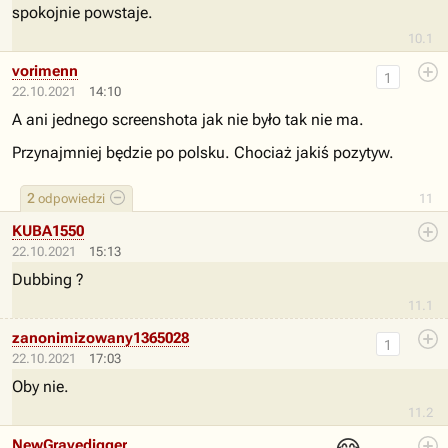
spokojnie powstaje.
10.1
vorimenn
1
22.10.2021
14:10
A ani jednego screenshota jak nie było tak nie ma.
Przynajmniej będzie po polsku. Chociaż jakiś pozytyw.
2
odpowiedzi
11
KUBA1550
22.10.2021
15:13
Dubbing ?
11.1
zanonimizowany1365028
1
22.10.2021
17:03
Oby nie.
11.2
NewGravedigger