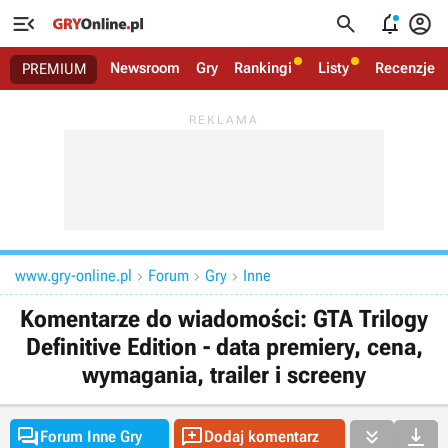




Newsroom
Gry
Rankingi
Listy
Recenzje
PREMIUM
www.gry-online.pl
Forum
Gry
Inne



Komentarze do wiadomości: GTA Trilogy
Definitive Edition - data premiery, cena,
wymagania, trailer i screeny




Forum Inne Gry
Dodaj komentarz