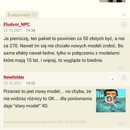
5
odpowiedzi
19
Eludvor_NPC
22.10.2021
14:34
Ja pierniczę, ten pakiet to powinien za 50 złotych być, a nie
za 270. Nawet im się nie chciało nowych modeli zrobić. Bo
same efekty nawet ładne, tylko w połączeniu z modelami
które mają 15 lat, i więcej, to wygląda to biednie.
19.1
Newfolder
4
22.10.2021
14:52
Przecież to jest nowy model... no chyba, że
nie widzisz różnicy to OK... dla porównania
daje "stary model" XD.
post wyedytowany przez Newfolder 2021-10-22 14:54:03
19.2