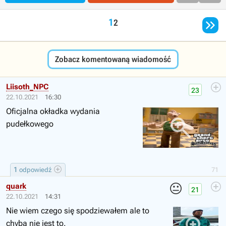

1
2
Zobacz komentowaną wiadomość
Liisoth_NPC
23
22.10.2021
16:30
Oficjalna okładka wydania
pudełkowego
1
odpowiedź
71
😐
quark
21
22.10.2021
14:31
Nie wiem czego się spodziewałem ale to
chyba nie jest to.