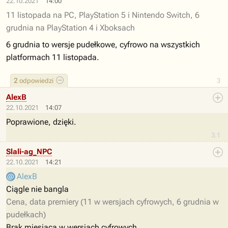
22.10.2021
14:00
11 listopada na PC, PlayStation 5 i Nintendo Switch, 6
grudnia na PlayStation 4 i Xboksach
6 grudnia to wersje pudełkowe, cyfrowo na wszystkich
platformach 11 listopada.
2
odpowiedzi
3
AlexB
22.10.2021
14:07
Poprawione, dzięki.
3.1
Slali-ag_NPC
22.10.2021
14:21
AlexB
Ciągle nie bangla
Cena, data premiery (11 w wersjach cyfrowych, 6 grudnia w
pudełkach)
Brak miesiąca w wersjach cyfrowych