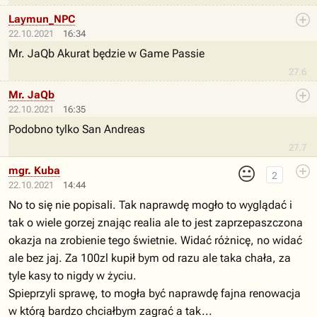
Laymun_NPC
22.10.2021
16:34
Mr.
JaQb Akurat będzie w Game Passie
27.6
Mr. JaQb
22.10.2021
16:35
Podobno tylko San Andreas
27.7
😐
mgr. Kuba
2
22.10.2021
14:44
No to się nie popisali. Tak naprawdę mogło to wyglądać i
tak o wiele gorzej znając realia ale to jest zaprzepaszczona
okazja na zrobienie tego świetnie. Widać różnicę, no widać
ale bez jaj. Za 100zl kupił bym od razu ale taka chała, za
tyle kasy to nigdy w życiu.
Spieprzyli sprawę, to mogła być naprawdę fajna renowacja
w którą bardzo chciałbym zagrać a tak...