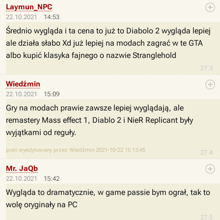
Laymun_NPC
22.10.2021
14:53
Średnio wygląda i ta cena to już to Diabolo 2 wygląda lepiej
ale działa słabo Xd już lepiej na modach zagrać w te GTA
albo kupić klasyka fajnego o nazwie Stranglehold
27.3
Wiedźmin
22.10.2021
15:09
Gry na modach prawie zawsze lepiej wyglądają, ale
remastery Mass effect 1, Diablo 2 i NieR Replicant były
wyjątkami od reguły.
post wyedytowany przez Wiedźmin 2021-10-22 15:13:45
27.4
Mr. JaQb
22.10.2021
15:42
Wygląda to dramatycznie, w game passie bym ograł, tak to
wolę oryginały na PC
27.5