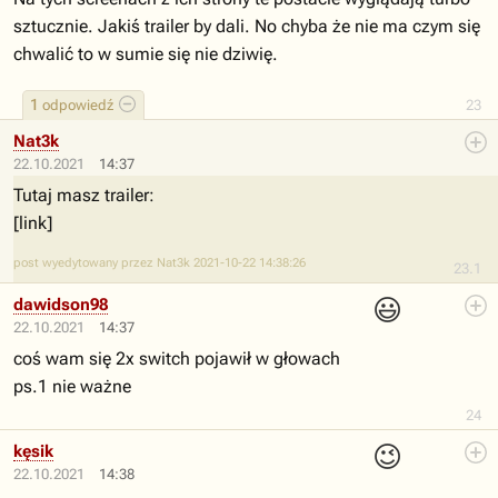
sztucznie. Jakiś trailer by dali. No chyba że nie ma czym się
chwalić to w sumie się nie dziwię.
1
odpowiedź
23
Nat3k
22.10.2021
14:37
Tutaj masz trailer:
[link]
post wyedytowany przez Nat3k 2021-10-22 14:38:26
23.1
😃
dawidson98
22.10.2021
14:37
coś wam się 2x switch pojawił w głowach
ps.1 nie ważne
24
😉
kęsik
22.10.2021
14:38