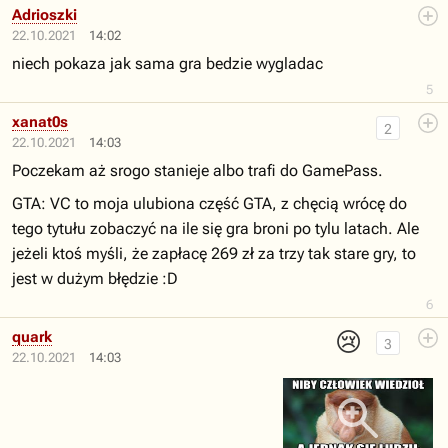
Adrioszki
22.10.2021
14:02
niech pokaza jak sama gra bedzie wygladac
5
xanat0s
2
22.10.2021
14:03
Poczekam aż srogo stanieje albo trafi do GamePass.
GTA: VC to moja ulubiona część GTA, z chęcią wrócę do
tego tytułu zobaczyć na ile się gra broni po tylu latach. Ale
jeżeli ktoś myśli, że zapłacę 269 zł za trzy tak stare gry, to
jest w dużym błędzie :D
6
😢
quark
3
22.10.2021
14:03