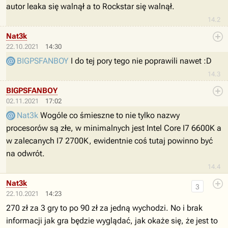
autor leaka się walnął a to Rockstar się walnął.
14.2
Nat3k
22.10.2021
14:30
BIGPSFANBOY
I do tej pory tego nie poprawili nawet :D
14.3
BIGPSFANBOY
02.11.2021
17:02
Nat3k
Wogóle co śmieszne to nie tylko nazwy
procesorów są złe, w minimalnych jest Intel Core I7 6600K a
w zalecanych I7 2700K, ewidentnie coś tutaj powinno być
na odwrót.
14.4
Nat3k
3
22.10.2021
14:23
270 zł za 3 gry to po 90 zł za jedną wychodzi. No i brak
informacji jak gra będzie wyglądać, jak okaże się, że jest to