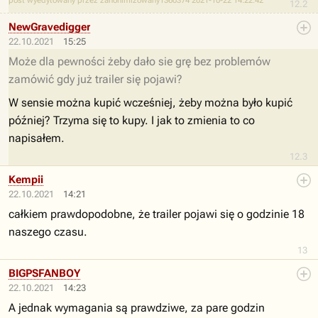
post wyedytowany przez zanonimizowany1360374 2021-10-22 14:22:42
12.2
NewGravedigger
22.10.2021
15:25
Może dla pewności żeby dało sie grę bez problemów
zamówić gdy już trailer się pojawi?
W sensie można kupić wcześniej, żeby można było kupić
później? Trzyma się to kupy. I jak to zmienia to co
napisałem.
12.3
Kempii
22.10.2021
14:21
całkiem prawdopodobne, że trailer pojawi się o godzinie 18
naszego czasu.
13
BIGPSFANBOY
22.10.2021
14:23
A jednak wymagania są prawdziwe, za pare godzin