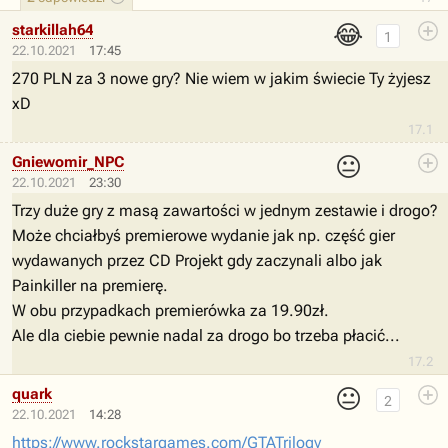
😂
starkillah64
1
22.10.2021
17:45
270 PLN za 3 nowe gry? Nie wiem w jakim świecie Ty żyjesz
xD
17.1
😐
Gniewomir_NPC
22.10.2021
23:30
Trzy duże gry z masą zawartości w jednym zestawie i drogo?
Może chciałbyś premierowe wydanie jak np. część gier
wydawanych przez CD Projekt gdy zaczynali albo jak
Painkiller na premierę.
W obu przypadkach premierówka za 19.90zł.
Ale dla ciebie pewnie nadal za drogo bo trzeba płacić...
17.2
😐
quark
2
22.10.2021
14:28
https://www.rockstargames.com/GTATrilogy