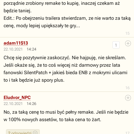
porządnie zrobiony remake to kupię, inaczej czekam aż
będzie taniej.
Edit.: Po obejrzeniu trailera stwierdzam, ze nie warto za taką
cenę, mody lepiej upiększały te gry...
15
adam11$13
1
22.10.2021
14:24
Chcę się pozytywnie zaskoczyć. Nie hajpuję, nie skreślam.
Jeśli okaże się, że to coś więcej niż darmowy przez lata
fanowski SilentPatch + jakieś bieda ENB z mokrymi ulicami
to i tak będzie już spory plus.
16
Eludvor_NPC
22.10.2021
14:26
No, za taką cenę to musi być pełny remake. Jeśli nie będzie
w 100% nowych assetów, to taka cena to żart.
2
odpowiedzi
17