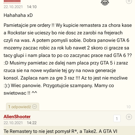
😂
IIIIIIIIIIIIII
22.10.2021
14:10
Hahahaha xD
Pamietajcie pre ordery !! Wy kupicie remastera za chora kase
a Rockstar sie ucieszy bo nie dosc ze zarobi na frejerach
czyli na was. A potem pomysli sobie. Dobra panowie GTA 6
mozemy zaczac robic za rok lub nawet 2 skoro ci gracze sa
tacy glupi i nam placa to po co zaczynac prace nad GTA 6 ??
:D Musimy pamietac ze dalej nam placa przy GTA 5 i zaraz
rzuca sie na nowe wydanie tej gry na nowa generacje
konsol. Zaplaca nam za gre 3 raz !!! Az to jest nie mozliwe
:):) Wiec panowie. Przygotujcie szampany. Mamy co
swietowac !! ^^
1
odpowiedź
10
AlienShooter
1
22.10.2021
14:22
Te Remastery to nie jest pomysł R*, a Take2. A GTA VI