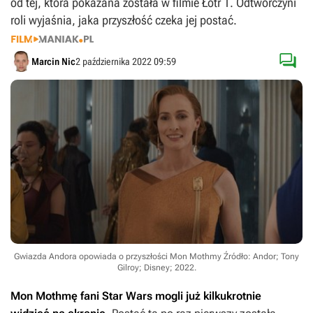
od tej, która pokazana została w filmie Łotr 1. Odtwórczyni
roli wyjaśnia, jaka przyszłość czeka jej postać.

Marcin Nic
2 października 2022 09:59
Gwiazda Andora opowiada o przyszłości Mon Mothmy
Źródło: Andor; Tony
Gilroy; Disney; 2022
.
Mon Mothmę fani
Star Wars
mogli już kilkukrotnie