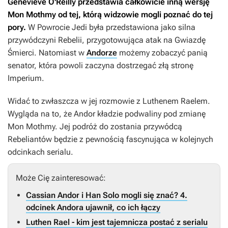
Genevieve O'Reilly przedstawia całkowicie inną wersję
Mon Mothmy od tej, którą widzowie mogli poznać do tej
pory.
W
Powrocie Jedi
była przedstawiona jako silna
przywódczyni Rebelii, przygotowująca atak na Gwiazdę
Śmierci. Natomiast w
Andorze
możemy zobaczyć panią
senator, która powoli zaczyna dostrzegać złą stronę
Imperium.
Widać to zwłaszcza w jej rozmowie z Luthenem Raelem.
Wygląda na to, że
Andor
kładzie podwaliny pod zmianę
Mon Mothmy. Jej podróż do zostania przywódcą
Rebeliantów będzie z pewnością fascynująca w kolejnych
odcinkach serialu.
Może Cię zainteresować:
Cassian Andor i Han Solo mogli się znać? 4.
odcinek Andora ujawnił, co ich łączy
Luthen Rael - kim jest tajemnicza postać z serialu