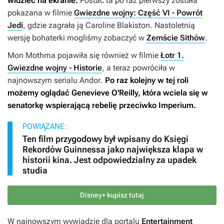
widzieć na ekranie.
Postać ta po raz pierwszy została
pokazana w filmie
Gwiezdne wojny: Część VI - Powrót
Jedi
,
gdzie zagrała ją Caroline Blakiston. Nastoletnią
wersję bohaterki mogliśmy zobaczyć w
Zemście Sithów
.
Mon Mothma pojawiła się również w filmie
Łotr 1.
Gwiezdne wojny - Historie
,
a teraz powróciła w
najnowszym serialu
Andor
.
Po raz kolejny w tej roli
możemy oglądać Genevieve O'Reilly, która wciela się w
senatorkę wspierającą rebelię przeciwko Imperium.
POWIĄZANE:
Ten film przygodowy był wpisany do Księgi
Rekordów Guinnessa jako największa klapa w
historii kina. Jest odpowiedzialny za upadek
studia
Disney+ kupisz tutaj
W najnowszym wywiadzie dla portalu
Entertainment