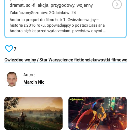

dramat, sci-fi, akcja, przygodowy, wojenny
Zakończony
Sezonów: 2
Odcinków: 24
Andor to prequel do filmu Łotr 1. Gwiezdne wojny –
historie z 2016 roku, opowiadający o postaci Cassiana
Andora pięć lat przed wydarzeniami przedstawionymi w
Łotrze 1; poznamy nie tylko przeszłość Cassiana, ale i
całej Rebelii. Serial telewizyjny osadzony w świecie

Gwiezdnych wojen został stworzony przez Tony’ego
7
Gilroya dla serwisu streamingowego Disney+. Za
scenariusz odpowiada Gilroy wraz ze swoim bratem,
Gwiezdne wojny / Star Wars
science fiction
ciekawostki filmowe
D
Danem oraz Beau Willimonem i Stephenem Schiffem. W
głównej roli powraca Diego Luna, który jest także
Autor:
producentem wykonawczym. W rolach głównych
występują również Stellan Skarsgĺrd, Forest Whitaker,
Marcin Nic
Adria Arjona, Fiona Shaw, Denise Gough, Kyle Soller i
Genevieve O’Reilly.