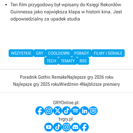
Ten film przygodowy był wpisany do Księgi Rekordów
Guinnessa jako największa klapa w historii kina. Jest
odpowiedzialny za upadek studia
WSZYSTKIE
GRY
COOLDOWN
PORADY
FILMY I SERIALE
TECH
TEMATY
RSS
Poradnik Gothic Remake
Najlepsze gry 2026 roku
Najlepsze gry 2025 roku
Wiedźmin 4
Najbliższe premiery
GRYOnline.pl:
tvgry.pl: