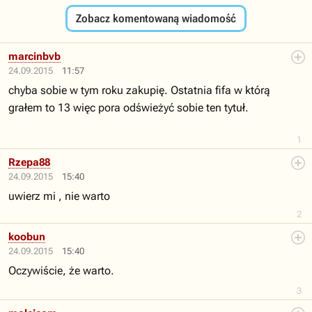
Zobacz komentowaną wiadomość
marcinbvb
24.09.2015
11:57
chyba sobie w tym roku zakupię. Ostatnia fifa w którą
grałem to 13 więc pora odświeżyć sobie ten tytuł.
1
Rzepa88
24.09.2015
15:40
uwierz mi , nie warto
2
koobun
24.09.2015
15:40
Oczywiście, że warto.
3