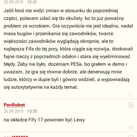
25.09.2015
12:31
Jeśli ktoś nie widzi zmian w stosunku do poprzedniej
części, polecam udać się do okulisty. bo to już poważny
problem ze wzrokiem. Gra oczywiście nie jest idealna, nadal
masa bugów i przenikania się zawodników, twarze
większości zawodników wyglądają okropnie, ale to
najlepsza Fifa do tej pory, która ciągle się rozwija, doskonali
fajne rzeczy z poprzednich odsłon i stara się wyeliminować
błędy. Żeby nie było, doceniam PESa. bo grałem w demo i
uważam, że gra się równie dobrze. ale denerwują mnie
ludzie, którzy w dupie byli i gówno widzieli, a wypowiadają
się autorytatywnie na każdy temat.
17
PanRobot
25.09.2015
13:25
na okładce Fify 17 powinien być Lewy
18