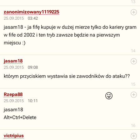
13
zanonimizowany1119225
25.09.2015
03:42
jasam18 - ja fifę kupuje w dużej mierze tylko do kariery gram
w fife od 2002 i ten tryb zawsze będzie na pierwszym
miejscu :)
14
jasam18
25.09.2015
09:08
którym przyciskiem wystawia sie zawodników do ataku??
15
😜
Rzepa88
25.09.2015
10:11
jasam18
Alt+Ctrl+Delete
16
victripius