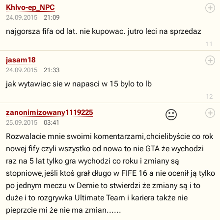
Khlvo-ep_NPC
24.09.2015
21:09
najgorsza fifa od lat. nie kupowac. jutro leci na sprzedaz
11
jasam18
24.09.2015
21:33
jak wytawiac sie w napasci w 15 bylo to lb
12
😐
zanonimizowany1119225
25.09.2015
03:41
Rozwalacie mnie swoimi komentarzami,chcielibyście co rok
nowej fify czyli wszystko od nowa to nie GTA że wychodzi
raz na 5 lat tylko gra wychodzi co roku i zmiany są
stopniowe,jeśli ktoś grał długo w FIFE 16 a nie ocenił ją tylko
po jednym meczu w Demie to stwierdzi że zmiany są i to
duże i to rozgrywka Ultimate Team i kariera także nie
pieprzcie mi że nie ma zmian......