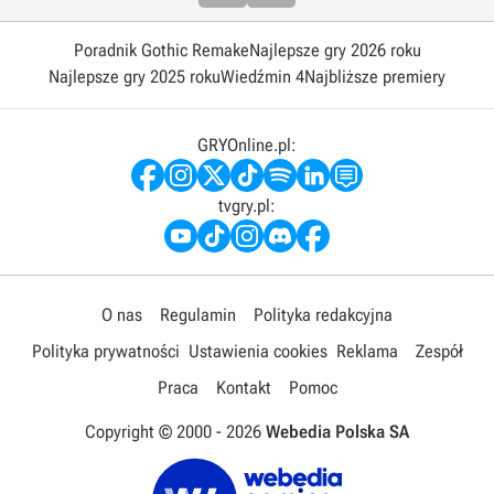
Poradnik Gothic Remake
Najlepsze gry 2026 roku
Najlepsze gry 2025 roku
Wiedźmin 4
Najbliższe premiery
GRYOnline.pl:
tvgry.pl:
O nas
Regulamin
Polityka redakcyjna
Polityka prywatności
Ustawienia cookies
Reklama
Zespół
Praca
Kontakt
Pomoc
Copyright © 2000 -
2026
Webedia Polska SA