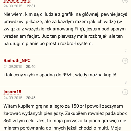
Doutlith_NPC
24.09.2015
19:31
Nie wiem, kim są ci ludzie z grafiki na głównej, pewnie jacyś
prawdziwi piłkarze, ale za każdym razem jak ich widzę (w
związku z wszędzie reklamowaną Fifą), jestem pod sporym
wrażeniem facjat. Już ten pierwszy mnie rozbrajał, ale ten
na drugim planie po prostu rozbroił system.
7
Railroth_NPC
24.09.2015
20:40
i tak ceny szybko spadną do 99zł , wtedy można kupić!
8
jasam18
24.09.2015
20:45
Witam kupiłem grę na allegro za 150 zł i powoli zaczynam
żałować wydanych pieniędzy. Zakupiłem również pada xbox
360 w tym celu. Jest to moja pierwsza kupiona gra więc nie
miałem porównania do innych jeżeli chodzi o multi. Moje