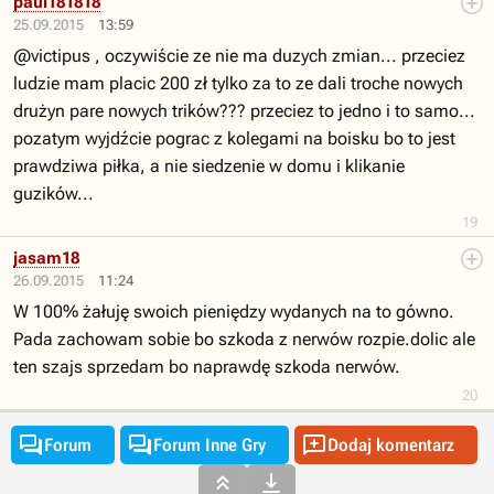
paul181818
25.09.2015
13:59
@victipus , oczywiście ze nie ma duzych zmian... przeciez
ludzie mam placic 200 zł tylko za to ze dali troche nowych
drużyn pare nowych trików??? przeciez to jedno i to samo...
pozatym wyjdźcie pograc z kolegami na boisku bo to jest
prawdziwa piłka, a nie siedzenie w domu i klikanie
guzików...
19
jasam18
26.09.2015
11:24
W 100% żałuję swoich pieniędzy wydanych na to gówno.
Pada zachowam sobie bo szkoda z nerwów rozpie.dolic ale
ten szajs sprzedam bo naprawdę szkoda nerwów.
20



Forum
Forum Inne Gry
Dodaj komentarz

