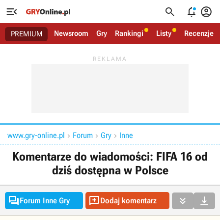




Newsroom
Gry
Rankingi
Listy
Recenzje
PREMIUM
www.gry-online.pl
Forum
Gry
Inne



Komentarze do wiadomości: FIFA 16 od
dziś dostępna w Polsce




Forum Inne Gry
Dodaj komentarz