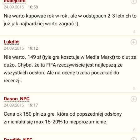
malejcom
24.09.2015
16:58
Nie warto kupować rok w rok, ale w odstępach 2-3 letnich to
już jak najbardziej warto zagrać :)
4
Lukdirt
24.09.2015
19:12
Nie warto. 149 zł (tyle gra kosztuje w Media Markt) to ciut za
dużo. Chyba, że ta FIFA rzeczywiście jest najlepszą ze
wszystkich odsłon. Ale na ocenę trzeba poczekać do
recenzji.
5
Dason_NPC
24.09.2015
19:17
Cena ok 150 pln za gre, która od popszedniej odsłony
zmieniała się max 15-20% to nieporozumienie
6