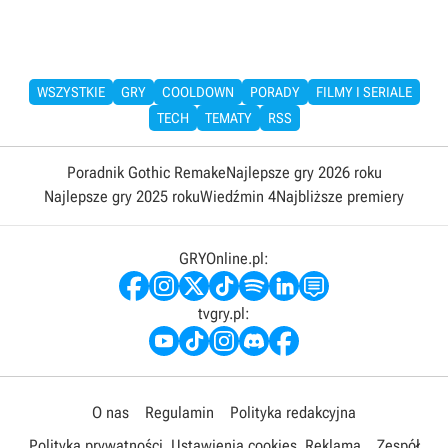
WSZYSTKIE
GRY
COOLDOWN
PORADY
FILMY I SERIALE
TECH
TEMATY
RSS
Poradnik Gothic Remake
Najlepsze gry 2026 roku
Najlepsze gry 2025 roku
Wiedźmin 4
Najbliższe premiery
GRYOnline.pl:
tvgry.pl:
O nas
Regulamin
Polityka redakcyjna
Polityka prywatności
Ustawienia cookies
Reklama
Zespół