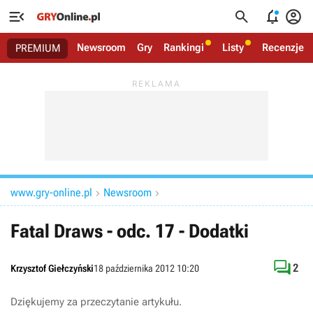




Newsroom
Gry
Rankingi
Listy
Recenzje
PREMIUM
www.gry-online.pl
Newsroom


Fatal Draws - odc. 17 - Dodatki

2
Krzysztof Giełczyński
18 października 2012 10:20
Dziękujemy za przeczytanie artykułu.