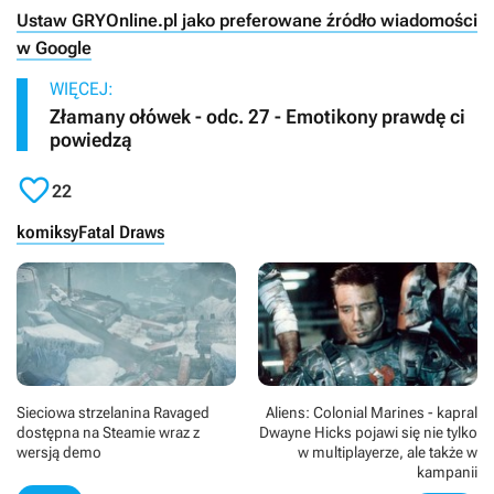
Ustaw GRYOnline.pl jako preferowane źródło wiadomości
w Google
WIĘCEJ:
Złamany ołówek - odc. 27 - Emotikony prawdę ci
powiedzą

22
komiksy
Fatal Draws
Sieciowa strzelanina Ravaged
Aliens: Colonial Marines - kapral
dostępna na Steamie wraz z
Dwayne Hicks pojawi się nie tylko
wersją demo
w multiplayerze, ale także w
kampanii