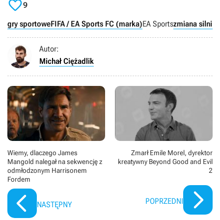

9
gry sportowe
FIFA / EA Sports FC (marka)
EA Sports
zmiana silnika
Autor:
Michał Ciężadlik
Wiemy, dlaczego James
Zmarł Emile Morel, dyrektor
Mangold nalegał na sekwencję z
kreatywny Beyond Good and Evil
odmłodzonym Harrisonem
2
Fordem
POPRZEDNI
NASTĘPNY