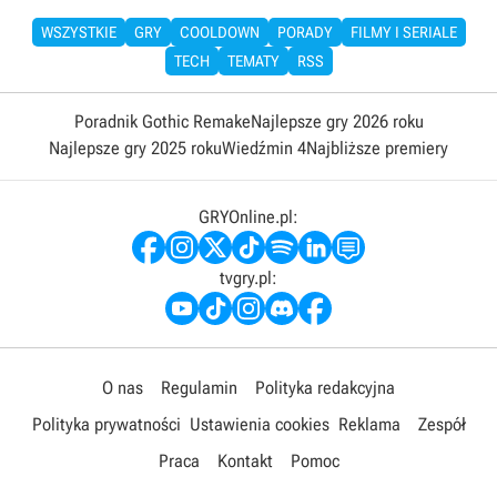
WSZYSTKIE
GRY
COOLDOWN
PORADY
FILMY I SERIALE
TECH
TEMATY
RSS
Poradnik Gothic Remake
Najlepsze gry 2026 roku
Najlepsze gry 2025 roku
Wiedźmin 4
Najbliższe premiery
GRYOnline.pl:
tvgry.pl:
O nas
Regulamin
Polityka redakcyjna
Polityka prywatności
Ustawienia cookies
Reklama
Zespół
Praca
Kontakt
Pomoc