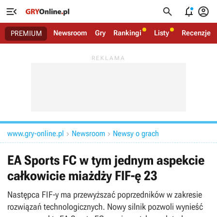




Newsroom
Gry
Rankingi
Listy
Recenzje
PREMIUM
www.gry-online.pl
Newsroom
Newsy o grach


EA Sports FC w tym jednym aspekcie
całkowicie miażdży FIF-ę 23
Następca FIF-y ma przewyższać poprzedników w zakresie
rozwiązań technologicznych. Nowy silnik pozwoli wynieść