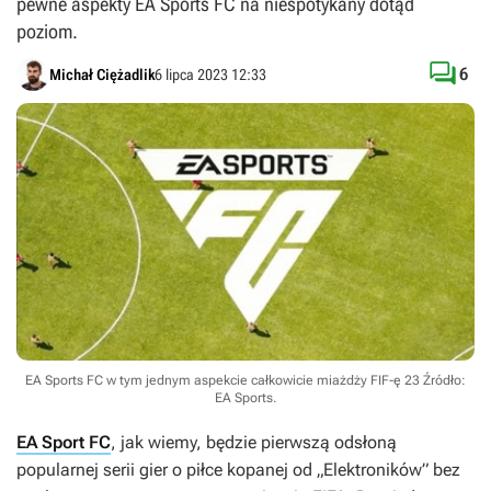
pewne aspekty EA Sports FC na niespotykany dotąd
poziom.

6
Michał Ciężadlik
6 lipca 2023 12:33
EA Sports FC w tym jednym aspekcie całkowicie miażdży FIF-ę 23
Źródło:
EA Sports
.
EA Sport FC
, jak wiemy, będzie pierwszą odsłoną
popularnej serii gier o piłce kopanej od „Elektroników” bez