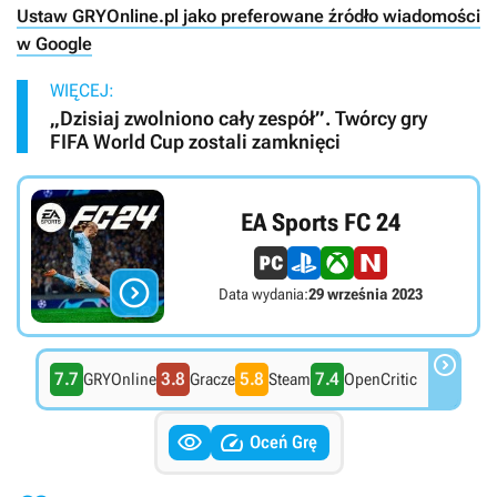
Ustaw GRYOnline.pl jako preferowane źródło wiadomości
w Google
WIĘCEJ:
„Dzisiaj zwolniono cały zespół”. Twórcy gry
FIFA World Cup zostali zamknięci
EA Sports FC 24

Data wydania:
29 września 2023

7.7
3.8
5.8
7.4
GRYOnline
Gracze
Steam
OpenCritic


Oceń Grę