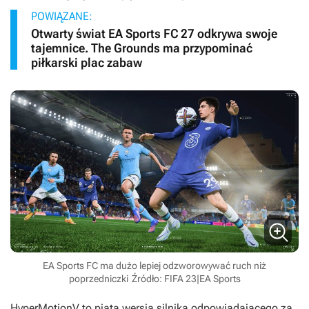
POWIĄZANE:
Otwarty świat EA Sports FC 27 odkrywa swoje
tajemnice. The Grounds ma przypominać
piłkarski plac zabaw
EA Sports FC ma dużo lepiej odzworowywać ruch niż
poprzedniczki
Źródło: FIFA 23|EA Sports
HyperMotionV to piąta wersja silnika odpowiadającego za