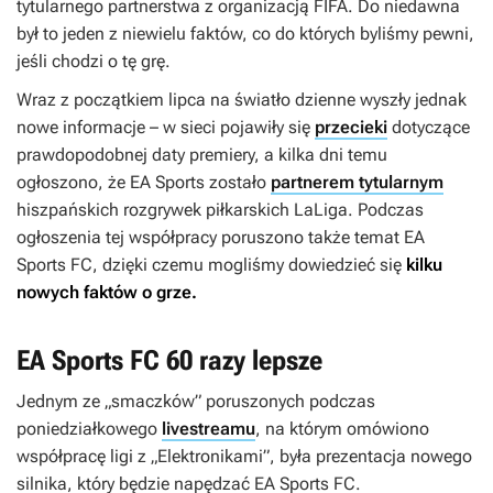
tytularnego partnerstwa z organizacją FIFA. Do niedawna
był to jeden z niewielu faktów, co do których byliśmy pewni,
jeśli chodzi o tę grę.
Wraz z początkiem lipca na światło dzienne wyszły jednak
nowe informacje – w sieci pojawiły się
przecieki
dotyczące
prawdopodobnej daty premiery, a kilka dni temu
ogłoszono, że EA Sports zostało
partnerem tytularnym
hiszpańskich rozgrywek piłkarskich LaLiga. Podczas
ogłoszenia tej współpracy poruszono także temat
EA
Sports FC
, dzięki czemu mogliśmy dowiedzieć się
kilku
nowych faktów o grze.
EA Sports FC 60 razy lepsze
Jednym ze „smaczków” poruszonych podczas
poniedziałkowego
livestreamu
, na którym omówiono
współpracę ligi z „Elektronikami”, była prezentacja nowego
silnika, który będzie napędzać
EA Sports FC
.