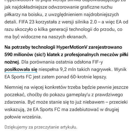
jak najdokładniejsze odwzorowanie graficzne ruchu
piłkarzy na boisku, z uwzględnieniem najdrobniejszych
detali.
FIFA 23
korzystała z wersji silnika 2.0 – a więc EA od
razu skoczyło o kilka generacji technologii do przodu, co
ma być widoczne na naszych ekranach.
Na potrzeby technologii HyperMotionV zarejestrowano
590 milionów (sic!) klatek z profesjonalnych meczów piłki
nożnej
. Dla porównania ostatnia odsłona
FIF-y
posiłkowała się
niespełna 9,2 mln takich nagrywek. Wynik
EA Sports FC
jest zatem ponad 60-krotnie lepszy.
Niemniej na więcej konkretów trzeba będzie pewnie jeszcze
poczekać, choćby do pokazu gameplay’u z prawdziwego
zdarzenia. Być może stanie się to już niebawem – przecieki
wskazują, że
EA Sports FC
ma zadebiutować w drugiej
połowie września.
Dziękujemy za przeczytanie artykułu.