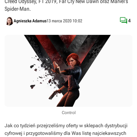
Creed Odyssey, F1 2019, Far Cry New Dawn oraz Marvel's
Spider-Man.

4
Agnieszka Adamus
13 marca 2020 10:02
Control
Jak co tydzień przejrzeliśmy oferty w sklepach dystrybucji
cyfrowej i przygotowaliśmy dla Was listę najciekawszych