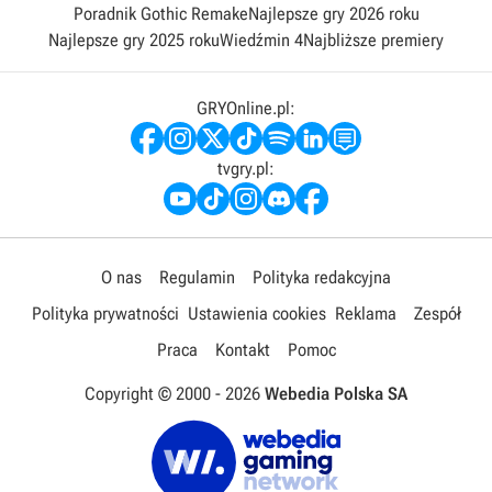
Poradnik Gothic Remake
Najlepsze gry 2026 roku
Najlepsze gry 2025 roku
Wiedźmin 4
Najbliższe premiery
GRYOnline.pl:
tvgry.pl:
O nas
Regulamin
Polityka redakcyjna
Polityka prywatności
Ustawienia cookies
Reklama
Zespół
Praca
Kontakt
Pomoc
Copyright © 2000 -
2026
Webedia Polska SA