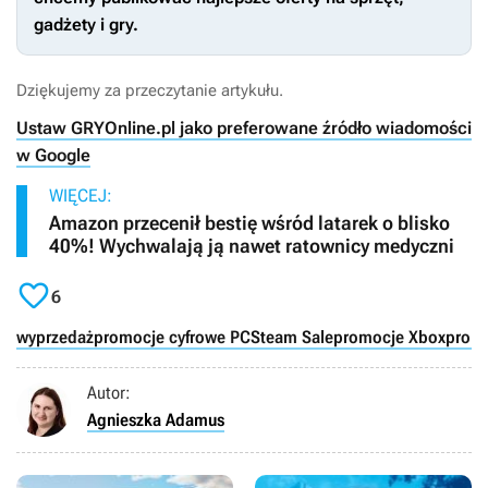
gadżety i gry.
Dziękujemy za przeczytanie artykułu.
Ustaw GRYOnline.pl jako preferowane źródło wiadomości
w Google
WIĘCEJ:
Amazon przecenił bestię wśród latarek o blisko
40%! Wychwalają ją nawet ratownicy medyczni

6
wyprzedaż
promocje cyfrowe PC
Steam Sale
promocje Xbox
promo
Autor:
Agnieszka Adamus