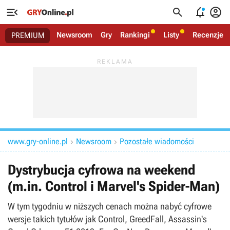




Newsroom
Gry
Rankingi
Listy
Recenzje
PREMIUM
www.gry-online.pl
Newsroom
Pozostałe wiadomości


Dystrybucja cyfrowa na weekend
(m.in. Control i Marvel's Spider-Man)
W tym tygodniu w niższych cenach można nabyć cyfrowe
wersje takich tytułów jak Control, GreedFall, Assassin's