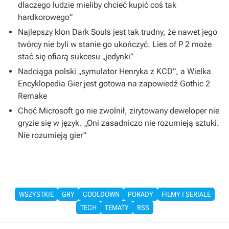
dlaczego ludzie mieliby chcieć kupić coś tak
hardkorowego”
Najlepszy klon Dark Souls jest tak trudny, że nawet jego
twórcy nie byli w stanie go ukończyć. Lies of P 2 może
stać się ofiarą sukcesu „jedynki”
Nadciąga polski „symulator Henryka z KCD”, a Wielka
Encyklopedia Gier jest gotowa na zapowiedź Gothic 2
Remake
Choć Microsoft go nie zwolnił, zirytowany deweloper nie
gryzie się w język. „Oni zasadniczo nie rozumieją sztuki.
Nie rozumieją gier”
WSZYSTKIE
GRY
COOLDOWN
PORADY
FILMY I SERIALE
TECH
TEMATY
RSS