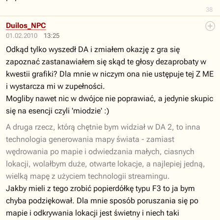
38
Duilos_NPC
01.02.2010
13:25
Odkąd tylko wyszedł DA i zmiałem okazję z gra się
zapoznać zastanawiałem się skąd te głosy dezaprobaty w
kwestii grafiki? Dla mnie w niczym ona nie ustępuje tej Z ME
i wystarcza mi w zupełności.
Mogliby nawet nic w dwójce nie poprawiać, a jedynie skupic
się na esencji czyli 'miodzie' :)
A druga rzecz, którą chętnie bym widział w DA 2, to inna
technologia generowania mapy świata - zamiast
wędrowania po mapie i odwiedzania małych, ciasnych
lokacji, wolałbym duże, otwarte lokacje, a najlepiej jedną,
wielką mapę z użyciem technologii streamingu.
Jakby mieli z tego zrobić popierdółkę typu F3 to ja bym
chyba podziękował. Dla mnie sposób poruszania się po
mapie i odkrywania lokacji jest świetny i niech taki