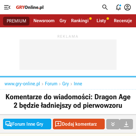




Newsroom
Gry
Rankingi
Listy
Recenzje
PREMIUM
www.gry-online.pl
Forum
Gry
Inne



Komentarze do wiadomości: Dragon Age
2 będzie ładniejszy od pierwowzoru




Forum Inne Gry
Dodaj komentarz