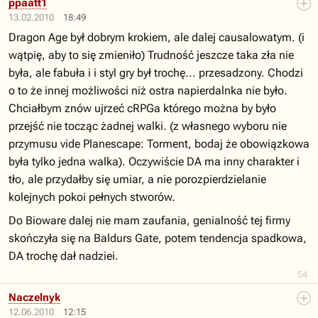
ppaatt1
13.02.2010
18:49
Dragon Age był dobrym krokiem, ale dalej causalowatym. (i
wątpię, aby to się zmieniło) Trudność jeszcze taka zła nie
była, ale fabuła i i styl gry był trochę... przesadzony. Chodzi
o to że innej możliwości niż ostra napierdalnka nie było.
Chciałbym znów ujrzeć cRPGa którego można by było
przejść nie tocząc żadnej walki. (z własnego wyboru nie
przymusu vide Planescape: Torment, bodaj że obowiązkowa
była tylko jedna walka). Oczywiście DA ma inny charakter i
tło, ale przydałby się umiar, a nie porozpierdzielanie
kolejnych pokoi pełnych stworów.
Do Bioware dalej nie mam zaufania, genialność tej firmy
skończyła się na Baldurs Gate, potem tendencja spadkowa,
DA trochę dał nadziei.
54
Naczelnyk
12.06.2010
12:15