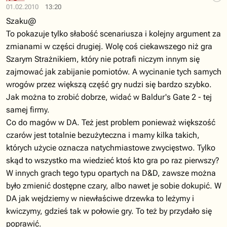
01.02.2010
13:20
Szaku@
To pokazuje tylko słabość scenariusza i kolejny argument za
zmianami w części drugiej. Wolę coś ciekawszego niż gra
Szarym Strażnikiem, który nie potrafi niczym innym się
zajmować jak zabijanie pomiotów. A wycinanie tych samych
wrogów przez większą część gry nudzi się bardzo szybko.
Jak można to zrobić dobrze, widać w Baldur's Gate 2 - tej
samej firmy.
Co do magów w DA. Też jest problem ponieważ większość
czarów jest totalnie bezużyteczna i mamy kilka takich,
których użycie oznacza natychmiastowe zwycięstwo. Tylko
skąd to wszystko ma wiedzieć ktoś kto gra po raz pierwszy?
W innych grach tego typu opartych na D&D, zawsze można
było zmienić dostępne czary, albo nawet je sobie dokupić. W
DA jak wejdziemy w niewłaściwe drzewka to leżymy i
kwiczymy, gdzieś tak w połowie gry. To też by przydało się
poprawić.