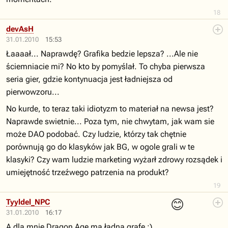
18
devAsH
31.01.2010
15:53
Łaaaał... Naprawdę? Grafika bedzie lepsza? ...Ale nie
ściemniacie mi? No kto by pomyślał. To chyba pierwsza
seria gier, gdzie kontynuacja jest ładniejsza od
pierwowzoru...
No kurde, to teraz taki idiotyzm to materiał na newsa jest?
Naprawde swietnie... Poza tym, nie chwytam, jak wam sie
może DAO podobać. Czy ludzie, którzy tak chętnie
porównują go do klasyków jak BG, w ogole grali w te
klasyki? Czy wam ludzie marketing wyżarł zdrowy rozsądek i
umiejętność trzeźwego patrzenia na produkt?
19
😊
Tyyldel_NPC
31.01.2010
16:17
A dla mnie Dragon Age ma ładną grafe :)