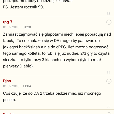
początkami fabuły do każdej z klas/ras.
PS. Jestem rocznik 90.
33
rpg-7
01.02.2010
01:28
Zamiast zajmować się głupotami niech lepiej popracują nad
fabułą. To co znalazło się w DA mogło by pasować do
jakiegoś hack&slash a nie do cRPG. Ileż można odgrzewać
tego samego kotleta, to robi się już nudne. 2/3 gry to czysta
sieczka i to tylko przy 3 klasach do wyboru (tyle to miał
pierwszy Diablo).
34
Djas
01.02.2010
11:04
Coś czuję, że do DA 2 trzeba będzie mieć już mocnego
peceta.
35