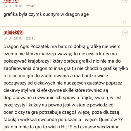
Pan Tur
31.01.2010
22:49
grafika była czymś cudnym w dragon age
31
misiek891
31.01.2010
23:13
Dragon Age: Początek ma bardzo dobrą grafikę nie wiem
czemu nie którzy inaczej uważają to nie crysis który ma
pokazywać krajobrazy i który oprócz grafiki nic nie ma do
zaoferowania dragon to inna gra tu nie chodzi o grafikę tylko
o to co ma gra do zaoferowania a ma bardzo wiele
począwszy od ciekawych nie nudzących questów poprzez
ciekawy styl walki efektywne skille które również są
dopracowane i używanie ich sprawia frajdę, świat gry jest
przejrzysty i każdy na pewno jest w stanie powiedzieć i
ocenić czy ta gra potrzebuje czegoś więcej poza dłuższą
fabułą i większą swobodą poruszania i więcej Questów ??
jak dla mnie ta gra to wielki Hit !!! od czasów wiedźmina