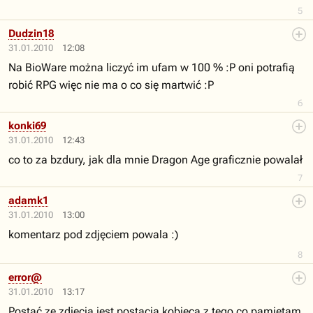
5
Dudzin18
31.01.2010
12:08
Na BioWare można liczyć im ufam w 100 % :P oni potrafią
robić RPG więc nie ma o co się martwić :P
6
konki69
31.01.2010
12:43
co to za bzdury, jak dla mnie Dragon Age graficznie powalał
7
adamk1
31.01.2010
13:00
komentarz pod zdjęciem powala :)
8
error@
31.01.2010
13:17
Postać ze zdjęcia jest postacią kobiecą z tego co pamiętam,