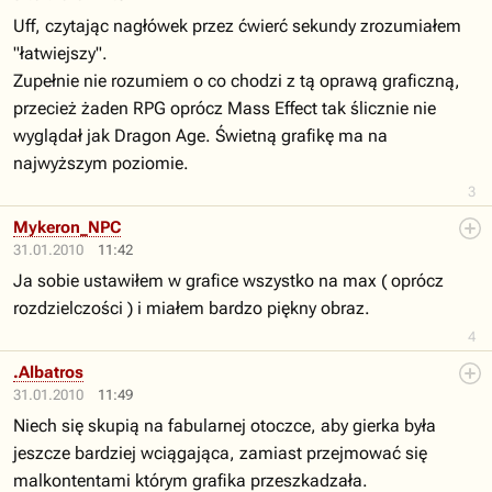
Uff, czytając nagłówek przez ćwierć sekundy zrozumiałem
"łatwiejszy".
Zupełnie nie rozumiem o co chodzi z tą oprawą graficzną,
przecież żaden RPG oprócz Mass Effect tak ślicznie nie
wyglądał jak Dragon Age. Świetną grafikę ma na
najwyższym poziomie.
3
Mykeron_NPC
31.01.2010
11:42
Ja sobie ustawiłem w grafice wszystko na max ( oprócz
rozdzielczości ) i miałem bardzo piękny obraz.
4
.Albatros
31.01.2010
11:49
Niech się skupią na fabularnej otoczce, aby gierka była
jeszcze bardziej wciągająca, zamiast przejmować się
malkontentami którym grafika przeszkadzała.