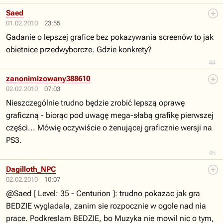
Saed
01.02.2010
23:55
Gadanie o lepszej grafice bez pokazywania screenów to jak
obietnice przedwyborcze. Gdzie konkrety?
44
zanonimizowany388610
02.02.2010
07:03
Nieszczególnie trudno będzie zrobić lepszą oprawę
graficzną - biorąc pod uwagę mega-słabą grafikę pierwszej
części... Mówię oczywiście o żenującej graficznie wersji na
PS3.
45
Dagilloth_NPC
02.02.2010
10:07
@Saed [ Level: 35 - Centurion ]: trudno pokazac jak gra
BEDZIE wygladala, zanim sie rozpocznie w ogole nad nia
prace. Podkreslam BEDZIE, bo Muzyka nie mowil nic o tym,