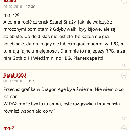
Szaku
01.02.2010
12:36
rpg-7@
A co ma robić członek Szarej Straży, jak nie walczyć z
mrocznymi pomiotami? Gdyby walki były kijowe, ale są
zajebiste. Co do 3 klas nie jest źle, bo każdą się gra
zajebiście. Ja np. nigdy nie lubiłem grać magami w RPG, a
tu mają fajne umiejętności. Dla mnie to najlepszy RPG, a za
nim Gothic 1 i Wiedźmin, no i BG, Planescape itd.
36
Rafał USSJ
01.02.2010
13:15
Przecież grafika w Dragon Age była świetna. Nie wiem o co
kaman.
W DA2 może być taka sama, byle rozgrywka i fabuła była
również wspaniała co w 1.
37
rpg-7