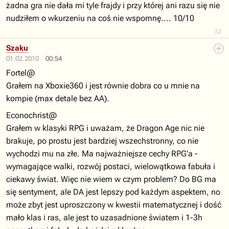
żadna gra nie dała mi tyle frajdy i przy której ani razu się nie
nudziłem o wkurzeniu na coś nie wspomnę.... 10/10
32
Szaku
01.02.2010
00:54
Fortel@
Grałem na Xboxie360 i jest równie dobra co u mnie na
kompie (max detale bez AA).
Econochrist@
Grałem w klasyki RPG i uważam, że Dragon Age nic nie
brakuje, po prostu jest bardziej wszechstronny, co nie
wychodzi mu na złe. Ma najważniejsze cechy RPG'a -
wymagające walki, rozwój postaci, wielowątkowa fabuła i
ciekawy świat. Więc nie wiem w czym problem? Do BG ma
się sentyment, ale DA jest lepszy pod każdym aspektem, no
może zbyt jest uproszczony w kwestii matematycznej i dość
mało klas i ras, ale jest to uzasadnione światem i 1-3h