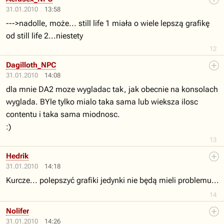
31.01.2010
13:58
--->nadolle, może... still life 1 miała o wiele lepszą grafikę
od still life 2...niestety
12
Dagilloth_NPC
31.01.2010
14:08
dla mnie DA2 moze wygladac tak, jak obecnie na konsolach
wyglada. BYle tylko mialo taka sama lub wieksza ilosc
contentu i taka sama miodnosc.
:)
13
Hedrik
31.01.2010
14:18
Kurcze... polepszyć grafiki jedynki nie będą mieli problemu...
14
Nolifer
31.01.2010
14:26