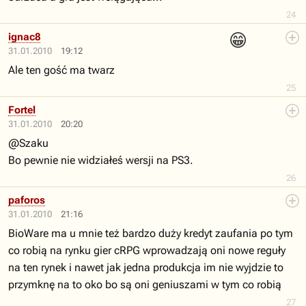
24
😁
ignac8
31.01.2010
19:12
Ale ten gość ma twarz
25
Fortel
31.01.2010
20:20
@Szaku
Bo pewnie nie widziałeś wersji na PS3.
26
paforos
31.01.2010
21:16
BioWare ma u mnie też bardzo duży kredyt zaufania po tym
co robią na rynku gier cRPG wprowadzają oni nowe reguły
na ten rynek i nawet jak jedna produkcja im nie wyjdzie to
przymknę na to oko bo są oni geniuszami w tym co robią
27