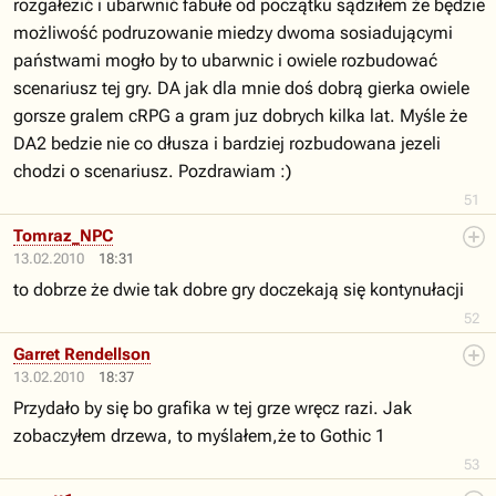
rozgałezić i ubarwnić fabułe od początku sądziłem że będzie
możliwość podruzowanie miedzy dwoma sosiadującymi
państwami mogło by to ubarwnic i owiele rozbudować
scenariusz tej gry. DA jak dla mnie doś dobrą gierka owiele
gorsze gralem cRPG a gram juz dobrych kilka lat. Myśle że
DA2 bedzie nie co dłusza i bardziej rozbudowana jezeli
chodzi o scenariusz. Pozdrawiam :)
51
Tomraz_NPC
13.02.2010
18:31
to dobrze że dwie tak dobre gry doczekają się kontynułacji
52
Garret Rendellson
13.02.2010
18:37
Przydało by się bo grafika w tej grze wręcz razi. Jak
zobaczyłem drzewa, to myślałem,że to Gothic 1
53