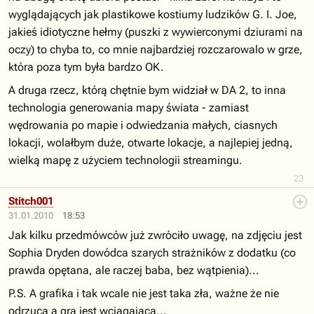
wyglądających jak plastikowe kostiumy ludzików G. I. Joe,
jakieś idiotyczne hełmy (puszki z wywierconymi dziurami na
oczy) to chyba to, co mnie najbardziej rozczarowalo w grze,
która poza tym była bardzo OK.
A druga rzecz, którą chętnie bym widział w DA 2, to inna
technologia generowania mapy świata - zamiast
wędrowania po mapie i odwiedzania małych, ciasnych
lokacji, wolałbym duże, otwarte lokacje, a najlepiej jedną,
wielką mapę z użyciem technologii streamingu.
23
Stitch001
31.01.2010
18:53
Jak kilku przedmówców już zwróciło uwagę, na zdjęciu jest
Sophia Dryden dowódca szarych strażników z dodatku (co
prawda opętana, ale raczej baba, bez wątpienia)...
P.S. A grafika i tak wcale nie jest taka zła, ważne że nie
odrzuca a gra jest wciągająca...