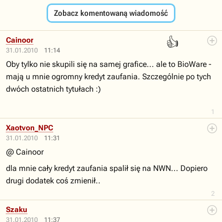
Zobacz komentowaną wiadomość
👍
Cainoor
31.01.2010
11:14
Oby tylko nie skupili się na samej grafice... ale to BioWare -
mają u mnie ogromny kredyt zaufania. Szczególnie po tych
dwóch ostatnich tytułach :)
1
Xaotvon_NPC
31.01.2010
11:31
@ Cainoor
dla mnie cały kredyt zaufania spalił się na NWN... Dopiero
drugi dodatek coś zmienił..
2
Szaku
31.01.2010
11:37