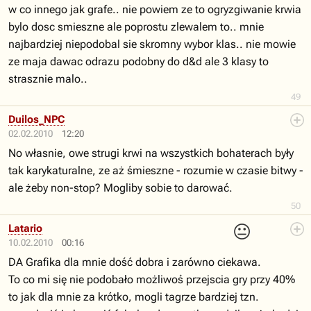
w co innego jak grafe.. nie powiem ze to ogryzgiwanie krwia
bylo dosc smieszne ale poprostu zlewalem to.. mnie
najbardziej niepodobal sie skromny wybor klas.. nie mowie
ze maja dawac odrazu podobny do d&d ale 3 klasy to
strasznie malo..
49
Duilos_NPC
02.02.2010
12:20
No własnie, owe strugi krwi na wszystkich bohaterach były
tak karykaturalne, ze aż śmieszne - rozumie w czasie bitwy -
ale żeby non-stop? Mogliby sobie to darować.
50
😐
Latario
10.02.2010
00:16
DA Grafika dla mnie dość dobra i zarówno ciekawa.
To co mi się nie podobało możliwoś przejscia gry przy 40%
to jak dla mnie za krótko, mogli tagrze bardziej tzn.