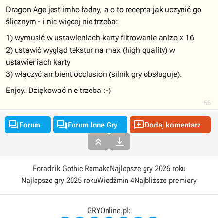
Dragon Age jest imho ładny, a o to recepta jak uczynić go
ślicznym - i nic więcej nie trzeba:
1) wymusić w ustawieniach karty filtrowanie anizo x 16
2) ustawić wygląd tekstur na max (high quality) w
ustawieniach karty
3) włączyć ambient occlusion (silnik gry obsługuje).
Enjoy. Dziękować nie trzeba :-)
55



Forum
Forum Inne Gry
Dodaj komentarz


Poradnik Gothic Remake
Najlepsze gry 2026 roku
Najlepsze gry 2025 roku
Wiedźmin 4
Najbliższe premiery
GRYOnline.pl: