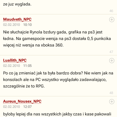
ze juz wyglada.
46
Maudveth_NPC
02.02.2010
10:10
Nie słuchajcie Rynola bzdury gada, grafika na ps3 jest
ładna. Na gamespocie wersja na ps3 dostała 0,5 punkcika
więcej niż wersja na xboksa 360.
47
Luallith_NPC
02.02.2010
11:05
Po co ją zmieniać jak ta była bardzo dobra? Nie wiem jak na
konsolach ale na PC wszystko wyglądało zadawalająco,
szczególnie że to RPG.
48
Aureus_Nousex_NPC
02.02.2010
12:07
byloby lepiej dla nas wszystkich jakby czas i kase pakowali