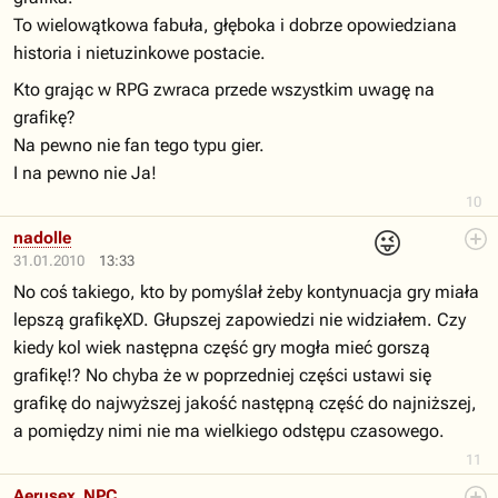
To wielowątkowa fabuła, głęboka i dobrze opowiedziana
historia i nietuzinkowe postacie.
Kto grając w RPG zwraca przede wszystkim uwagę na
grafikę?
Na pewno nie fan tego typu gier.
I na pewno nie Ja!
10
😜
nadolle
31.01.2010
13:33
No coś takiego, kto by pomyślał żeby kontynuacja gry miała
lepszą grafikęXD. Głupszej zapowiedzi nie widziałem. Czy
kiedy kol wiek następna część gry mogła mieć gorszą
grafikę!? No chyba że w poprzedniej części ustawi się
grafikę do najwyższej jakość następną część do najniższej,
a pomiędzy nimi nie ma wielkiego odstępu czasowego.
11
Aerusex_NPC