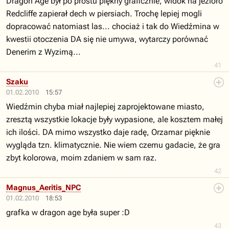
Dragon Age był po prostu piękny graficznie, widok na jezioro
Redcliffe zapierał dech w piersiach. Trochę lepiej mogli
dopracować natomiast las... chociaż i tak do Wiedźmina w
kwestii otoczenia DA się nie umywa, wytarczy porównać
Denerim z Wyzimą...
41
Szaku
01.02.2010
15:57
Wiedźmin chyba miał najlepiej zaprojektowane miasto,
zresztą wszystkie lokacje były wypasione, ale kosztem małej
ich ilości. DA mimo wszystko daje radę, Orzamar pięknie
wygląda tzn. klimatycznie. Nie wiem czemu gadacie, że gra
zbyt kolorowa, moim zdaniem w sam raz.
42
Magnus_Aeritis_NPC
01.02.2010
18:53
grafka w dragon age była super :D
43