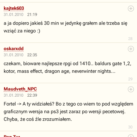
kajtek603
31.01.2010
21:19
a ja dopiero jakieś 30 min w jedynkę grałem ale trzeba się
wziąć za niego :)
28
oskarxdd
31.01.2010
22:35
czekam, bioware najlepsze rpgi od 1410.. baldurs gate 1,2,
kotor, mass effect, dragon age, neverwinter nights...
29
Maudveth_NPC
31.01.2010
22:39
Fortel -> A ty widziałeś? Bo z tego co wiem to pod względem
graficznym wersja na ps3 jest zaraz po wersji pecetowej.
Chyba, że coś źle zrozumiałem.
30