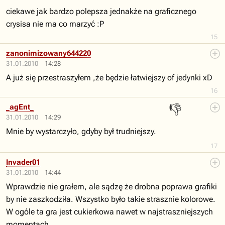
ciekawe jak bardzo polepsza jednakże na graficznego
crysisa nie ma co marzyć :P
15
zanonimizowany644220
31.01.2010
14:28
A już się przestraszyłem ,że będzie łatwiejszy of jedynki xD
16
👎
_agEnt_
31.01.2010
14:29
Mnie by wystarczyło, gdyby był trudniejszy.
17
Invader01
31.01.2010
14:44
Wprawdzie nie grałem, ale sądzę że drobna poprawa grafiki
by nie zaszkodziła. Wszystko było takie strasznie kolorowe.
W ogóle ta gra jest cukierkowa nawet w najstraszniejszych
momentach.