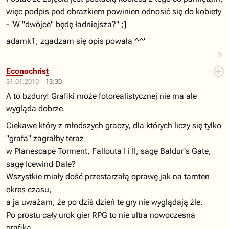
więc podpis pod obrazkiem powinien odnosić się do kobiety
- 'W "dwójce" będę ładniejsza?" ;]
adamk1, zgadzam się opis powala ^^'
9
Econochrist
31.01.2010
13:30
A to bzdury! Grafiki może fotorealistycznej nie ma ale
wygląda dobrze.
Ciekawe który z młodszych graczy, dla których liczy się tylko
"grafa" zagrałby teraz
w Planescape Torment, Fallouta I i II, sagę Baldur's Gate,
sagę Icewind Dale?
Wszystkie miały dość przestarzałą oprawę jak na tamten
okres czasu,
a ja uważam, że po dziś dzień te gry nie wyglądają źle.
Po prostu cały urok gier RPG to nie ultra nowoczesna
grafika.