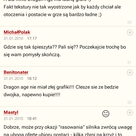
Fakt tekstury nie tak wyostrzone jak by każdy chciał ale
otoczenia i postacie w grze są bardzo ładne ;)
20
MichałPolak
31.01.2010
17:17
Gdzie się tak śpieszyta?? Pali się?? Poczekajcie trochę bo
się wam pomysły skończą.
21
Benitonater
31.01.2010
18:12
Dragon age nie miał złej grafiki!!! CIesze sie ze bedzie
dwojka, napewno kupie!!!!
22
😐
Mastyl
31.01.2010
18:41
Dobrze, może przy okazji "rasowania" silnika zwrócą uwagę
na ubogą ofertę ubioru postaci - kilka zbroi na krzyż i to