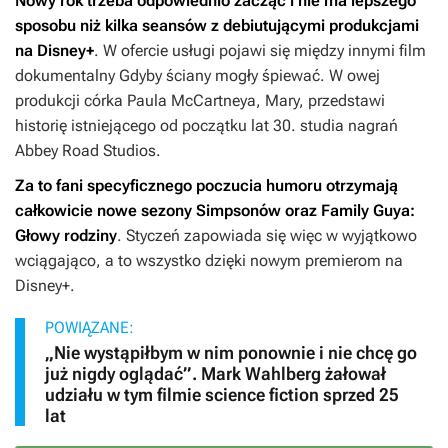
Nowy rok trzeba odpowiednio zacząć i nie ma lepszego
sposobu niż kilka seansów z debiutującymi produkcjami
na Disney+
. W ofercie usługi pojawi się między innymi film
dokumentalny
Gdyby ściany mogły śpiewać
. W owej
produkcji córka Paula McCartneya, Mary, przedstawi
historię istniejącego od początku lat 30. studia nagrań
Abbey Road Studios.
Za to fani specyficznego poczucia humoru otrzymają
całkowicie nowe sezony
Simpsonów
oraz
Family Guya:
Głowy rodziny
. Styczeń zapowiada się więc w wyjątkowo
wciągająco, a to wszystko dzięki nowym premierom na
Disney+.
POWIĄZANE:
„Nie wystąpiłbym w nim ponownie i nie chcę go
już nigdy oglądać”. Mark Wahlberg żałował
udziału w tym filmie science fiction sprzed 25
lat