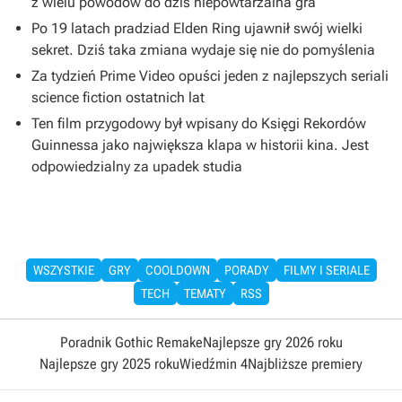
z wielu powodów do dziś niepowtarzalna gra
Po 19 latach pradziad Elden Ring ujawnił swój wielki
sekret. Dziś taka zmiana wydaje się nie do pomyślenia
Za tydzień Prime Video opuści jeden z najlepszych seriali
science fiction ostatnich lat
Ten film przygodowy był wpisany do Księgi Rekordów
Guinnessa jako największa klapa w historii kina. Jest
odpowiedzialny za upadek studia
WSZYSTKIE
GRY
COOLDOWN
PORADY
FILMY I SERIALE
TECH
TEMATY
RSS
Poradnik Gothic Remake
Najlepsze gry 2026 roku
Najlepsze gry 2025 roku
Wiedźmin 4
Najbliższe premiery