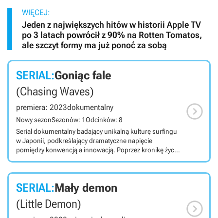
WIĘCEJ:
Jeden z największych hitów w historii Apple TV
po 3 latach powrócił z 90% na Rotten Tomatos,
ale szczyt formy ma już ponoć za sobą
SERIAL:
Goniąc fale
(Chasing Waves)

premiera: 2023
dokumentalny
Nowy sezon
Sezonów: 1
Odcinków: 8
Serial dokumentalny badający unikalną kulturę surfingu
w Japonii, podkreślający dramatyczne napięcie
pomiędzy konwencją a innowacją. Poprzez kronikę życia
zarówno trendsetterów, jak i tradycjonalistów, seria
maluje obraz globalnego przemysłu surfingowego - od
australijsko-japońskiego surfera Connora O'Leary'ego
SERIAL:
Mały demon
do freestyle'owych surferów, nadziei olimpijskich i
biznesmenów próbujących odcisnąć swoje piętno.

(Little Demon)