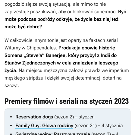
pogodzić się ze swoją sytuacją, ale mimo to nie
zaprzestaje poszukiwań, aby odblokować supermoc.
Być
może podczas podróży odkryje, że życie bez niej też
może być dobre?
W całkowicie innym tonie jest oparty na faktach serial
Witamy w Chippendales
.
Produkcja opowie historię
Somena „Steve'a” Banerjee, który przybył z Indii do
Stanów Zjednoczonych w celu znalezienia lepszego
życia
. Na miejscu mężczyzna założył prawdziwe imperium
męskiego striptizu i dzięki swojej determinacji dotarł na
szczyt.
Premiery filmów i seriali na styczeń 2023
Reservation dogs
(sezon 2) – styczeń
Family Guy: Głowa rodziny
(sezon 21) – 4 stycznia
Gwiezdne wojny: Parszywa zgraja
(sezon 2) – 4