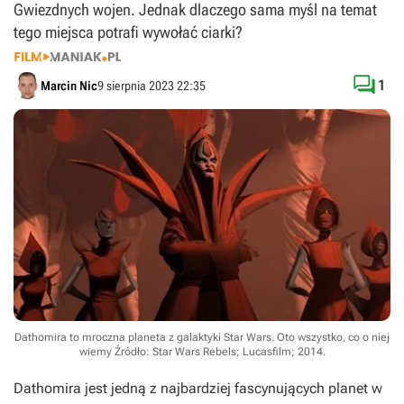
Gwiezdnych wojen. Jednak dlaczego sama myśl na temat
tego miejsca potrafi wywołać ciarki?

1
Marcin Nic
9 sierpnia 2023 22:35
Dathomira to mroczna planeta z galaktyki Star Wars. Oto wszystko, co o niej
wiemy
Źródło: Star Wars Rebels; Lucasfilm; 2014
.
Dathomira jest jedną z najbardziej fascynujących planet w