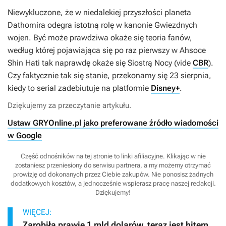
Niewykluczone, że w niedalekiej przyszłości planeta
Dathomira odegra istotną rolę w kanonie
Gwiezdnych
wojen
. Być może prawdziwa okaże się teoria fanów,
według której pojawiająca się po raz pierwszy w
Ahsoce
Shin Hati tak naprawdę okaże się Siostrą Nocy (vide
CBR
).
Czy faktycznie tak się stanie, przekonamy się 23 sierpnia,
kiedy to serial zadebiutuje na platformie
Disney+
.
Dziękujemy za przeczytanie artykułu.
Ustaw GRYOnline.pl jako preferowane źródło wiadomości
w Google
Część odnośników na tej stronie to linki afiliacyjne. Klikając w nie
zostaniesz przeniesiony do serwisu partnera, a my możemy otrzymać
prowizję od dokonanych przez Ciebie zakupów. Nie ponosisz żadnych
dodatkowych kosztów, a jednocześnie wspierasz pracę naszej redakcji.
Dziękujemy!
WIĘCEJ:
Zarobiła prawie 1 mld dolarów, teraz jest hitem