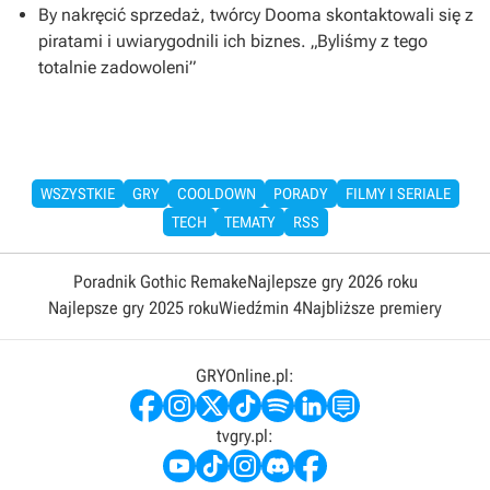
By nakręcić sprzedaż, twórcy Dooma skontaktowali się z
piratami i uwiarygodnili ich biznes. „Byliśmy z tego
totalnie zadowoleni”
WSZYSTKIE
GRY
COOLDOWN
PORADY
FILMY I SERIALE
TECH
TEMATY
RSS
Poradnik Gothic Remake
Najlepsze gry 2026 roku
Najlepsze gry 2025 roku
Wiedźmin 4
Najbliższe premiery
GRYOnline.pl:
tvgry.pl: