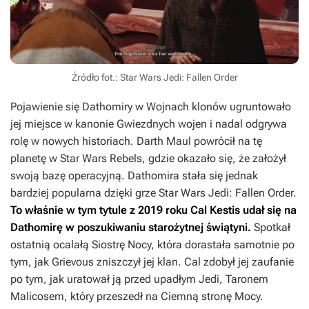
Źródło fot.: Star Wars Jedi: Fallen Order
Pojawienie się Dathomiry w
Wojnach klonów
ugruntowało
jej miejsce w kanonie
Gwiezdnych wojen
i nadal odgrywa
rolę w nowych historiach. Darth Maul powrócił na tę
planetę w
Star Wars Rebels
, gdzie okazało się, że założył
swoją bazę operacyjną. Dathomira stała się jednak
bardziej popularna dzięki grze
Star Wars Jedi: Fallen Order.
To właśnie w tym tytule z 2019 roku Cal Kestis udał się na
Dathomirę w poszukiwaniu starożytnej świątyni.
Spotkał
ostatnią ocalałą Siostrę Nocy, która dorastała samotnie po
tym, jak Grievous zniszczył jej klan. Cal zdobył jej zaufanie
po tym, jak uratował ją przed upadłym Jedi, Taronem
Malicosem, który przeszedł na Ciemną stronę Mocy.