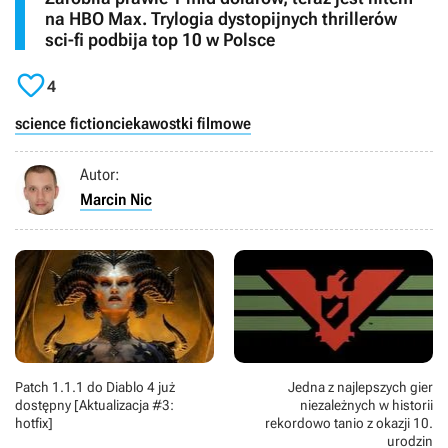
na HBO Max. Trylogia dystopijnych thrillerów
sci-fi podbija top 10 w Polsce

4
science fiction
ciekawostki filmowe
Autor:
Marcin Nic
Patch 1.1.1 do Diablo 4 już
Jedna z najlepszych gier
dostępny [Aktualizacja #3:
niezależnych w historii
hotfix]
rekordowo tanio z okazji 10.
urodzin