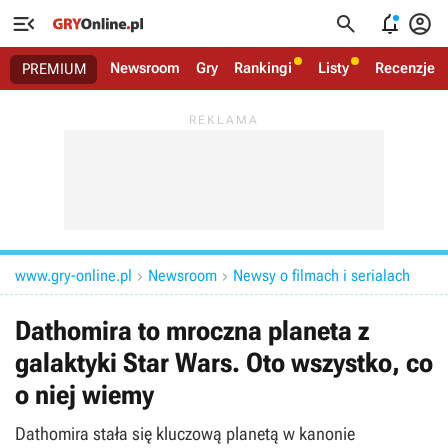




Newsroom
Gry
Rankingi
Listy
Recenzje
PREMIUM
www.gry-online.pl
Newsroom
Newsy o filmach i serialach


Dathomira to mroczna planeta z
galaktyki Star Wars. Oto wszystko, co
o niej wiemy
Dathomira stała się kluczową planetą w kanonie