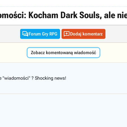
mości: Kocham Dark Souls, ale nie


Forum Gry RPG
Dodaj komentarz
Zobacz komentowaną wiadomość
ale "wiadomości" ? Shocking news!