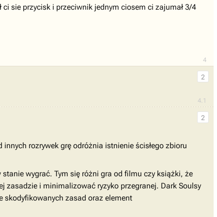
ci sie przycisk i przeciwnik jednym ciosem ci zajumał 3/4
4
2
4.1
2
d innych rozrywek grę odróżnia istnienie ścisłego zbioru
tanie wygrać. Tym się różni gra od filmu czy książki, że
ej zasadzie i minimalizować ryzyko przegranej. Dark Soulsy
bie skodyfikowanych zasad oraz element