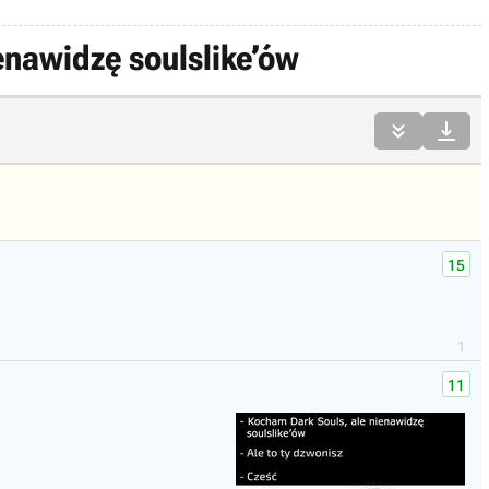
nawidzę soulslike’ów


15
1
11