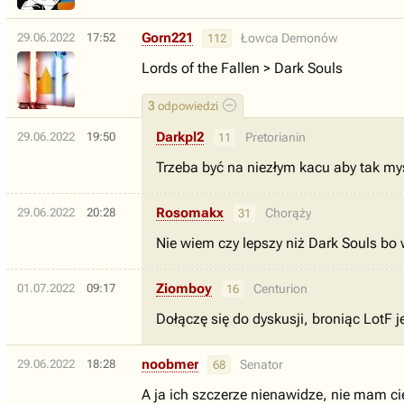
Gorn221
29.06.2022
17:52
Łowca Demonów
112
Lords of the Fallen > Dark Souls
3
odpowiedzi
Darkpl2
29.06.2022
19:50
Pretorianin
11
Trzeba być na niezłym kacu aby tak my
Rosomakx
29.06.2022
20:28
Chorąży
31
Nie wiem czy lepszy niż Dark Souls bo w
Ziomboy
01.07.2022
09:17
Centurion
16
Dołączę się do dyskusji, broniąc LotF 
noobmer
29.06.2022
18:28
Senator
68
A ja ich szczerze nienawidze, nie mam cie