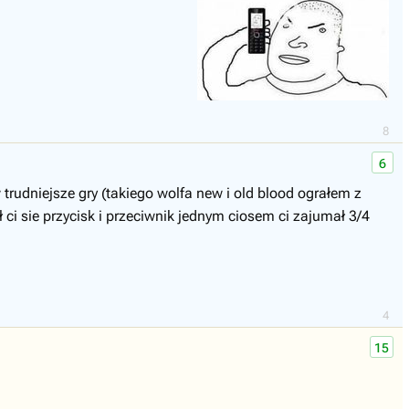
8
6
 trudniejsze gry (takiego wolfa new i old blood ograłem z
ci sie przycisk i przeciwnik jednym ciosem ci zajumał 3/4
4
15