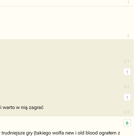
1
2
2.1
1
2.2
1
i warto w nią zagrać
2.3
6
 trudniejsze gry (takiego wolfa new i old blood ograłem z