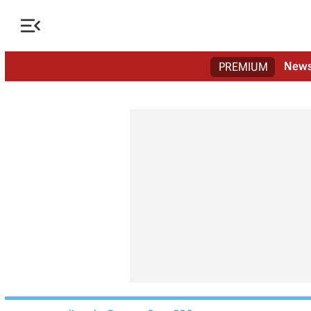

New
PREMIUM