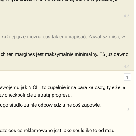
4.5
 każdej grze można coś takiego napisać. Zawalisz misję w
nach ten margines jest maksymalnie minimalny. FS juz dawno
4.6
1
 swojemu jak NIOH, to zupełnie inna para kaloszy, tyle że ja
y checkpoincie z utratą progresu.
długo studio za nie odpowiedzialne coś zapowie.
5
dzę coś co reklamowane jest jako soulslike to od razu