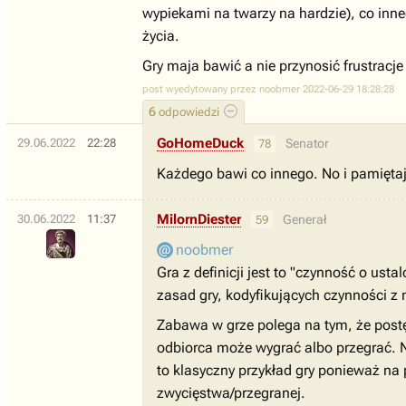
wypiekami na twarzy na hardzie), co inne
życia.
Gry maja bawić a nie przynosić frustracje
post wyedytowany przez noobmer 2022-06-29 18:28:28
6
odpowiedzi
GoHomeDuck
29.06.2022
22:28
Senator
78
Każdego bawi co innego. No i pamiętaj,
MilornDiester
30.06.2022
11:37
Generał
59
noobmer
Gra z definicji jest to "czynność o ust
zasad gry, kodyfikujących czynności z n
Zabawa w grze polega na tym, że postęp
odbiorca może wygrać albo przegrać. N
to klasyczny przykład gry ponieważ na
zwycięstwa/przegranej.