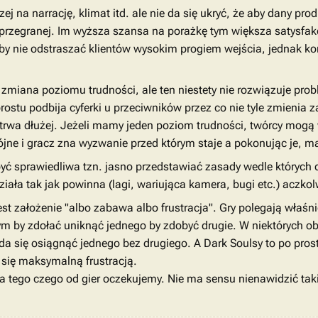
zej na narrację, klimat itd. ale nie da się ukryć, że aby dany p
przegranej. Im wyższa szansa na porażkę tym większa satysfakcj
y nie odstraszać klientów wysokim progiem wejścia, jednak kon
zmiana poziomu trudności, ale ten niestety nie rozwiązuje pro
ostu podbija cyferki u przeciwników przez co nie tyle zmienia 
trwa dłużej. Jeżeli mamy jeden poziom trudności, twórcy mogą
ójne i gracz zna wyzwanie przed którym staje a pokonując je, 
yć sprawiedliwa tzn. jasno przedstawiać zasady wedle których d
ała tak jak powinna (lagi, wariująca kamera, bugi etc.) aczkolwi
 założenie "albo zabawa albo frustracja". Gry polegają właśnie n
tym by zdołać uniknąć jednego by zdobyć drugie. W niektórych o
 da się osiągnąć jednego bez drugiego. A Dark Soulsy to po pros
 się maksymalną frustracją.
a tego czego od gier oczekujemy. Nie ma sensu nienawidzić takic