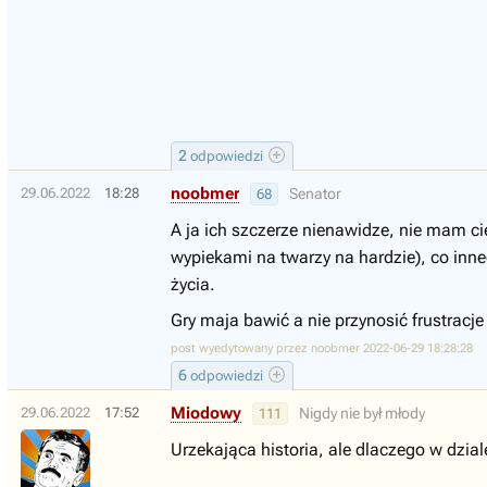
2
odpowiedzi
noobmer
29.06.2022
18:28
Senator
68
A ja ich szczerze nienawidze, nie mam cie
wypiekami na twarzy na hardzie), co inne
życia.
Gry maja bawić a nie przynosić frustracje
post wyedytowany przez noobmer 2022-06-29 18:28:28
6
odpowiedzi
Miodowy
29.06.2022
17:52
Nigdy nie był młody
111
Urzekająca historia, ale dlaczego w dzi