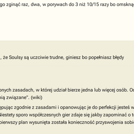
go zginąć raz, dwa, w porywach do 3 niż 10/15 razy bo omsknął 
 że Soulsy są uczciwie trudne, giniesz bo popełniasz błędy
alonych zasadach, w której udział bierze jedna lub więcej osób. O
ią związane". (wiki)
ując zgodnie z zasadami i opanowując je do perfekcji jesteś w s
iestety sporo współczesnych gier zdaje się jakby zapominać o t
 pierwszy plan wysunięta została konieczność przyswojenia so