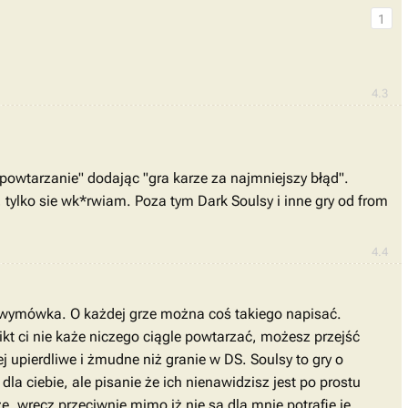
1
4.3
powtarzanie" dodając "gra karze za najmniejszy błąd".
 tylko sie wk*rwiam. Poza tym Dark Soulsy i inne gry od from
4.4
a wymówka. O każdej grze można coś takiego napisać.
kt ci nie każe niczego ciągle powtarzać, możesz przejść
 upierdliwe i żmudne niż granie w DS. Soulsy to gry o
 dla ciebie, ale pisanie że ich nienawidzisz jest po prostu
zę, wręcz przeciwnie mimo iż nie są dla mnie potrafię je