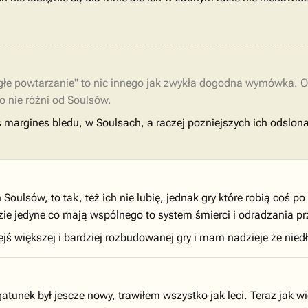
głe powtarzanie" to nic innego jak zwykła dogodna wymówka. O
o nie różni od Soulsów.
 margines bledu, w Soulsach, a raczej pozniejszych ich odslo
oulsów, to tak, też ich nie lubię, jednak gry które robią coś po
ie jedyne co mają wspólnego to system śmierci i odradzania prz
ejś większej i bardziej rozbudowanej gry i mam nadzieje że nie
unek był jescze nowy, trawiłem wszystko jak leci. Teraz jak wi