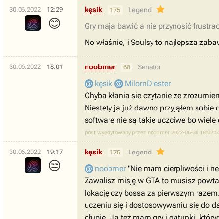
kęsik
30.06.2022
12:29
Legend
175
😊
Gry maja bawić a nie przynosić frustrac
No właśnie, i Soulsy to najlepsza zaba
noobmer
30.06.2022
18:01
Senator
68
kęsik
MilornDiester
Chyba kłania sie czytanie ze zrozumien
Niestety ja już dawno przyjąłem sobie 
software nie są takie uczciwe bo wiele 
post wyedytowany przez noobmer 2022-06-30 18:02:5
kęsik
30.06.2022
19:17
Legend
175
😒
noobmer
"Nie mam cierpliwości i n
Zawalisz misję w GTA to musisz powtarz
lokację czy bossa za pierwszym razem. 
uczeniu się i dostosowywaniu się do dane
głupie. Ja też mam gry i gatunki, który