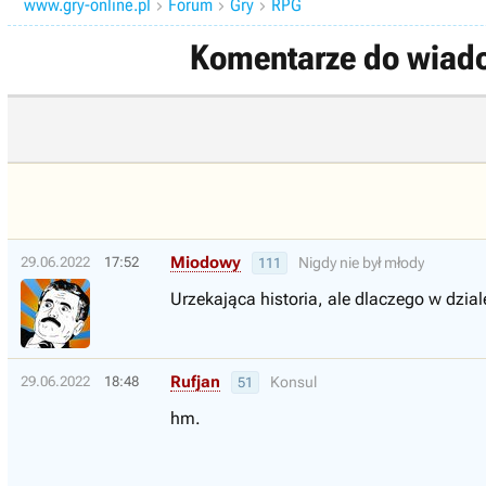
www.gry-online.pl
Forum
Gry
RPG



Komentarze do wiado
Miodowy
29.06.2022
17:52
Nigdy nie był młody
111
Urzekająca historia, ale dlaczego w dzi
Rufjan
29.06.2022
18:48
Konsul
51
hm.