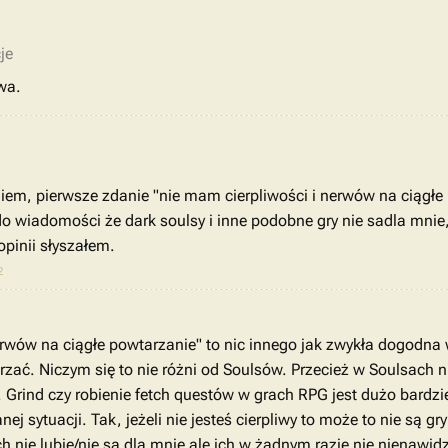
je
wa.
iem, pierwsze zdanie "nie mam cierpliwości i nerwów na ciągłe 
do wiadomości że dark soulsy i inne podobne gry nie sadla mnie,
opinii słyszałem.
2
erwów na ciągłe powtarzanie" to nic innego jak zwykła dogodn
ać. Niczym się to nie różni od Soulsów. Przecież w Soulsach ni
Grind czy robienie fetch questów w grach RPG jest dużo bardziej
j sytuacji. Tak, jeżeli nie jesteś cierpliwy to może to nie są gry
ch nie lubię/nie są dla mnie ale ich w żadnym razie nie nienawid