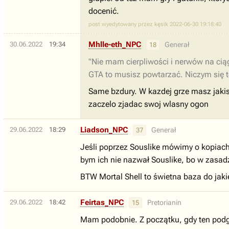
docenić.
post wyedytowany przez kęsik 2022-06-30 19:18:40
Mhlle-eth_NPC
30.06.2022
19:34
Generał
18
"Nie mam cierpliwości i nerwów na cią
GTA to musisz powtarzać. Niczym się t
Same bzdury. W kazdej grze masz jakis
zaczelo zjadac swoj wlasny ogon
Liadson_NPC
29.06.2022
18:29
Generał
37
Jeśli poprzez Souslike mówimy o kopiach S
bym ich nie nazwał Souslike, bo w zasadz
BTW Mortal Shell to świetna baza do jaki
Feirtas_NPC
29.06.2022
18:42
Pretorianin
15
Mam podobnie. Z początku, gdy ten podgat