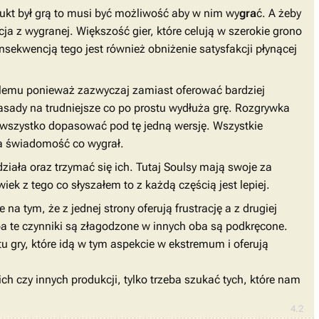
rodukt był grą to musi być możliwość aby w nim wy
gra
ć. A żeby
a z wygranej. Większość gier, które celują w szerokie grono
sekwencją tego jest również obniżenie satysfakcji płynącej
blemu ponieważ zazwyczaj zamiast oferować bardziej
zasady na trudniejsze co po prostu wydłuża grę. Rozgrywka
 wszystko dopasować pod tę jedną wersję. Wszystkie
ma świadomość co wygrał.
ziała oraz trzymać się ich. Tutaj Soulsy mają swoje za
ek z tego co słyszałem to z każdą częścią jest lepiej.
a tym, że z jednej strony oferują frustrację a z drugiej
ba te czynniki są złagodzone w innych oba są podkręcone.
tu gry, które idą w tym aspekcie w ekstremum i oferują
h czy innych produkcji, tylko trzeba szukać tych, które nam
4.2