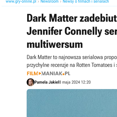
www.gry-online.pl
Newsroom
Newsy o filmach i serialach


Dark Matter zadebiut
Jennifer Connelly se
multiwersum
Dark Matter to najnowsza serialowa propoz
przychylne recenzje na Rotten Tomatoes 
Pamela Jakiel
8 maja 2024 12:20