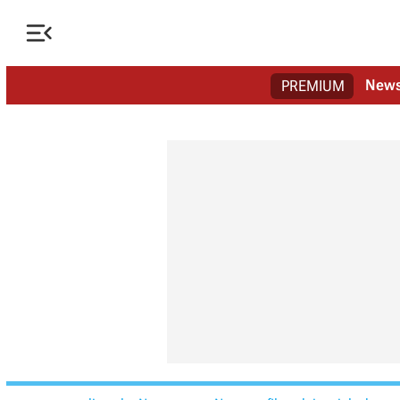

New
PREMIUM