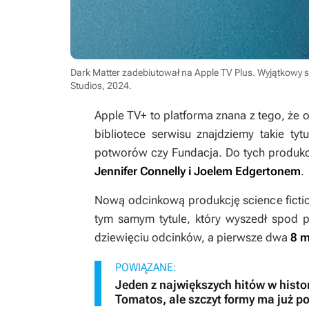
Dark Matter zadebiutował na Apple TV Plus. Wyjątkowy se
Studios, 2024
.
Apple TV+ to platforma znana z tego, że o
bibliotece serwisu znajdziemy takie tyt
potworów
czy
Fundacja.
Do tych produkc
Jennifer Connelly i Joelem Edgertonem
.
Nową odcinkową produkcję science ficti
tym samym tytule, który wyszedł spod p
dziewięciu odcinków, a pierwsze dwa
8 m
POWIĄZANE:
Jeden z największych hitów w histor
Tomatos, ale szczyt formy ma już p