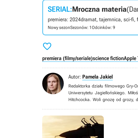
SERIAL:
Mroczna materia
(Da
premiera: 2024
dramat, tajemnica, sci-fi, 
Nowy sezon
Sezonów: 1
Odcinków: 9

premiera (filmy/seriale)
science fiction
Apple
Autor:
Pamela Jakiel
Redaktorka działu filmowego Gry-O
Uniwersytetu Jagiellońskiego. Miło
Hitchcocka. Woli gnozę od grozy, 
klasycznego i wciąż wraca do Bulw
świat przemierza gravelem. Uwielbia 