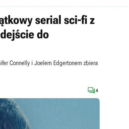
kowy serial sci-fi z
dejście do
nifer Connelly i Joelem Edgertonem zbiera

4