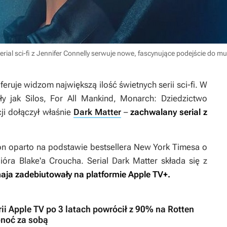
rial sci-fi z Jennifer Connelly serwuje nowe, fascynujące podejście do 
feruje widzom największą ilość świetnych serii sci-fi. W
uły jak
Silos, For All Mankind, Monarch: Dziedzictwo
ji dołączył właśnie
Dark Matter
–
zachwalany serial z
on oparto na podstawie bestsellera New York Timesa o
ióra Blake'a Croucha. Serial
Dark Matter
składa się z
aja zadebiutowały na platformie Apple TV+.
ii Apple TV po 3 latach powrócił z 90% na Rotten
onoć za sobą