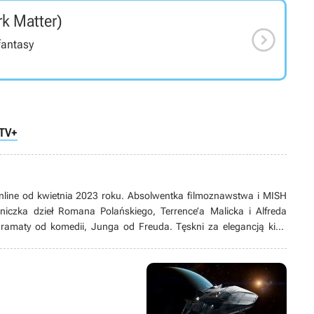
rk Matter)

fantasy
 TV+
nline od kwietnia 2023 roku. Absolwentka filmoznawstwa i MISH
śniczka dzieł Romana Polańskiego, Terrence’a Malicka i Alfreda
dramaty od komedii, Junga od Freuda. Tęskni za elegancją kina
aru Zachodzącego Słońca. W muzeach tropi obrazy symbolistów, a
jamniki.