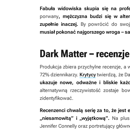
Fabuła widowiska skupia się na prof
porwany
, mężczyzna budzi się w alter
zupełnie inaczej.
By powrócić do swoje
musiał pokonać najgorszego wroga – s
Dark Matter – recenzje
Produkcja zbiera przychylne recenzje, a 
72% dziennikarzy.
Krytycy
twierdzą, że
Da
ukazuje nowe, odważne i bliskie każ
alternatywną rzeczywistość zostaje b
zidentyfikować.
Recenzenci chwalą serię za to, że jes
„niesamowitą” i „wyjątkową”.
Na plus
Jennifer Connelly oraz portretujący głów