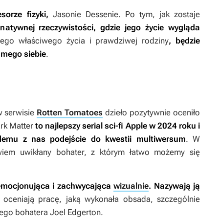
esorze
fizyki,
Jasonie Dessenie. Po tym, jak zostaje
natywnej rzeczywistości, gdzie jego życie wygląda
go właściwego życia i prawdziwej rodziny
, będzie
amego siebie
.
w serwisie
Rotten Tomatoes
dzieło pozytywnie oceniło
rk Matter
to najlepszy serial sci-fi Apple w 2024 roku i
demu z nas podejście do kwestii multiwersum
. W
owiem uwikłany bohater, z którym łatwo możemy się
t emocjonująca i zachwycająca
wizualnie
. Nazywają ją
 oceniają pracę, jaką wykonała obsada, szczególnie
nego bohatera Joel Edgerton.