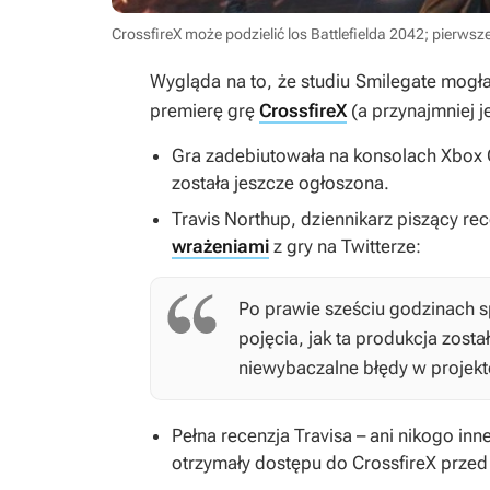
CrossfireX może podzielić los Battlefielda 2042; pierwsz
Wygląda na to, że studiu Smilegate mogł
premierę grę
CrossfireX
(a przynajmniej j
Gra zadebiutowała na konsolach Xbox O
została jeszcze ogłoszona.
Travis Northup, dziennikarz piszący rece
wrażeniami
z gry na Twitterze:
Po prawie sześciu godzinach s
pojęcia, jak ta produkcja zos
niewybaczalne błędy w projekt
Pełna recenzja Travisa – ani nikogo inn
otrzymały dostępu do
CrossfireX
przed