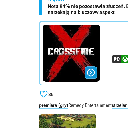
Nota 94% nie pozostawia złudzeń. B
narzekają na kluczowy aspekt


36
premiera (gry)
Remedy Entertainment
strzela