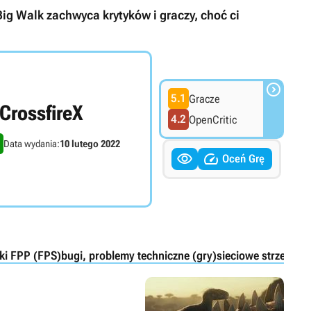
ig Walk zachwyca krytyków i graczy, choć ci

5.1
Gracze
CrossfireX
4.2
OpenCritic
Data wydania:
10 lutego 2022


Oceń Grę
nki FPP (FPS)
bugi, problemy techniczne (gry)
sieciowe strzelanki