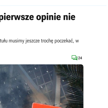
 pierwsze opinie nie
ytułu musimy jeszcze trochę poczekać, w

24