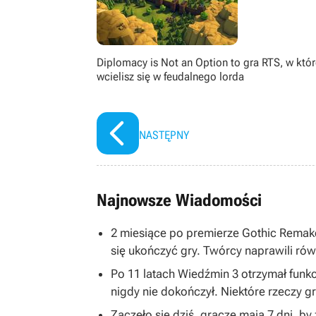
Diplomacy is Not an Option to gra RTS, w któr
wcielisz się w feudalnego lorda
NASTĘPNY
Najnowsze Wiadomości
2 miesiące po premierze Gothic Remake
się ukończyć gry. Twórcy naprawili równ
Po 11 latach Wiedźmin 3 otrzymał funkc
nigdy nie dokończył. Niektóre rzeczy 
Zaczęło się dziś, gracze mają 7 dni, b