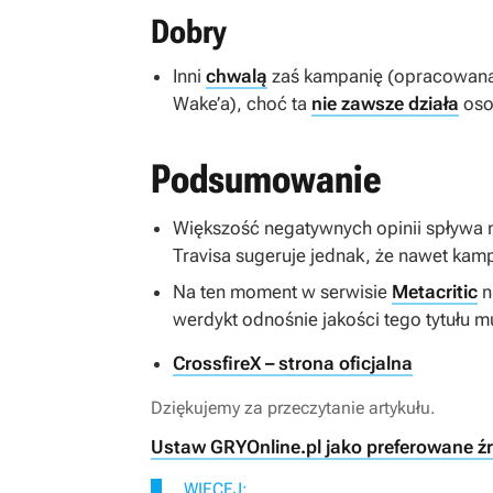
Dobry
Inni
chwalą
zaś kampanię (opracowaną 
Wake’a
), choć ta
nie zawsze działa
oso
Podsumowanie
Większość negatywnych opinii spływa n
Travisa sugeruje jednak, że nawet kampa
Na ten moment w serwisie
Metacritic
n
werdykt odnośnie jakości tego tytułu 
CrossfireX – strona oficjalna
Dziękujemy za przeczytanie artykułu.
Ustaw GRYOnline.pl jako preferowane ź
WIĘCEJ: