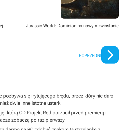
ej
Jurassic World: Dominion na nowym zwiastunie
POPRZEDNI
 pozbywa się irytującego błędu, przez który nie dało
ież dwie inne istotne usterki
ję, którą CD Projekt Red porzucił przed premierą i
gracze zobaczą po raz pierwszy
y za darmo na PC zdobyć znakomitą strzelankę z