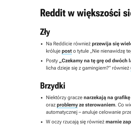
Reddit w większości s
Zły
Na Reddicie również
przewija się wie
króluje
post
o tytule „Nie nienawidzę t
Posty
„Czekamy na tę grę od dwóch l
licha dzieje się z gamingiem?” również
Brzydki
Niektórzy gracze
narzekają na grafik
oraz
problemy
ze sterowaniem
. Co wi
automatycznej – anuluje celowanie prz
W oczy rzucają się również
marnie zap