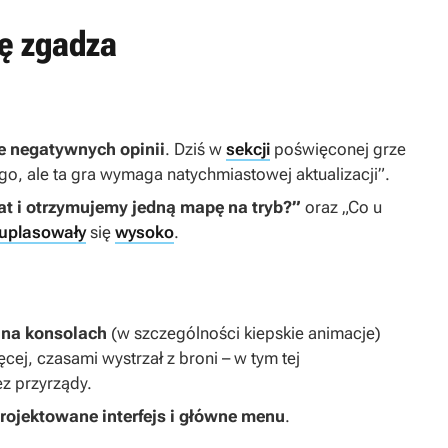
ię zgadza
le negatywnych opinii
. Dziś w
sekcji
poświęconej grze
ego, ale ta gra wymaga natychmiastowej aktualizacji”.
at i otrzymujemy jedną mapę na tryb?”
oraz „Co u
uplasowały
się
wysoko
.
ę na konsolach
(w szczególności kiepskie animacje)
ęcej, czasami wystrzał z broni – w tym tej
ez przyrządy.
rojektowane interfejs i główne menu
.