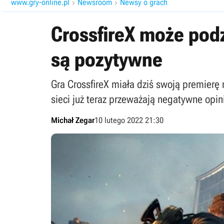
www.gry-online.pl
Newsroom
Newsy o grach


CrossfireX może podzi
są pozytywne
Gra CrossfireX miała dziś swoją premierę 
sieci już teraz przeważają negatywne opin
Michał Zegar
10 lutego 2022 21:30