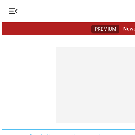

New
PREMIUM