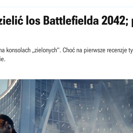
elić los Battlefielda 2042;
na konsolach „zielonych”. Choć na pierwsze recenzje t
ie.