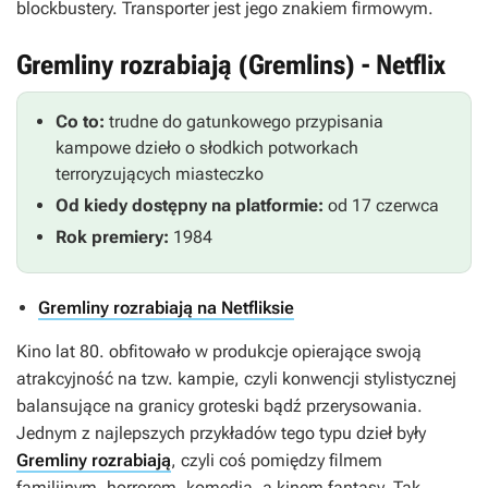
blockbustery.
Transporter
jest jego znakiem firmowym.
Gremliny rozrabiają (Gremlins) - Netflix
Co to:
trudne do gatunkowego przypisania
kampowe dzieło o słodkich potworkach
terroryzujących miasteczko
Od kiedy dostępny na platformie:
od 17 czerwca
Rok premiery:
1984
Gremliny rozrabiają na Netfliksie
Kino lat 80. obfitowało w produkcje opierające swoją
atrakcyjność na tzw. kampie, czyli konwencji stylistycznej
balansujące na granicy groteski bądź przerysowania.
Jednym z najlepszych przykładów tego typu dzieł były
Gremliny rozrabiają
, czyli coś pomiędzy filmem
familijnym, horrorem, komedią, a kinem fantasy. Tak,