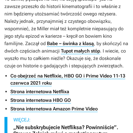
zawsze przeszło do historii kinematografii i to właśnie z
nim będziemy utożsamiać twórczość owego reżysera.
Należy jednak, przynajmniej z czystego obowiązku,
wspomnieć, że Miller miał też kompletnie niepasujący do
jego stylu epizod w karierze – kręcił on bowiem kino
familijne. Zaczął od
Babe – świnka z klasą
, by skończyć na
dwóch częściach animacji
Tupot małych stóp
. I wiecie, co
wyszło mu to całkiem nieźle? Okazuje się, że doskonale
czuje on historie o gadających i stepujących zwierzętach.
Co obejrzeć na Netflixie, HBO GO i Prime Video 11-13
czerwca 2021 roku
Strona internetowa Netflixa
Strona internetowa HBO GO
Strona internetowa Amazon Prime Video
WIĘCEJ:
„Nie subskrybujecie Netfliksa? Powinniście”.