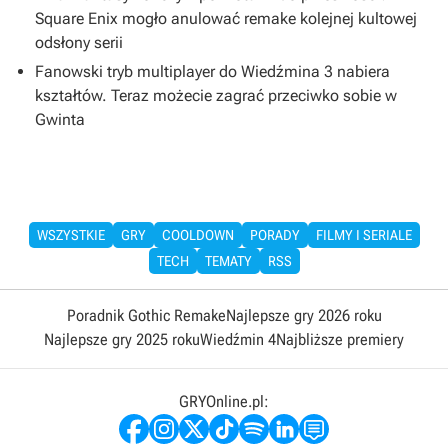
Square Enix mogło anulować remake kolejnej kultowej
odsłony serii
Fanowski tryb multiplayer do Wiedźmina 3 nabiera
kształtów. Teraz możecie zagrać przeciwko sobie w
Gwinta
WSZYSTKIE
GRY
COOLDOWN
PORADY
FILMY I SERIALE
TECH
TEMATY
RSS
Poradnik Gothic Remake
Najlepsze gry 2026 roku
Najlepsze gry 2025 roku
Wiedźmin 4
Najbliższe premiery
GRYOnline.pl: