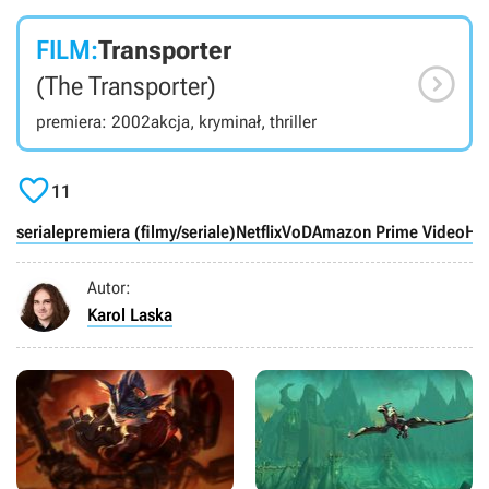
mogli podziwiać bajeczne krajobrazy Antarktyki wraz ze
starymi znajomymi: Ramonem i Lowelasem (Robin
FILM:
Transporter
Williams). Na pingwiny czyha jednak nowe zagrożenie.

(The Transporter)
premiera: 2002
akcja, kryminał, thriller

11
seriale
premiera (filmy/seriale)
Netflix
VoD
Amazon Prime Video
HB
Autor:
Karol Laska