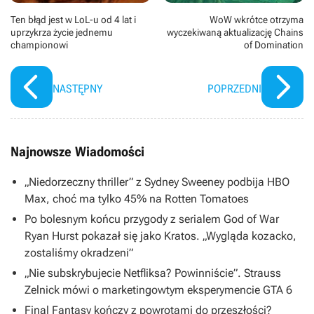
Ten błąd jest w LoL-u od 4 lat i
WoW wkrótce otrzyma
uprzykrza życie jednemu
wyczekiwaną aktualizację Chains
championowi
of Domination
NASTĘPNY
POPRZEDNI
Najnowsze Wiadomości
„Niedorzeczny thriller” z Sydney Sweeney podbija HBO
Max, choć ma tylko 45% na Rotten Tomatoes
Po bolesnym końcu przygody z serialem God of War
Ryan Hurst pokazał się jako Kratos. „Wygląda kozacko,
zostaliśmy okradzeni”
„Nie subskrybujecie Netfliksa? Powinniście”. Strauss
Zelnick mówi o marketingowtym eksperymencie GTA 6
Final Fantasy kończy z powrotami do przeszłości?