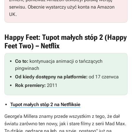
serwisu. Obecnie wystarczy użyć konta na Amazon
UK.
Happy Feet: Tupot małych stóp 2 (Happy
Feet Two) – Netflix
Co to:
kontynuacja animacji o tańczących
pingwinach
Od kiedy dostępny na platformie:
od 17 czerwca
Rok premiery:
2011
Tupot małych stóp 2 na Netfliksie
George’a Millera znamy przede wszystkim z tego, że dał
światu zarówno ten nowy, jak i stare filmy z serii Mad Max.
To dzikie, pędzące na łeb, na szyję „postapo” już na