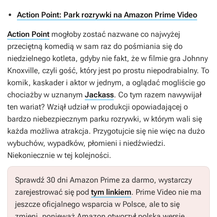
Action Point: Park rozrywki na Amazon Prime Video
Action Point
mogłoby zostać nazwane co najwyżej
przeciętną komedią w sam raz do pośmiania się do
niedzielnego kotleta, gdyby nie fakt, że w filmie gra Johnny
Knoxville, czyli gość, który jest po prostu niepodrabialny. To
komik, kaskader i aktor w jednym, a oglądać mogliście go
chociażby w uznanym
Jackass
. Co tym razem nawywijał
ten wariat? Wziął udział w produkcji opowiadającej o
bardzo niebezpiecznym parku rozrywki, w którym wali się
każda możliwa atrakcja. Przygotujcie się nie więc na dużo
wybuchów, wypadków, płomieni i niedźwiedzi.
Niekoniecznie w tej kolejności.
Sprawdź 30 dni Amazon Prime za darmo, wystarczy
zarejestrować się pod
tym linkiem
. Prime Video nie ma
jeszcze oficjalnego wsparcia w Polsce, ale to się
zmieni, ponieważ Amazon otworzył polską wersję