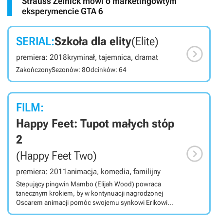
Strauss Zelnick mówi o marketingowtym
eksperymencie GTA 6
SERIAL:
Szkoła dla elity
(Elite)

premiera: 2018
kryminał, tajemnica, dramat
Zakończony
Sezonów: 8
Odcinków: 64
FILM:
Happy Feet: Tupot małych stóp
2

(Happy Feet Two)
premiera: 2011
animacja, komedia, familijny
Stepujący pingwin Mambo (Elijah Wood) powraca
tanecznym krokiem, by w kontynuacji nagrodzonej
Oscarem animacji pomóc swojemu synkowi Erikowi
(E.G. Daily) odnaleźć powołanie. Widzowie znowu będą