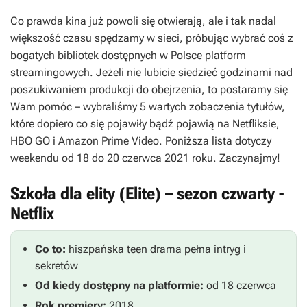
Co prawda kina już powoli się otwierają, ale i tak nadal
większość czasu spędzamy w sieci, próbując wybrać coś z
bogatych bibliotek dostępnych w Polsce platform
streamingowych. Jeżeli nie lubicie siedzieć godzinami nad
poszukiwaniem produkcji do obejrzenia, to postaramy się
Wam pomóc – wybraliśmy 5 wartych zobaczenia tytułów,
które dopiero co się pojawiły bądź pojawią na Netfliksie,
HBO GO i Amazon Prime Video. Poniższa lista dotyczy
weekendu od 18 do 20 czerwca 2021 roku. Zaczynajmy!
Szkoła dla elity (Elite) – sezon czwarty -
Netflix
Co to:
hiszpańska teen drama pełna intryg i
sekretów
Od kiedy dostępny na platformie:
od 18 czerwca
Rok premiery:
2018