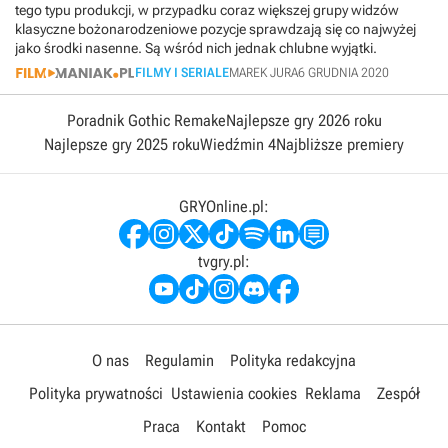
tego typu produkcji, w przypadku coraz większej grupy widzów
klasyczne bożonarodzeniowe pozycje sprawdzają się co najwyżej
jako środki nasenne. Są wśród nich jednak chlubne wyjątki.
FILMY I SERIALE
MAREK JURA
6 GRUDNIA 2020
Poradnik Gothic Remake
Najlepsze gry 2026 roku
Najlepsze gry 2025 roku
Wiedźmin 4
Najbliższe premiery
GRYOnline.pl:
tvgry.pl:
O nas
Regulamin
Polityka redakcyjna
Polityka prywatności
Ustawienia cookies
Reklama
Zespół
Praca
Kontakt
Pomoc