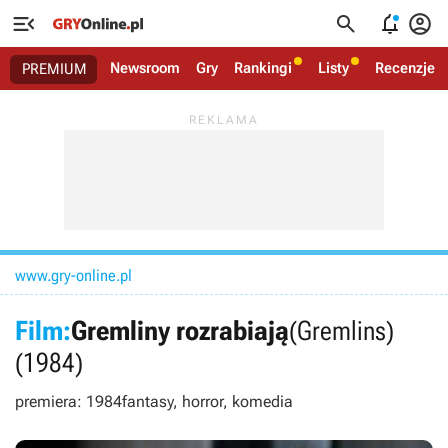




Newsroom
Gry
Rankingi
Listy
Recenzje
PREMIUM
www.gry-online.pl
Film:
Gremliny rozrabiają
(Gremlins)
(1984)
premiera: 1984
fantasy, horror, komedia