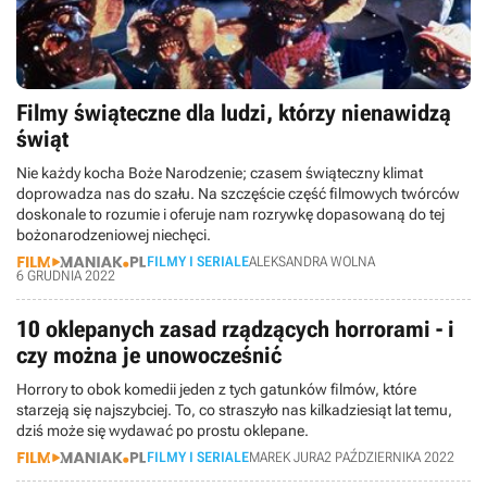
Filmy świąteczne dla ludzi, którzy nienawidzą
świąt
Nie każdy kocha Boże Narodzenie; czasem świąteczny klimat
doprowadza nas do szału. Na szczęście część filmowych twórców
doskonale to rozumie i oferuje nam rozrywkę dopasowaną do tej
bożonarodzeniowej niechęci.
FILMY I SERIALE
ALEKSANDRA WOLNA
6 GRUDNIA 2022
10 oklepanych zasad rządzących horrorami - i
czy można je unowocześnić
Horrory to obok komedii jeden z tych gatunków filmów, które
starzeją się najszybciej. To, co straszyło nas kilkadziesiąt lat temu,
dziś może się wydawać po prostu oklepane.
FILMY I SERIALE
MAREK JURA
2 PAŹDZIERNIKA 2022