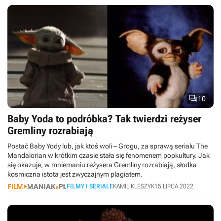

10
Baby Yoda to podróbka? Tak twierdzi reżyser
Gremliny rozrabiają
Postać Baby Yody lub, jak ktoś woli – Grogu, za sprawą serialu The
Mandalorian w krótkim czasie stała się fenomenem popkultury. Jak
się okazuje, w mniemaniu reżysera Gremliny rozrabiają, słodka
kosmiczna istota jest zwyczajnym plagiatem.
FILMY I SERIALE
KAMIL KLESZYK
15 LIPCA 2022