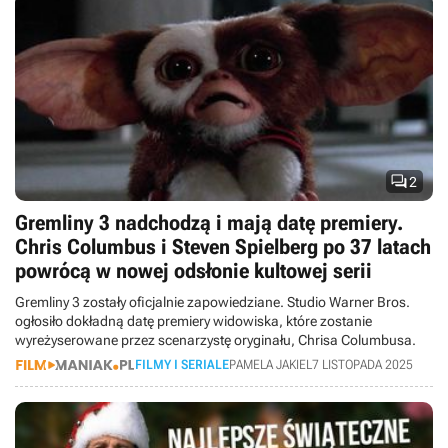

2
Gremliny 3 nadchodzą i mają datę premiery.
Chris Columbus i Steven Spielberg po 37 latach
powrócą w nowej odsłonie kultowej serii
Gremliny 3 zostały oficjalnie zapowiedziane. Studio Warner Bros.
ogłosiło dokładną datę premiery widowiska, które zostanie
wyreżyserowane przez scenarzystę oryginału, Chrisa Columbusa.
FILMY I SERIALE
PAMELA JAKIEL
7 LISTOPADA 2025