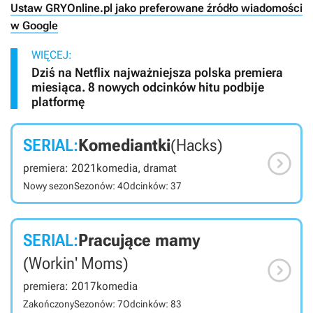
Ustaw GRYOnline.pl jako preferowane źródło wiadomości
w Google
WIĘCEJ:
Dziś na Netflix najważniejsza polska premiera
miesiąca. 8 nowych odcinków hitu podbije
platformę
SERIAL:
Komediantki
(Hacks)

premiera: 2021
komedia, dramat
Nowy sezon
Sezonów: 4
Odcinków: 37
SERIAL:
Pracujące mamy

(Workin' Moms)
premiera: 2017
komedia
Zakończony
Sezonów: 7
Odcinków: 83