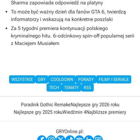
Sharma zapowiada odpowiedź na platyny
To może być ważny dzień dla fanów GTA 6, twierdzą
informatorzy i wskazują na konkretne poszlaki
Za 5 tygodni premiera kontynuacji polskiego
kryminalnego hitu. 6-odcinkowy spin-off popularnej serii
z Maciejem Musiałem
WSZYSTKIE
GRY
COOLDOWN
PORADY
FILMY I SERIALE
TECH
TEMATY
RSS
Poradnik Gothic Remake
Najlepsze gry 2026 roku
Najlepsze gry 2025 roku
Wiedźmin 4
Najbliższe premiery
GRYOnline.pl: