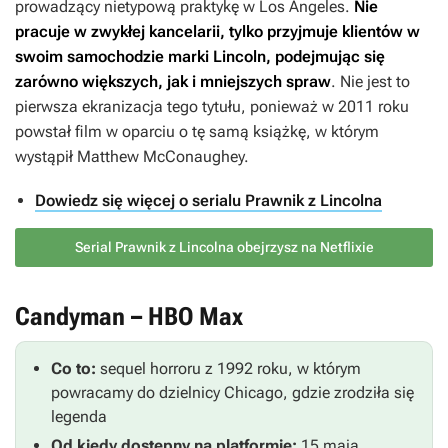
prowadzący nietypową praktykę w Los Angeles.
Nie
pracuje w zwykłej kancelarii, tylko przyjmuje klientów w
swoim samochodzie marki Lincoln, podejmując się
zarówno większych, jak i mniejszych spraw
. Nie jest to
pierwsza ekranizacja tego tytułu, ponieważ w 2011 roku
powstał film w oparciu o tę samą książkę, w którym
wystąpił Matthew McConaughey.
Dowiedz się więcej o serialu Prawnik z Lincolna
Serial Prawnik z Lincolna obejrzysz na Netflixie
Candyman – HBO Max
Co to:
sequel horroru z 1992 roku, w którym
powracamy do dzielnicy Chicago, gdzie zrodziła się
legenda
Od kiedy dostępny na platformie:
15 maja