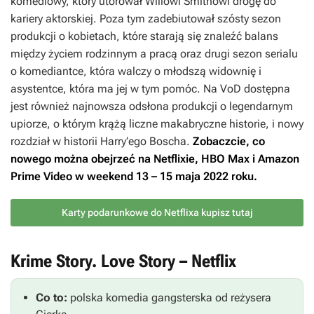
komediowy, który utorował Willowi Smithowi drogę do
kariery aktorskiej. Poza tym zadebiutował szósty sezon
produkcji o kobietach, które starają się znaleźć balans
między życiem rodzinnym a pracą oraz drugi sezon serialu
o komediantce, która walczy o młodszą widownię i
asystentce, która ma jej w tym pomóc. Na VoD dostępna
jest również najnowsza odsłona produkcji o legendarnym
upiorze, o którym krążą liczne makabryczne historie, i nowy
rozdział w historii Harry’ego Boscha.
Zobaczcie, co
nowego można obejrzeć na Netflixie, HBO Max i Amazon
Prime Video w weekend 13 – 15 maja 2022 roku.
Karty podarunkowe do Netflixa kupisz tutaj
Krime Story. Love Story – Netflix
Co to:
polska komedia gangsterska od reżysera