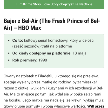
Film Krime Story. Love Story obejrzysz na Netflixie
Bajer z Bel-Air (The Fresh Prince of Bel-
Air) – HBO Max
Co to:
kultowy serial komediowy, który w całości
(sześć sezonów) trafił na platformę
Od kiedy dostępny na platformie:
13 maja
Rok premiery:
1990
Cwany nastolatek z Filadelfii, u którego się nie przelewa,
zostaje wysłany przez matkę do rodziny, by zamieszkał
razem z ciotką, wujkiem i kuzynami w ich rezydencji w Bel-
Air. Ma to miejsce po tym, jak wdał się w bójkę ze zbirami
na boisku. Jego matka ma nadzieję, że krewni wybiją mu z
głowy głupie pomysły i wpoją właściwe wartości.
Will przez