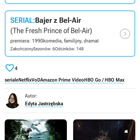
SERIAL:
Bajer z Bel-Air

(The Fresh Prince of Bel-Air)
premiera: 1990
komedia, familijny, dramat
Zakończony
Sezonów: 6
Odcinków: 148

4
seriale
Netflix
VoD
Amazon Prime Video
HBO Go / HBO Max
Autor:
Edyta Jastrzębska