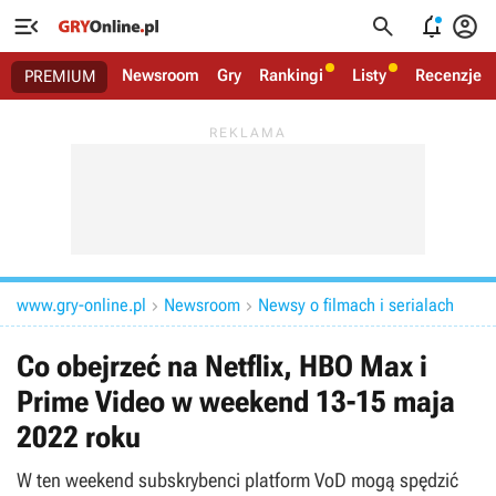




Newsroom
Gry
Rankingi
Listy
Recenzje
PREMIUM
www.gry-online.pl
Newsroom
Newsy o filmach i serialach


Co obejrzeć na Netflix, HBO Max i
Prime Video w weekend 13-15 maja
2022 roku
W ten weekend subskrybenci platform VoD mogą spędzić