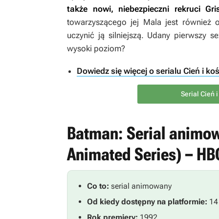
także nowi, niebezpieczni rekruci Gri
towarzyszącego jej Mala jest również 
uczynić ją silniejszą. Udany pierwszy s
wysoki poziom?
Dowiedz się więcej o serialu Cień i ko
Serial Cień 
Batman: Serial animow
Animated Series) – H
Co to:
serial animowany
Od kiedy dostępny na platformie:
14
Rok premiery:
1992