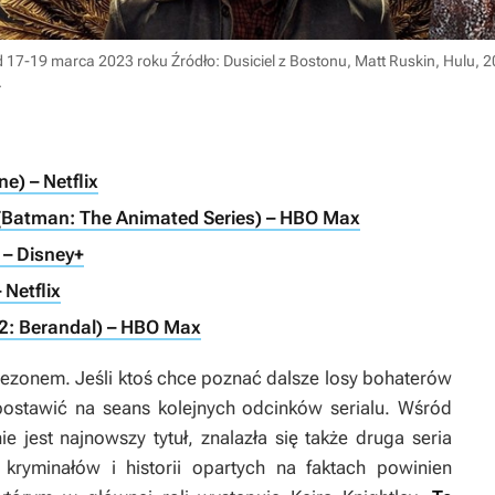
nd 17-19 marca 2023 roku
Źródło: Dusiciel z Bostonu, Matt Ruskin, Hulu, 20
.
e) – Netflix
 (Batman: The Animated Series) – HBO Max
 – Disney+
 Netflix
t 2: Berandal) – HBO Max
 sezonem. Jeśli ktoś chce poznać dalsze losy bohaterów
ostawić na seans kolejnych odcinków serialu. Wśród
 jest najnowszy tytuł, znalazła się także druga seria
kryminałów i historii opartych na faktach powinien