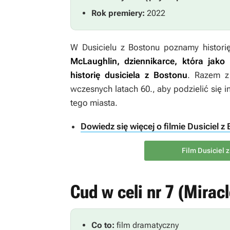
Rok premiery:
2022
W
Dusicielu z Bostonu
poznamy historię
McLaughlin, dziennikarce, która jako
historię dusiciela z Bostonu
. Razem z
wczesnych latach 60., aby podzielić się 
tego miasta.
Dowiedz się więcej o filmie Dusiciel z
Film Dusiciel 
Cud w celi nr 7 (Miracle
Co to:
film dramatyczny