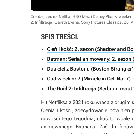
Co obejrzeć na Netflix, HBO Max i Disney Plus w weeke
2: Infiltracja, Gareth Evans, Sony Pictures Classics, 2014
SPIS TREŚCI:
Cień i kość: 2. sezon (Shadow and Bon
Batman: Serial animowany: 2. sezon
Dusiciel z Bostonu (Boston Strangler)
Cud w celi nr 7 (Miracle in Cell No. 7) –
The Raid 2: Infiltracja (Serbuan mau
Hit Netfliksa z 2021 roku wraca z drugim
Cienia i kości
, zdecydowanie powinien p
nowości tego tygodnia, choć to wcale nie
animowanego
Batmana
. Zaś do fanów 