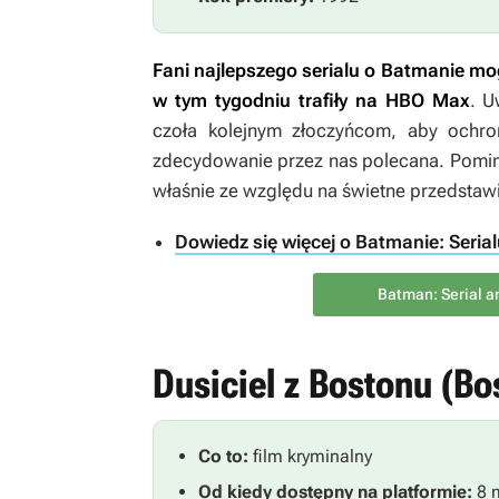
Fani najlepszego serialu o Batmanie mog
w tym tygodniu trafiły na HBO Max
. U
czoła kolejnym złoczyńcom, aby ochr
zdecydowanie przez nas polecana. Pomimo
właśnie ze względu na świetne przedstaw
Dowiedz się więcej o Batmanie: Ser
Batman: Serial 
Dusiciel z Bostonu (Bo
Co to:
film kryminalny
Od kiedy dostępny na platformie:
8 