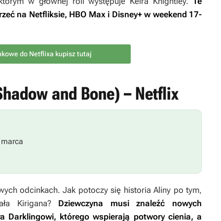
którym w głównej roli występuje Keira Knightley.
Te
zeć na Netfliksie, HBO Max i Disney+ w weekend 17-
kowe do Netflixa kupisz tutaj
(Shadow and Bone) – Netflix
 marca
ch odcinkach. Jak potoczy się historia Aliny po tym,
ała Kirigana?
Dziewczyna musi znaleźć nowych
 Darklingowi, którego wspierają potwory cienia, a