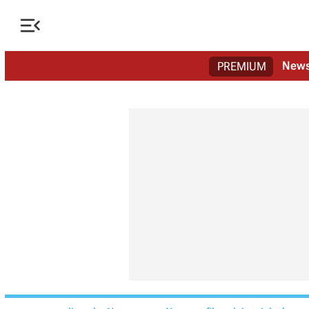

New
PREMIUM