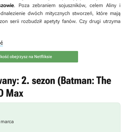
szowie
. Poza zebraniem sojuszników, celem Aliny i
odnalezienie dwóch mitycznych stworzeń, które mają
ezon serii rozbudził apetyty fanów. Czy drugi utrzyma
ść
i kość obejrzysz na Netfliksie
any: 2. sezon (Batman: The
BO Max
 marca