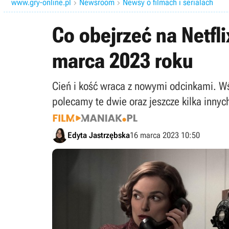
www.gry-online.pl
Newsroom
Newsy o filmach i serialach


Co obejrzeć na Netfl
marca 2023 roku
Cień i kość wraca z nowymi odcinkami. Wś
polecamy te dwie oraz jeszcze kilka innyc
Edyta Jastrzębska
16 marca 2023 10:50