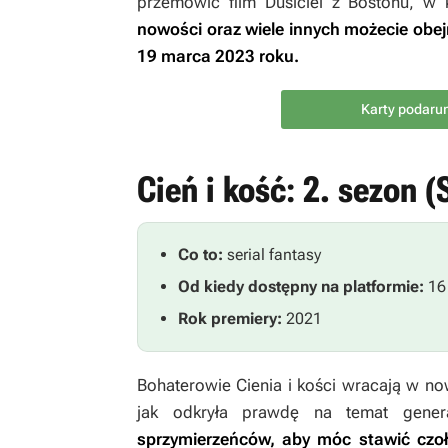
przemówić film
Dusiciel z Bostonu
, w 
nowości oraz wiele innych
możecie obejr
19 marca 2023 roku.
Karty podarun
Cień i kość: 2. sezon 
Co to:
serial fantasy
Od kiedy dostępny na platformie:
16
Rok premiery:
2021
Bohaterowie
Cienia i kości
wracają w nowy
jak odkryła prawdę na temat gener
sprzymierzeńców, aby móc stawić czoła