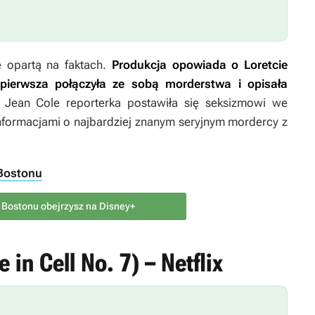
 opartą na faktach.
Produkcja opowiada o Loretcie
 pierwsza połączyła ze sobą morderstwa i opisała
 Jean Cole reporterka postawiła się seksizmowi we
informacjami o najbardziej znanym seryjnym mordercy z
 Bostonu
z Bostonu obejrzysz na Disney+
 in Cell No. 7) – Netflix