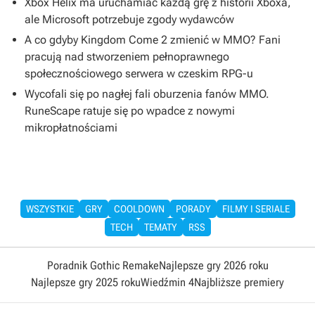
Xbox Helix ma uruchamiać każdą grę z historii Xboxa,
ale Microsoft potrzebuje zgody wydawców
A co gdyby Kingdom Come 2 zmienić w MMO? Fani
pracują nad stworzeniem pełnoprawnego
społecznościowego serwera w czeskim RPG-u
Wycofali się po nagłej fali oburzenia fanów MMO.
RuneScape ratuje się po wpadce z nowymi
mikropłatnościami
WSZYSTKIE
GRY
COOLDOWN
PORADY
FILMY I SERIALE
TECH
TEMATY
RSS
Poradnik Gothic Remake
Najlepsze gry 2026 roku
Najlepsze gry 2025 roku
Wiedźmin 4
Najbliższe premiery