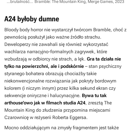
...brutalność...
Bramble: The Mountain King, Merge Games, 2023
A24 byłoby dumne
Bloody body horror nie wystarczył twórcom
Bramble
, choć z
pewnością posłużył jako ważne źródło strachu.
Deweloperzy nie zawahali się również wykorzystać
wachlarza narracyjno-formalnych zagrywek, które
wzbudzają w odbiorcy nie strach, a lęk.
Gra ta działa nie
tylko na powierzchni, ale i podskórnie
– stan psychiczny
styranego bohatera obrazują chociażby takie
niekonwencjonalne rozwiązania jak pokryty bordowym
kolorem (i niczym innym) przez kilka sekund ekran czy
sekwencje oniryczne i halucynacyjne.
Bywa tu tak
arthouse’owo jak w filmach studia A24
, zresztą
The
Mountain King
do złudzenia przypomina miejscami
Czarownicę
w reżyserii Roberta Eggersa.
Mocno oddziałującym na zmysły fragmentem jest także