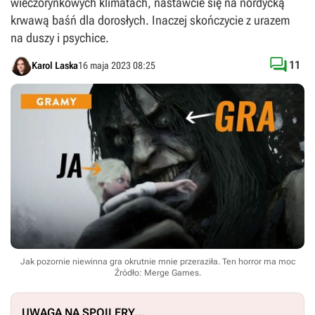
wieczorynkowych klimatach, nastawcie się na nordycką
krwawą baśń dla dorosłych. Inaczej skończycie z urazem
na duszy i psychice.

11
Karol Laska
16 maja 2023 08:25
Jak pozornie niewinna gra okrutnie mnie przeraziła. Ten horror ma moc
Źródło: Merge Games
.
UWAGA NA SPOILERY...