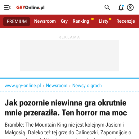




Newsroom
Gry
Rankingi
Listy
Recenzje
PREMIUM
www.gry-online.pl
Newsroom
Newsy o grach


Jak pozornie niewinna gra okrutnie
mnie przeraziła. Ten horror ma moc
Bramble: The Mountain King nie jest kolejnym Jasiem i
Małgosią. Daleko też tej grze do Calineczki. Zapomnijcie o