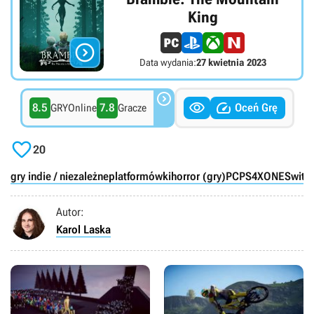
King

Data wydania:
27 kwietnia 2023



8.5
7.8
Oceń Grę
GRYOnline
Gracze

20
gry indie / niezależne
platformówki
horror (gry)
PC
PS4
XONE
Switc
Autor:
Karol Laska