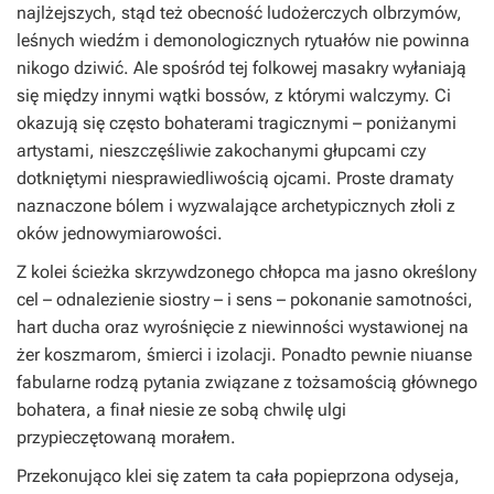
najlżejszych, stąd też obecność ludożerczych olbrzymów,
leśnych wiedźm i demonologicznych rytuałów nie powinna
nikogo dziwić. Ale spośród tej folkowej masakry wyłaniają
się między innymi wątki bossów, z którymi walczymy. Ci
okazują się często bohaterami tragicznymi – poniżanymi
artystami, nieszczęśliwie zakochanymi głupcami czy
dotkniętymi niesprawiedliwością ojcami. Proste dramaty
naznaczone bólem i wyzwalające archetypicznych złoli z
oków jednowymiarowości.
Z kolei ścieżka skrzywdzonego chłopca ma jasno określony
cel – odnalezienie siostry – i sens – pokonanie samotności,
hart ducha oraz wyrośnięcie z niewinności wystawionej na
żer koszmarom, śmierci i izolacji. Ponadto pewnie niuanse
fabularne rodzą pytania związane z tożsamością głównego
bohatera, a finał niesie ze sobą chwilę ulgi
przypieczętowaną morałem.
Przekonująco klei się zatem ta cała popieprzona odyseja,