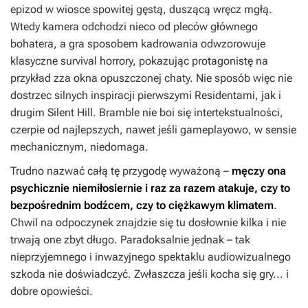
epizod w wiosce spowitej gęstą, duszącą wręcz mgłą.
Wtedy kamera odchodzi nieco od pleców głównego
bohatera, a gra sposobem kadrowania odwzorowuje
klasyczne survival horrory, pokazując protagonistę na
przykład zza okna opuszczonej chaty. Nie sposób więc nie
dostrzec silnych inspiracji pierwszymi
Residentami
, jak i
drugim
Silent Hill
.
Bramble
nie boi się intertekstualności,
czerpie od najlepszych, nawet jeśli gameplayowo, w sensie
mechanicznym, niedomaga.
Trudno nazwać całą tę przygodę wyważoną –
męczy ona
psychicznie niemiłosiernie i raz za razem atakuje, czy to
bezpośrednim bodźcem, czy to ciężkawym klimatem
.
Chwil na odpoczynek znajdzie się tu dosłownie kilka i nie
trwają one zbyt długo. Paradoksalnie jednak – tak
nieprzyjemnego i inwazyjnego spektaklu audiowizualnego
szkoda nie doświadczyć. Zwłaszcza jeśli kocha się gry... i
dobre opowieści.