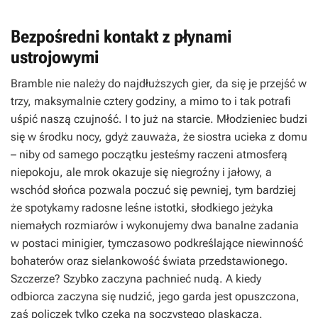
Bezpośredni kontakt z płynami
ustrojowymi
Bramble
nie należy do najdłuższych gier, da się je przejść w
trzy, maksymalnie cztery godziny, a mimo to i tak potrafi
uśpić naszą czujność. I to już na starcie. Młodzieniec budzi
się w środku nocy, gdyż zauważa, że siostra ucieka z domu
– niby od samego początku jesteśmy raczeni atmosferą
niepokoju, ale mrok okazuje się niegroźny i jałowy, a
wschód słońca pozwala poczuć się pewniej, tym bardziej
że spotykamy radosne leśne istotki, słodkiego jeżyka
niemałych rozmiarów i wykonujemy dwa banalne zadania
w postaci minigier, tymczasowo podkreślające niewinność
bohaterów oraz sielankowość świata przedstawionego.
Szczerze? Szybko zaczyna pachnieć nudą. A kiedy
odbiorca zaczyna się nudzić, jego garda jest opuszczona,
zaś policzek tylko czeka na soczystego plaskacza.