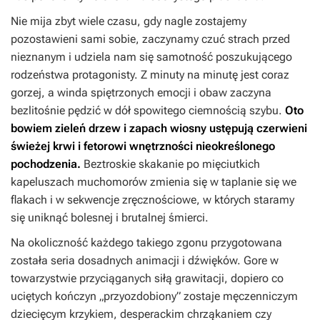
Nie mija zbyt wiele czasu, gdy nagle zostajemy
pozostawieni sami sobie, zaczynamy czuć strach przed
nieznanym i udziela nam się samotność poszukującego
rodzeństwa protagonisty. Z minuty na minutę jest coraz
gorzej, a winda spiętrzonych emocji i obaw zaczyna
bezlitośnie pędzić w dół spowitego ciemnością szybu.
Oto
bowiem zieleń drzew i zapach wiosny ustępują czerwieni
świeżej krwi i fetorowi wnętrzności nieokreślonego
pochodzenia.
Beztroskie skakanie po mięciutkich
kapeluszach muchomorów zmienia się w taplanie się we
flakach i w sekwencje zręcznościowe, w których staramy
się uniknąć bolesnej i brutalnej śmierci.
Na okoliczność każdego takiego zgonu przygotowana
została seria dosadnych animacji i dźwięków. Gore w
towarzystwie przyciąganych siłą grawitacji, dopiero co
uciętych kończyn „przyozdobiony” zostaje męczenniczym
dziecięcym krzykiem, desperackim chrząkaniem czy