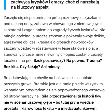
zachwyca krytyków i graczy, choć ci narzekają
na kluczowy aspekt
Zaczęło się niepozornie, bo próbą rozmowy z szyszkami
pod osłoną nocy, zabawą w chowanego z niemowlęcymi
skrzatami i zaganianiem do zagrody żywych kwiatków. Nie
minęła godzina, a urocze szyszunie pokazały swoje dzikie,
agresywne oblicze, krasnale o głosach noworodków
zaczęły wpadać w rozstawione w lesie stalowe sidła, a
sterowany przeze mnie niewinny chłopiec został przecięty
tasakiem na pół.
Szok poznawczy? Na pewno. Trauma?
Bez kitu. Czy żałuję? Ani minuty.
Bo odstawiając na chwilę na bok wszelkie osobiste
przeżycia growe,
Bramble
jest dla mnie przede wszystkim
wspaniałym przykładem dzieła poprowadzonego wzorowo
od strony narracyjnej.
Siła przedstawionej tu historii tkwi
nie w scenariuszowej głębi – bo tutaj prym wiedzie
prostota i klarowność tekstu – a międzygatunkowym