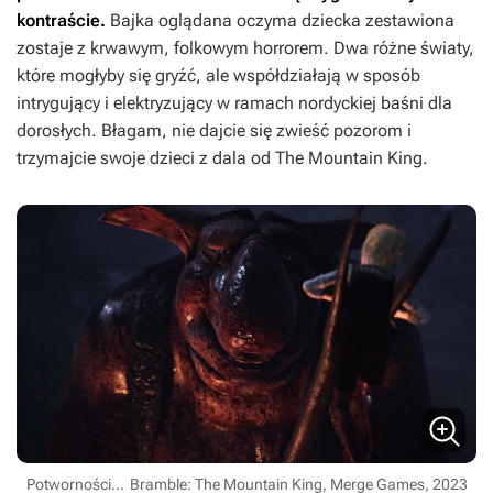
kontraście.
Bajka oglądana oczyma dziecka zestawiona
zostaje z krwawym, folkowym horrorem. Dwa różne światy,
które mogłyby się gryźć, ale współdziałają w sposób
intrygujący i elektryzujący w ramach nordyckiej baśni dla
dorosłych. Błagam, nie dajcie się zwieść pozorom i
trzymajcie swoje dzieci z dala od
The Mountain King
.
Potworności...
Bramble: The Mountain King, Merge Games, 2023