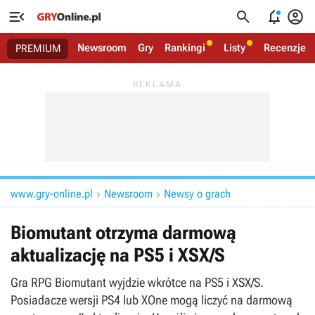




Newsroom
Gry
Rankingi
Listy
Recenzje
PREMIUM
www.gry-online.pl
Newsroom
Newsy o grach


Biomutant otrzyma darmową
aktualizację na PS5 i XSX/S
Gra RPG Biomutant wyjdzie wkrótce na PS5 i XSX/S.
Posiadacze wersji PS4 lub XOne mogą liczyć na darmową