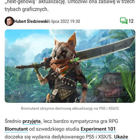
„next-genową” aktualizację. Umożliwi ona zabawę w trzech
trybach graficznych.

12
Hubert Śledziewski
6 lipca 2022 19:30
Biomutant otrzyma darmową aktualizację na PS5 i XSX/S.
Średnio
przyjęta
, lecz bardzo sympatyczna gra RPG
Biomutant
od szwedzkiego studia
Experiment 101
doczeka się wydania dedykowanego PS5 i XSX/S.
Ukaże