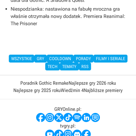
data dla Gothic: A Shadow’s Quest
Niespodzianka: nastawiona na fabułę mroczna gra
właśnie otrzymała nowy dodatek. Premiera Reanimal:
The Prisoner
WSZYSTKIE
GRY
COOLDOWN
PORADY
FILMY I SERIALE
TECH
TEMATY
RSS
Poradnik Gothic Remake
Najlepsze gry 2026 roku
Najlepsze gry 2025 roku
Wiedźmin 4
Najbliższe premiery
GRYOnline.pl:
tvgry.pl: