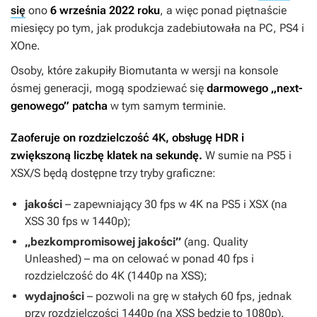
się
ono
6 września 2022 roku
, a więc ponad piętnaście
miesięcy po tym, jak produkcja zadebiutowała na PC, PS4 i
XOne.
Osoby, które zakupiły
Biomutanta
w wersji na konsole
ósmej generacji, mogą spodziewać się
darmowego „next-
genowego” patcha
w tym samym terminie.
Zaoferuje on rozdzielczość 4K, obsługę HDR i
zwiększoną liczbę klatek na sekundę.
W sumie na PS5 i
XSX/S będą dostępne trzy tryby graficzne:
jakości
– zapewniający 30 fps w 4K na PS5 i XSX (na
XSS 30 fps w 1440p);
„bezkompromisowej jakości”
(ang. Quality
Unleashed) – ma on celować w ponad 40 fps i
rozdzielczość do 4K (1440p na XSS);
wydajności
– pozwoli na grę w stałych 60 fps, jednak
przy rozdzielczości 1440p (na XSS będzie to 1080p).