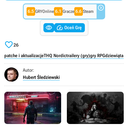

6.5
6.1
6.6
GRYOnline
Gracze
Steam


Oceń Grę

26
patche i aktualizacje
THQ Nordic
trailery (gry)
gry RPG
dziewiąta g
Autor:
Hubert Śledziewski