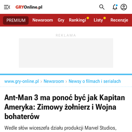




Newsroom
Gry
Rankingi
Listy
Recenzje
PREMIUM
www.gry-online.pl
Newsroom
Newsy o filmach i serialach


Ant-Man 3 ma ponoć być jak Kapitan
Ameryka: Zimowy żołnierz i Wojna
bohaterów
Wedle słów wiceszefa działu produkcji Marvel Studios,