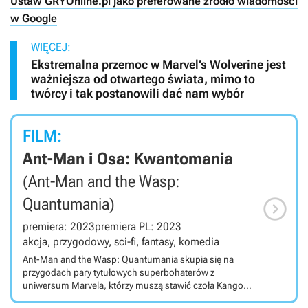
Ustaw GRYOnline.pl jako preferowane źródło wiadomości
w Google
WIĘCEJ:
Ekstremalna przemoc w Marvel’s Wolverine jest
ważniejsza od otwartego świata, mimo to
twórcy i tak postanowili dać nam wybór
FILM:
Ant-Man i Osa: Kwantomania
(Ant-Man and the Wasp:

Quantumania)
premiera: 2023
premiera PL: 2023
akcja, przygodowy, sci-fi, fantasy, komedia
Ant-Man and the Wasp: Quantumania skupia się na
przygodach pary tytułowych superbohaterów z
uniwersum Marvela, którzy muszą stawić czoła Kangowi
Zdobywcy - następcy Thanosa. Ant-Man and the Wasp: