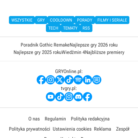
WSZYSTKIE
GRY
COOLDOWN
PORADY
FILMY I SERIALE
TECH
TEMATY
RSS
Poradnik Gothic Remake
Najlepsze gry 2026 roku
Najlepsze gry 2025 roku
Wiedźmin 4
Najbliższe premiery
GRYOnline.pl:
tvgry.pl:
O nas
Regulamin
Polityka redakcyjna
Polityka prywatności
Ustawienia cookies
Reklama
Zespół