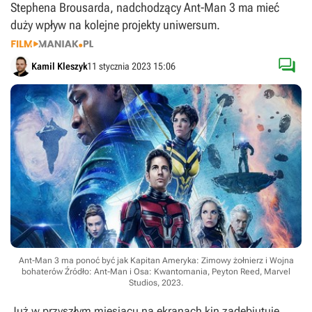
Stephena Brousarda, nadchodzący Ant-Man 3 ma mieć
duży wpływ na kolejne projekty uniwersum.

Kamil Kleszyk
11 stycznia 2023 15:06
Ant-Man 3 ma ponoć być jak Kapitan Ameryka: Zimowy żołnierz i Wojna
bohaterów
Źródło: Ant-Man i Osa: Kwantomania, Peyton Reed, Marvel
Studios, 2023
.
Już w przyszłym miesiącu na ekranach kin zadebiutuje