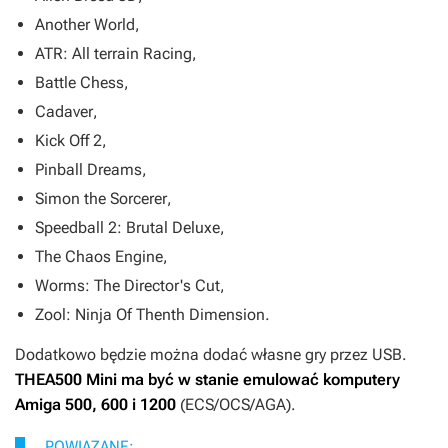
Another World
,
ATR: All terrain Racing
,
Battle Chess
,
Cadaver
,
Kick Off 2
,
Pinball Dreams
,
Simon the Sorcerer
,
Speedball 2: Brutal Deluxe
,
The Chaos Engine
,
Worms: The Director's Cut
,
Zool: Ninja Of Thenth Dimension
.
Dodatkowo będzie można dodać własne gry przez USB.
THEA500 Mini ma być w stanie emulować komputery
Amiga 500, 600 i 1200
(ECS/OCS/AGA).
POWIĄZANE: