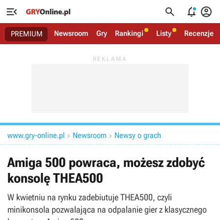




Newsroom
Gry
Rankingi
Listy
Recenzje
PREMIUM
www.gry-online.pl
Newsroom
Newsy o grach


Amiga 500 powraca, możesz zdobyć
konsolę THEA500
W kwietniu na rynku zadebiutuje THEA500, czyli
minikonsola pozwalająca na odpalanie gier z klasycznego