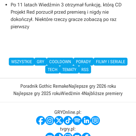
Po 11 latach Wiedźmin 3 otrzymał funkcję, którą CD
Projekt Red porzucił przed premierą i nigdy nie
dokończył. Niektóre rzeczy gracze zobaczą po raz
pierwszy
WSZYSTKIE
GRY
COOLDOWN
PORADY
FILMY I SERIALE
TECH
TEMATY
RSS
Poradnik Gothic Remake
Najlepsze gry 2026 roku
Najlepsze gry 2025 roku
Wiedźmin 4
Najbliższe premiery
GRYOnline.pl:
tvgry.pl: