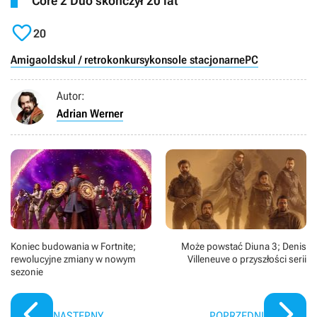
Core 2 Duo skończył 20 lat

20
Amiga
oldskul / retro
konkursy
konsole stacjonarne
PC
Autor:
Adrian Werner
Koniec budowania w Fortnite;
Może powstać Diuna 3; Denis
rewolucyjne zmiany w nowym
Villeneuve o przyszłości serii
sezonie
NASTĘPNY
POPRZEDNI