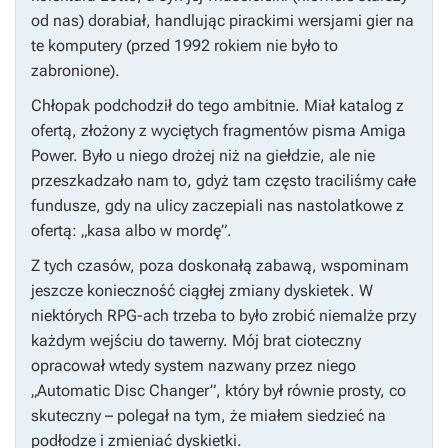
od nas) dorabiał, handlując pirackimi wersjami gier na
te komputery (przed 1992 rokiem nie było to
zabronione).
Chłopak podchodził do tego ambitnie. Miał katalog z
ofertą, złożony z wyciętych fragmentów pisma Amiga
Power. Było u niego drożej niż na giełdzie, ale nie
przeszkadzało nam to, gdyż tam często traciliśmy całe
fundusze, gdy na ulicy zaczepiali nas nastolatkowe z
ofertą: „kasa albo w mordę”.
Z tych czasów, poza doskonałą zabawą, wspominam
jeszcze konieczność ciągłej zmiany dyskietek. W
niektórych RPG-ach trzeba to było zrobić niemalże przy
każdym wejściu do tawerny. Mój brat cioteczny
opracował wtedy system nazwany przez niego
„Automatic Disc Changer”, który był równie prosty, co
skuteczny – polegał na tym, że miałem siedzieć na
podłodze i zmieniać dyskietki.