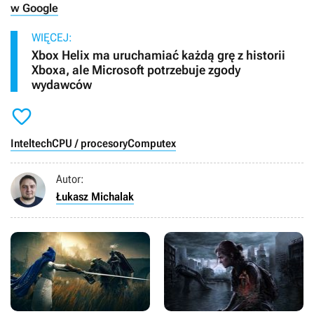
w Google
WIĘCEJ:
Xbox Helix ma uruchamiać każdą grę z historii
Xboxa, ale Microsoft potrzebuje zgody
wydawców

Intel
tech
CPU / procesory
Computex
Autor:
Łukasz Michalak