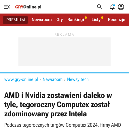




Newsroom
Gry
Rankingi
Listy
Recenzje
PREMIUM
www.gry-online.pl
Newsroom
Newsy tech


AMD i Nvidia zostawieni daleko w
tyle, tegoroczny Computex został
zdominowany przez Intela
Podczas tegorocznych targów Computex 2024, firmy AMD i