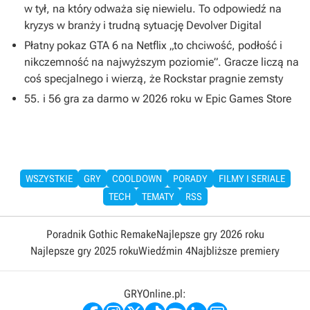
w tył, na który odważa się niewielu. To odpowiedź na
kryzys w branży i trudną sytuację Devolver Digital
Płatny pokaz GTA 6 na Netflix „to chciwość, podłość i
nikczemność na najwyższym poziomie”. Gracze liczą na
coś specjalnego i wierzą, że Rockstar pragnie zemsty
55. i 56 gra za darmo w 2026 roku w Epic Games Store
WSZYSTKIE
GRY
COOLDOWN
PORADY
FILMY I SERIALE
TECH
TEMATY
RSS
Poradnik Gothic Remake
Najlepsze gry 2026 roku
Najlepsze gry 2025 roku
Wiedźmin 4
Najbliższe premiery
GRYOnline.pl: